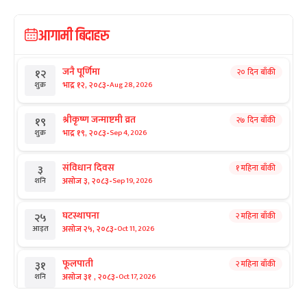
आगामी बिदाहरु
जनै पूर्णिमा
२० दिन बाँकी
१२
-
भाद्र १२, २०८३
Aug 28, 2026
शुक्र
श्रीकृष्ण जन्माष्टमी व्रत
२७ दिन बाँकी
१९
-
भाद्र १९, २०८३
Sep 4, 2026
शुक्र
संविधान दिवस
१ महिना बाँकी
३
-
असोज ३, २०८३
Sep 19, 2026
शनि
घटस्थापना
२ महिना बाँकी
२५
-
असोज २५, २०८३
Oct 11, 2026
आइत
फूलपाती
२ महिना बाँकी
३१
-
असोज ३१ , २०८३
Oct 17, 2026
शनि