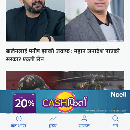
बालेनलाई मनीष झाको जवाफ : महान जनादेश पाएको
सरकार एक्लो छैन
ताजा अपडेट
ट्रेन्डिङ
प्रोफाइल
सर्च