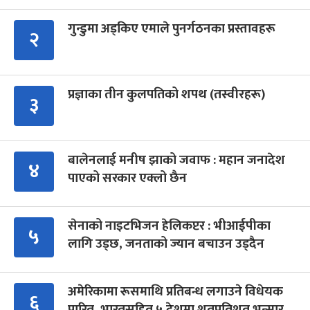
गुन्डुमा अड्किए एमाले पुनर्गठनका प्रस्तावहरू
२
प्रज्ञाका तीन कुलपतिको शपथ (तस्वीरहरू)
३
बालेनलाई मनीष झाको जवाफ : महान जनादेश
४
पाएको सरकार एक्लो छैन
सेनाको नाइटभिजन हेलिकप्टर : भीआईपीका
५
लागि उड्छ, जनताको ज्यान बचाउन उड्दैन
अमेरिकामा रूसमाथि प्रतिबन्ध लगाउने विधेयक
६
पारित, भारतसहित ५ देशमा शतप्रतिशत भन्सार