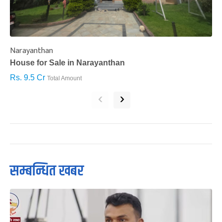
Narayanthan
I
House for Sale in Narayanthan
H
Rs. 9.5 Cr
R
Total Amount
‹
›
सम्बन्धित खबर