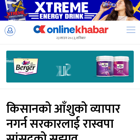
Skip
to
२३ साउन २०८३, शनिबार
content
किसानको आँशुको व्यापार
नगर्न सरकारलाई रास्वपा
सांसदको सुझाव