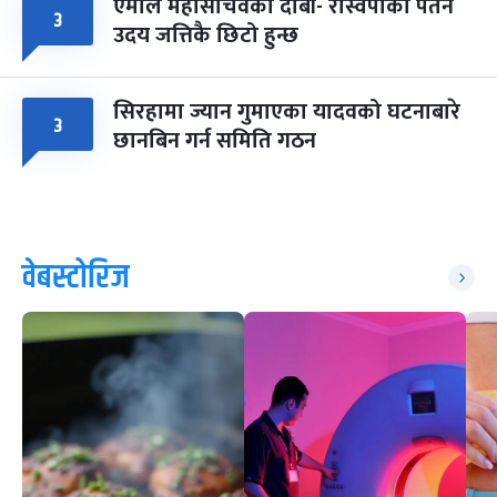
एमाले महासचिवको दाबी- रास्वपाको पतन
३
उदय जत्तिकै छिटो हुन्छ
सिरहामा ज्यान गुमाएका यादवको घटनाबारे
३
छानबिन गर्न समिति गठन
वेबस्टोरिज