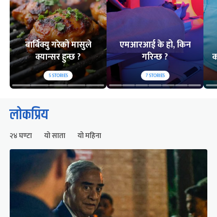
बार्बिक्यु गरेको मासुले
एमआरआई के हो, किन
क्यान्सर हुन्छ ?
गरिन्छ ?
क
5
STORIES
7
STORIES
लोकप्रिय
२४ घण्टा
यो साता
यो महिना