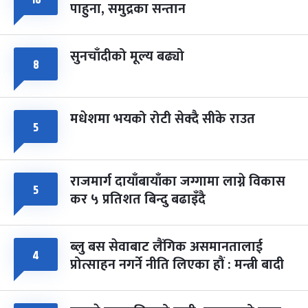
पाहुना, समुद्रका सन्तान
-
चैत्र ८, २०८३
Mar 22, 2027
सोम
सुनचाँदीको मूल्य बढ्यो
८
मधेशमा भयको रोटी सेक्दै सीके राउत
५
राजमार्ग दायाँबायाँका जग्गामा लाग्ने विकास
५
कर ५ प्रतिशत बिन्दु बढाइँदै
ब्लु बस सेवाबाट लैंगिक असमानतालाई
४
प्रोत्साहन नगर्ने नीति लिएका हौं : मन्त्री बादी