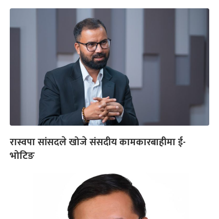
रास्वपा सांसदले खोजे संसदीय कामकारबाहीमा ई-
भोटिङ