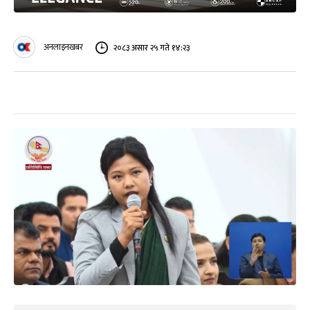
अनलाइनखबर
२०८३ असार २५ गते १४:२३