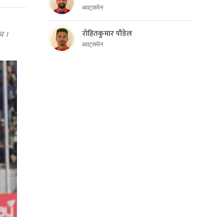
ब्याट्समेन
रोहितकुमार पौडेल
च ।
ब्याट्समेन