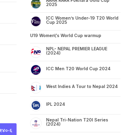
AAHA RARA Pokhara Gold Cup
2025
ICC Women’s Under-19 T20 World
Cup 2025
U19 Women\'s World Cup warmup
NPL- NEPAL PREMIER LEAGUE
(2024)
ICC Men T20 World Cup 2024
West Indies A Tour to Nepal 2024
IPL 2024
Nepal Tri-Nation T20I Series
(2024)
 १४०-६