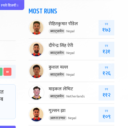
 रनले विजयी ।
MOST RUNS
रोहितकुमार पौडेल
रन
१७३
ब्याट्समेन
Nepal
दीपेन्द्र सिंह ऐरी
रन
१३१
ब्याट्समेन
Nepal
कुशल मल्ल
रन
१२६
w
ब्याट्समेन
Nepal
माइकल लेभिट
रन
ात
११२
ब्याट्समेन
Netherlands
अब
गुल्सन झा
रन
१०९
अलराउण्डर
Nepal