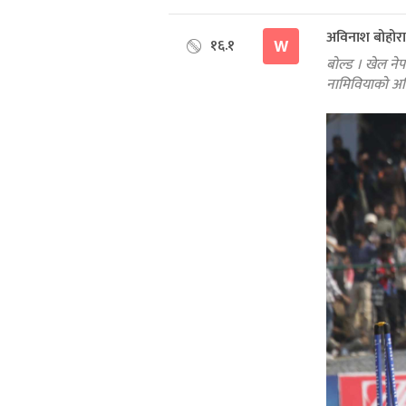
अविनाश बोहोर
१६.१
W
बोल्ड । खेल न
नामिवियाको अन