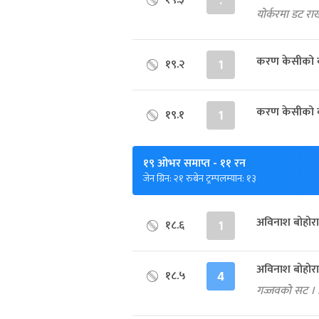
.
योर्करमा डट र
करण केसीको बल
१९.२
1
करण केसीको बल
१९.१
1
१९ ओभर समाप्त
- ११ रन
जेन ग्रिन: २१ रुबेन ट्रम्पलम्यान: १३
अविनाश बोहोरा
१८.६
1
अविनाश बोहोरा
१८.५
4
गज्जवको सट । 