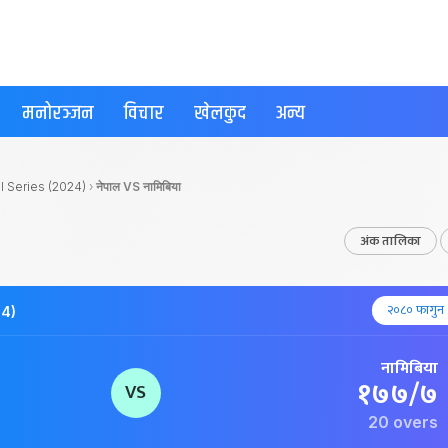
मनोरञ्जन
विचार
खेलकुद
अन्य
I Series (2024)
›
नेपाल VS नामिबिया
अंक तालिका
२०८० फागुन १
24)
नामिबिया
१७७/७
VS
20 overs