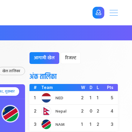
आगामी खेल
रिजल्ट
खेल तालिका
अंक तालिका
#
Team
W
D
L
Pts
८, शुक्रबार
NED
1
2
1
1
5
Nepal
2
2
0
2
4
NAM
3
1
1
2
3