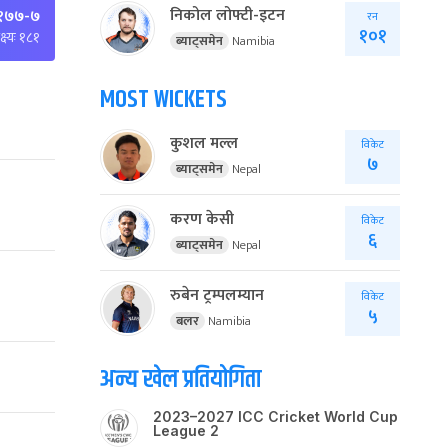
निकोल लोफ्टी-इटन
१७७-७
रन
१०१
्ष्यः १८१
ब्याट्समेन
Namibia
MOST WICKETS
कुशल मल्ल
विकेट
७
ब्याट्समेन
Nepal
करण केसी
विकेट
६
ब्याट्समेन
Nepal
रुबेन ट्रम्पलम्यान
विकेट
५
बलर
Namibia
अन्य खेल प्रतियोगिता
2023–2027 ICC Cricket World Cup
League 2