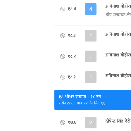
अविनाश बोहोरा
१८.४
4
डीप स्क्वायर ल
अविनाश बोहोराक
१८.३
1
अविनाश बोहोराक
१८.२
.
अविनाश बोहोरा
१८.१
1
१८ ओभर समाप्त
- १८ रन
रुबेन ट्रम्पलम्यान: १२ जेन ग्रिन: ११
दीपेन्द्र सिंह 
१७.६
2