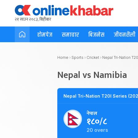
२१ साउन २०८३, बिहीबार
होमपेज
समाचार
बिजनेस
जीवनशैली
Home
›
Sports
›
Cricket
›
Nepal Tri-Nation T20
Nepal vs Namibia
Nepal Tri-Nation T20I Series (20
नेपाल
१८०/८
20 overs