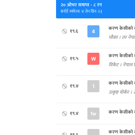
२० ओभर समाप्त
- ८ रन
बर्नार्ड स्कोल्ज: ४ जेन ग्रिन: २३
करण केसीको बलम
१९.६
4
चौका । तर नेपा
करण केसीको बल
१९.५
W
विकेट । नेपाल 
करण केसीको बल
१९.४
1
उत्कृष्ट योर्क
करण केसीको बल
१९.४
1w
करण केसीको बल
१९.३