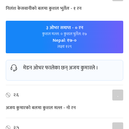
निलंश केसवानीको बलमा कुशल भुर्तेल - १ रन
३ ओभर समाप्त
- ० रन
कुशल मल्ल: ० कुशल भुर्तेल: १७
Nepal: १७-०
लक्ष्यः १२९
मेडन ओभर फालेका छन् अजय कुमारले ।
२.६
.
अजय कुमारको बलमा कुशल मल्ल - नो रन
२.५
.