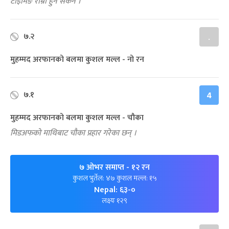
टाइमिङ राम्रो हुन सकेन ।
७.२
.
मुहम्मद अरफानको बलमा कुशल मल्ल - नो रन
७.१
4
मुहम्मद अरफानको बलमा कुशल मल्ल - चौका
मिडअफको माथिबाट चौका प्रहार गरेका छन् ।
७ ओभर समाप्त
- १२ रन
कुशल भुर्तेल: ४७ कुशल मल्ल: १५
Nepal: ६३-०
लक्ष्यः १२९