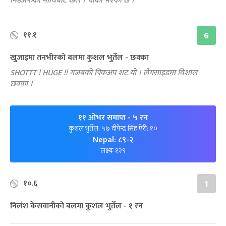
मिडअफको माथिबाट खेले । चौका भएको छ ।
११.१
6
खुजाइमा तनभीरको बलमा कुशल भुर्तेल - छक्का
SHOTTT ! HUGE !! गजबको पिकअप शट यो । लेगसाइडमा विशाल
छक्का ।
११ ओभर समाप्त
- ५ रन
कुशल भुर्तेल: ५७ दीपेन्द्र सिंह ऐरी: १०
Nepal: ८९-२
लक्ष्यः १२९
१०.६
1
निलंश केसवानीको बलमा कुशल भुर्तेल - १ रन