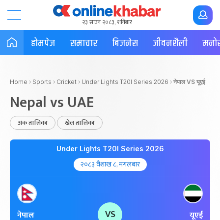
२३ साउन २०८३, शनिबार
होमपेज
समाचार
बिजनेस
जीवनशैली
मनोर
Home
›
Sports
›
Cricket
›
Under Lights T20I Series 2026
›
नेपाल VS यूएई
Nepal vs UAE
अंक तालिका
खेल तालिका
Under Lights T20I Series 2026
२०८३ वैशाख ८, मंगलबार
VS
नेपाल
यूएई