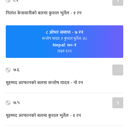
८.१
1
निलंश केसवानीको बलमा कुशल भुर्तेल - १ रन
८ ओभर समाप्त
- ७ रन
सन्तोष यादव: १ कुशल भुर्तेल: ४८
Nepal: ७०-१
लक्ष्यः १२९
७.६
.
मुहम्मद अरफानको बलमा सन्तोष यादव - नो रन
७.५
1
मुहम्मद अरफानको बलमा कुशल भुर्तेल - १ रन