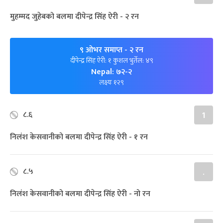
मुहम्मद जुहेबको बलमा दीपेन्द्र सिंह ऐरी - २ रन
९ ओभर समाप्त
- २ रन
दीपेन्द्र सिंह ऐरी: १ कुशल भुर्तेल: ४९
Nepal: ७२-२
लक्ष्यः १२९
८.६
1
निलंश केसवानीको बलमा दीपेन्द्र सिंह ऐरी - १ रन
८.५
.
निलंश केसवानीको बलमा दीपेन्द्र सिंह ऐरी - नो रन