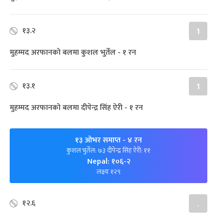
१३.२
1
मुहम्मद अरफानको बलमा कुशल भुर्तेल - १ रन
१३.१
1
मुहम्मद अरफानको बलमा दीपेन्द्र सिंह ऐरी - १ रन
१३ ओभर समाप्त
- ४ रन
कुशल भुर्तेल: ७३ दीपेन्द्र सिंह ऐरी: ११
Nepal: १०६-२
लक्ष्यः १२९
१२.६
.