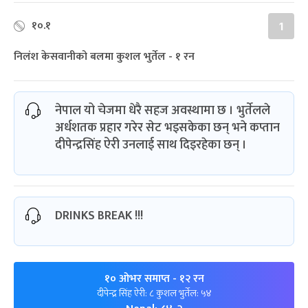
१०.१
1
निलंश केसवानीको बलमा कुशल भुर्तेल - १ रन
नेपाल यो चेजमा धेरै सहज अवस्थामा छ । भुर्तेलले
अर्धशतक प्रहार गरेर सेट भइसकेका छन् भने कप्तान
दीपेन्द्रसिंह ऐरी उनलाई साथ दिइरहेका छन् ।
DRINKS BREAK !!!
१० ओभर समाप्त
- १२ रन
दीपेन्द्र सिंह ऐरी: ८ कुशल भुर्तेल: ५४