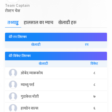
Team Captain
रोस्टन चेश
तथ्याङ्क
हालसाल का म्याच
खेलाडी हरु
धेरै रन लिएका
खेलाडी
रन
धेरै विकेट लिएका
खेलाडी
विकेट
ओबेद म्याककोय
८
म्याथ्यु फर्ड
८
गुडाकेश मोती
७
हायडेन वाल्स
६