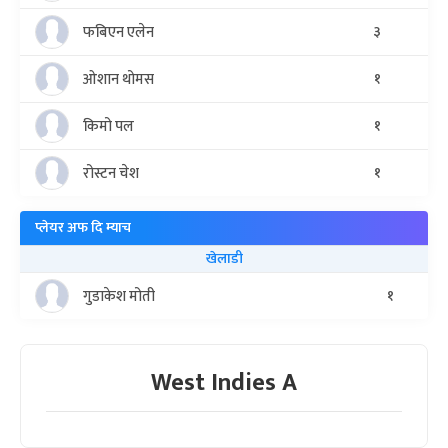
फबिएन एलेन
३
ओशान थोमस
१
किमो पल
१
रोस्टन चेश
१
प्लेयर अफ दि म्याच
खेलाडी
गुडाकेश मोती
१
West Indies A