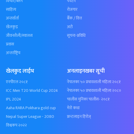
विचार/ब्लग
पर्यटन
साहित्य
रोजगार
अन्तर्वार्ता
बैँक / वित्त
खेलकुद़़
अटो
जीवनशैली/स्वास्थ्य
सूचना-प्रविधि
प्रवास
अन्तर्राष्ट्रिय
खेलकुद लाईभ
अनलाइनखबर सूची
एनपीएल २०८१
नेपालका ५० प्रभावशाली महिला २०८१
ICC Men T20 World Cup 2024
नेपालका ५० प्रभावशाली महिला २०८०
IPL 2024
चालीस मुनिका चालीस- २०८१
Aaha RARA Pokhara gold cup
मेरो कथा
Nepal Super League - 2080
फ्रन्टलाइन हिरोज्
विश्वकप २०२२