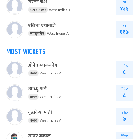
रोस्टन चेश
रन
१३१
अलराउण्डर
West Indies A
एलिक एथानाजे
रन
११७
ब्याट्समेन
West Indies A
MOST WICKETS
ओबेद म्याककोय
विकेट
८
बलर
West Indies A
म्याथ्यु फर्ड
विकेट
८
बलर
West Indies A
गुडाकेश मोती
विकेट
७
बलर
West Indies A
सागर ढकाल
विकेट