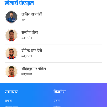
खेलाडी प्रोफाइल
ललित राजवंशी
बलर
सन्दीप जोरा
ब्याट्समेन
दीपेन्द्र सिंह ऐरी
ब्याट्समेन
रोहितकुमार पौडेल
ब्याट्समेन
समाचार
विजनेस
समाज
बजार