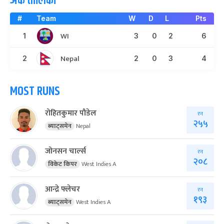
अंक तालिका
#
Team
W
D
L
Pts
WI
1
3
0
2
6
Nepal
2
2
0
3
4
MOST RUNS
रोहितकुमार पौडेल
रन
२५५
ब्याट्समेन
Nepal
जोनसन चार्ल्स
रन
२०८
विकेट किपर
West Indies A
आन्द्रे फ्लेचर
रन
१९३
ब्याट्समेन
West Indies A