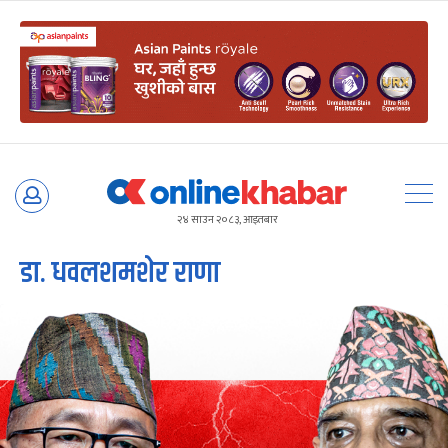
Skip
to
२४ साउन २०८३, आइतबार
content
डा. धवलशमशेर राणा