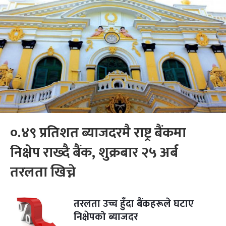
०.४९ प्रतिशत ब्याजदरमै राष्ट्र बैंकमा
निक्षेप राख्दै बैंक, शुक्रबार २५ अर्ब
तरलता खिच्ने
तरलता उच्च हुँदा बैंकहरूले घटाए
निक्षेपको ब्याजदर