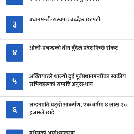
प्रधानमन्त्री-रास्वपा : बढ्दैछ छटपटी
३
ओली-प्रचण्डको तीन बुँदेले प्रदेशपिच्छे संकट
४
अख्तियारले थाल्यो दुई पूर्वप्रधानमन्त्रीका स्वकीय
५
सचिवहरूको सम्पत्ति अनुसन्धान
लन्डनप्रति घट्दो आकर्षण, एक वर्षमा ४ लाख २०
६
हजारले छाडे
मधेसको अयोध्याकरण