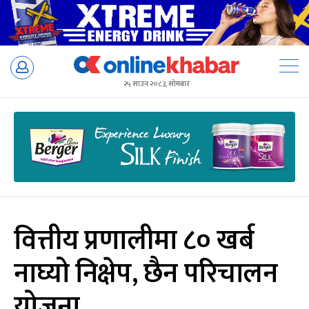
Skip
to
२५ साउन २०८३, सोमबार
content
वित्तीय प्रणालीमा ८० खर्ब
नाघ्यो निक्षेप, छैन परिचालन
योजना