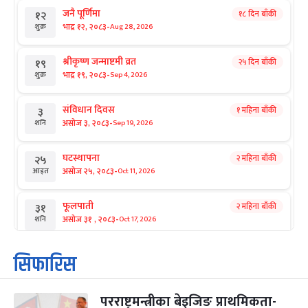
जनै पूर्णिमा
१८ दिन बाँकी
१२
-
भाद्र १२, २०८३
Aug 28, 2026
शुक्र
श्रीकृष्ण जन्माष्टमी व्रत
२५ दिन बाँकी
१९
-
भाद्र १९, २०८३
Sep 4, 2026
शुक्र
संविधान दिवस
१ महिना बाँकी
३
-
असोज ३, २०८३
Sep 19, 2026
शनि
घटस्थापना
२ महिना बाँकी
२५
-
असोज २५, २०८३
Oct 11, 2026
आइत
फूलपाती
२ महिना बाँकी
३१
-
असोज ३१ , २०८३
Oct 17, 2026
शनि
कार्तिक सङ्क्रान्ति
२ महिना बाँकी
१
सिफारिस
-
कार्तिक १, २०८३
Oct 18, 2026
आइत
परराष्ट्रमन्त्रीका बेइजिङ प्राथमिकता-
महानवमी
२ महिना बाँकी
३