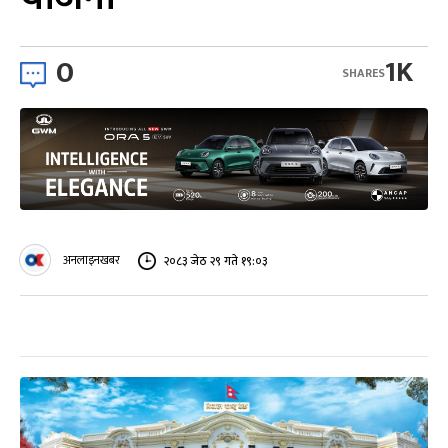
0
1K
SHARES
अनलाइनखबर
२०८३ जेठ २९ गते १९:०३