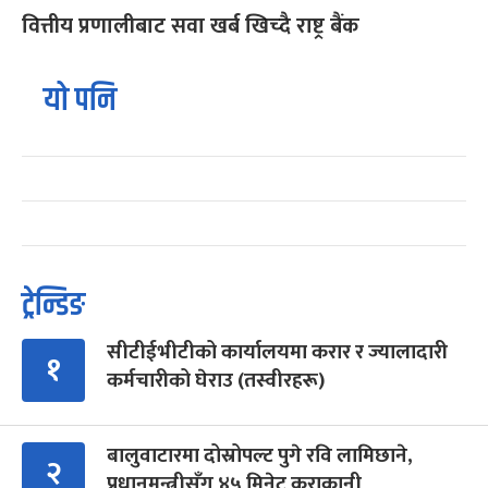
वित्तीय प्रणालीबाट सवा खर्ब खिच्दै राष्ट्र बैंक
यो पनि
ट्रेन्डिङ
सीटीईभीटीको कार्यालयमा करार र ज्यालादारी
१
कर्मचारीको घेराउ (तस्वीरहरू)
बालुवाटारमा दोस्रोपल्ट पुगे रवि लामिछाने,
२
प्रधानमन्त्रीसँग ४५ मिनेट कुराकानी