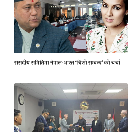
संसदीय समितिमा नेपाल-भारत ‘चिसो सम्बन्ध’ को चर्चा