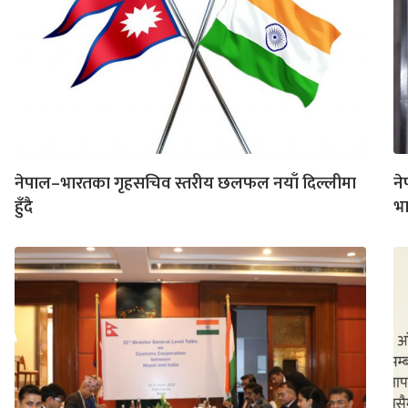
नेपाल–भारतका गृहसचिव स्तरीय छलफल नयाँ दिल्लीमा
ने
हुँदै
भा