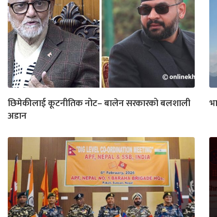
छिमेकीलाई कूटनीतिक नोट– बालेन सरकारको बलशाली
भा
अडान