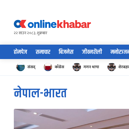
Skip
to
content
२२ साउन २०८३, शुक्रबार
होमपेज
समाचार
बिजनेस
जीवनशैली
मनोरञ्ज
संसद्
काँग्रेस
गगन थापा
शेरबहाद
नेपाल-भारत