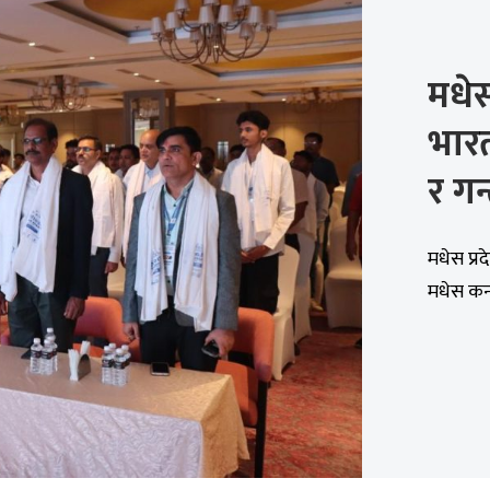
मधेस
भारत
र गन्
मधेस प्र
मधेस कन्