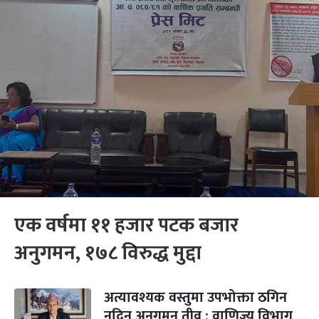
एक वर्षमा ११ हजार पटक बजार
अनुगमन, १७८ विरुद्ध मुद्दा
अत्यावश्यक वस्तुमा उपभोक्ता ठगिन
नदिन अनुगमन तीव्र : वाणिज्य विभाग