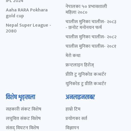
IPL 2024
नेपालका ५० प्रभावशाली
Aaha RARA Pokhara
महिला २०८०
gold cup
चालीस मुनिका चालीस- २०८३
Nepal Super League -
- छनोट मनोनयन फर्म
2080
चालीस मुनिका चालीस- २०८२
चालीस मुनिका चालीस- २०८१
मेरो कथा
फ्रन्टलाइन हिरोज्
प्रीति टु युनिकोड कन्भर्टर
युनिकोड टु प्रीति कन्भर्टर
विशेष शृङ्खला
अनलाइनखबर
सहकारी संकट विशेष
हाम्रो टिम
लघुवित्त संकट विशेष
प्रयोगका सर्त
संसद् विघटन विशेष
विज्ञापन