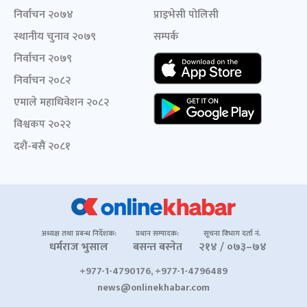
निर्वाचन २०७४
प्राइभेसी पोलिसी
स्थानीय चुनाव २०७९
सम्पर्क
निर्वाचन २०७९
निर्वाचन २०८२
एमाले महाधिवेशन २०८२
विश्वकप २०२२
दशैं-बसैं २०८१
अध्यक्ष तथा प्रबन्ध निर्देशक:
प्रधान सम्पादक:
सूचना विभाग दर्ता नं.
धर्मराज भुसाल
बसन्त बस्नेत
२१४ / ०७३–७४
+977-1-4790176, +977-1-4796489
news@onlinekhabar.com