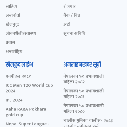
साहित्य
रोजगार
अन्तर्वार्ता
बैंक / वित्त
खेलकुद़़
अटो
जीवनशैली/स्वास्थ्य
सूचना-प्रविधि
प्रवास
अन्तर्राष्ट्रिय
खेलकुद लाईभ
अनलाइनखबर सूची
एनपीएल २०८१
नेपालका ५० प्रभावशाली
महिला २०८२
ICC Men T20 World Cup
2024
नेपालका ५० प्रभावशाली
महिला २०८१
IPL 2024
नेपालका ५० प्रभावशाली
Aaha RARA Pokhara
महिला २०८०
gold cup
चालीस मुनिका चालीस- २०८३
Nepal Super League -
- छनोट मनोनयन फर्म