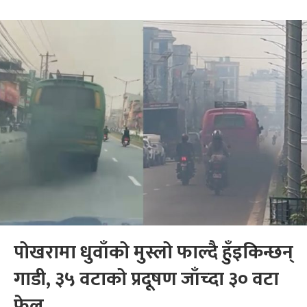
पोखरामा धुवाँको मुस्लो फाल्दै हुँइकिन्छन्
गाडी, ३५ वटाको प्रदूषण जाँच्दा ३० वटा
फेल