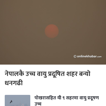
नेपालकै उच्च वायु प्रदूषित शहर बन्यो
धनगढी
पोखरासहित यी ९ सहरमा वायु प्रदूषण
उच्च