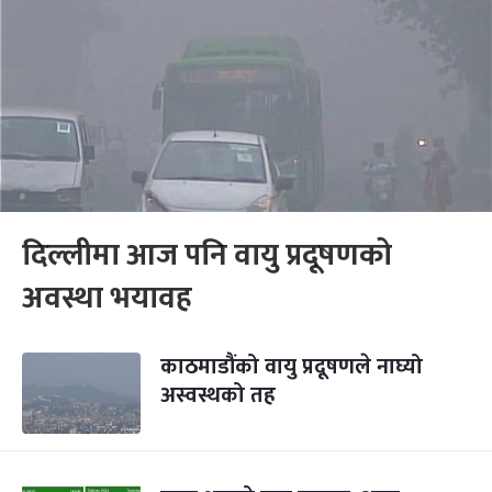
दिल्लीमा आज पनि वायु प्रदूषणको
अवस्था भयावह
काठमाडौंको वायु प्रदूषणले नाघ्यो
अस्वस्थको तह