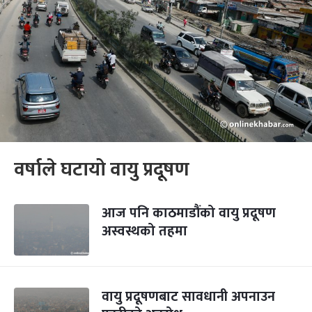
वर्षाले घटायो वायु प्रदूषण
आज पनि काठमाडौंको वायु प्रदूषण
अस्वस्थको तहमा
वायु प्रदूषणबाट सावधानी अपनाउन