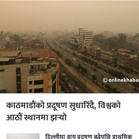
काठमाडौंको प्रदूषण सुधारिँदै, विश्वको
आठौं स्थानमा झर्‍यो
दिल्लीमा वायु प्रदूषण बढेपछि प्राथमिक