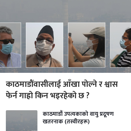
काठमाडौंवासीलाई आँखा पोल्ने र श्वास
फेर्न गाह्रो किन भइरहेको छ ?
काठमाडौं उपत्यकाको वायु प्रदूषण
खतरनाक (तस्वीरहरू)