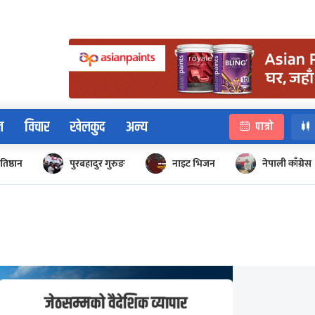
न
विचार
खेलकुद
अन्य
पात्रो
रतिष्ठान
पुरबहादुर गुरुङ
नाइट भिजन
नेपाली काँग्रेस