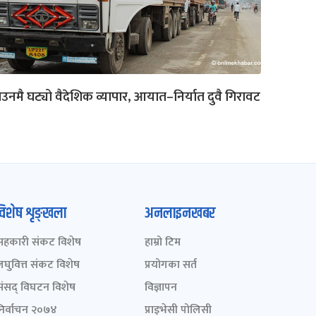
उनमै घट्यो वैदेशिक व्यापार, आयात–निर्यात दुवै गिरावट
विशेष शृङ्खला
अनलाइनखबर
सहकारी संकट विशेष
हाम्रो टिम
लघुवित्त संकट विशेष
प्रयोगका सर्त
संसद् विघटन विशेष
विज्ञापन
निर्वाचन २०७४
प्राइभेसी पोलिसी