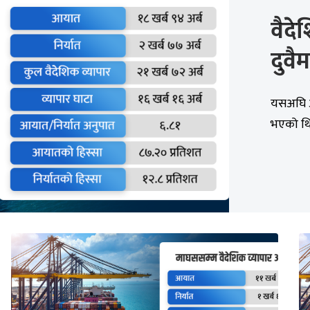
वैदे
दुवै
यसअघि आ
भएको थिय