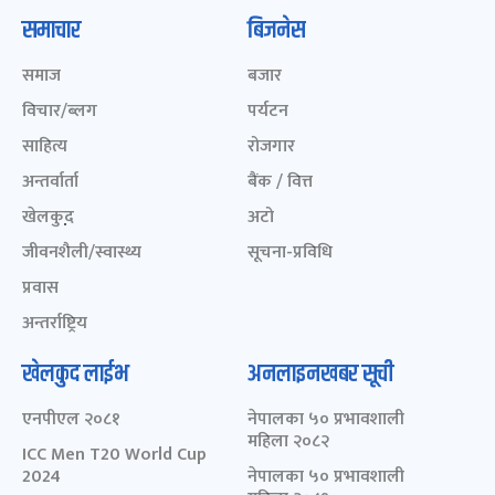
समाचार
बिजनेस
समाज
बजार
विचार/ब्लग
पर्यटन
साहित्य
रोजगार
अन्तर्वार्ता
बैंक / वित्त
खेलकुद़़
अटो
जीवनशैली/स्वास्थ्य
सूचना-प्रविधि
प्रवास
अन्तर्राष्ट्रिय
खेलकुद लाईभ
अनलाइनखबर सूची
एनपीएल २०८१
नेपालका ५० प्रभावशाली
महिला २०८२
ICC Men T20 World Cup
2024
नेपालका ५० प्रभावशाली