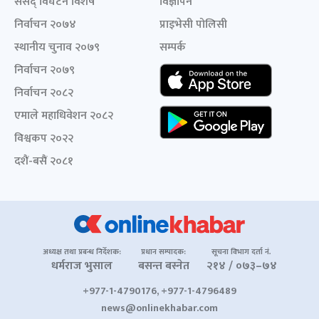
संसद् विघटन विशेष
विज्ञापन
निर्वाचन २०७४
प्राइभेसी पोलिसी
स्थानीय चुनाव २०७९
सम्पर्क
निर्वाचन २०७९
निर्वाचन २०८२
एमाले महाधिवेशन २०८२
विश्वकप २०२२
दशैं-बसैं २०८१
अध्यक्ष तथा प्रबन्ध निर्देशक:
प्रधान सम्पादक:
सूचना विभाग दर्ता नं.
धर्मराज भुसाल
बसन्त बस्नेत
२१४ / ०७३–७४
+977-1-4790176, +977-1-4796489
news@onlinekhabar.com