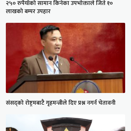
२५० रुपैयाँको सामान किनेका उपभोक्ताले जिते १०
लाखको बम्पर उपहार
संसद्को रोष्ट्रमबाटै गृहमन्त्रीले दिए प्रश्न नगर्न चेतावनी