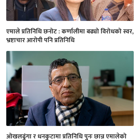
एमाले प्रतिनिधि छनोट : कर्णालीमा बढ्यो विरोधको स्वर,
भ्रष्टाचार आरोपी पनि प्रतिनिधि
ओखलढुंगा र धनकुटामा प्रतिनिधि पुनः छान्न एमालेको