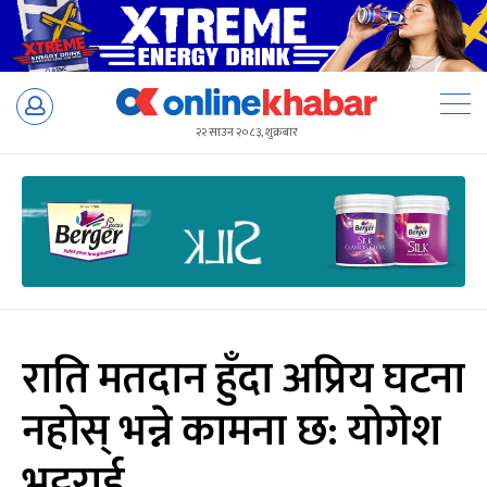
Skip
to
२२ साउन २०८३, शुक्रबार
content
राति मतदान हुँदा अप्रिय घटना
नहोस् भन्ने कामना छ: योगेश
भट्टराई