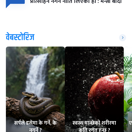
प्रोत्साहन नगर्ने नीति लिएका हौं : मन्त्री बादी
वेबस्टोरिज
सर्पले डसेमा के गर्ने, के
स्वस्थ मान्छेको शरीरमा
ए
नगर्ने ?
कति रगत हुन्छ ?