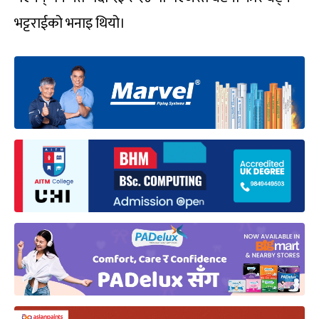
भट्टराईको भनाइ थियो।