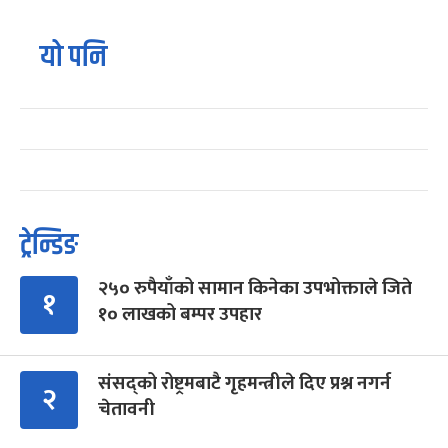
यो पनि
ट्रेन्डिङ
२५० रुपैयाँको सामान किनेका उपभोक्ताले जिते
१
१० लाखको बम्पर उपहार
संसद्को रोष्ट्रमबाटै गृहमन्त्रीले दिए प्रश्न नगर्न
२
चेतावनी