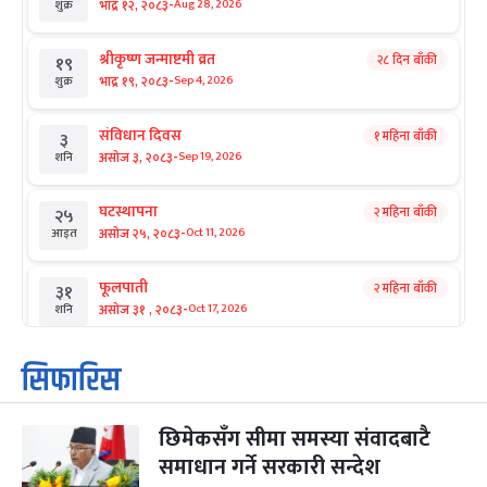
-
भाद्र १२, २०८३
Aug 28, 2026
शुक्र
श्रीकृष्ण जन्माष्टमी व्रत
२८ दिन बाँकी
१९
-
भाद्र १९, २०८३
Sep 4, 2026
शुक्र
संविधान दिवस
१ महिना बाँकी
३
-
असोज ३, २०८३
Sep 19, 2026
शनि
घटस्थापना
२ महिना बाँकी
२५
-
असोज २५, २०८३
Oct 11, 2026
आइत
फूलपाती
२ महिना बाँकी
३१
-
असोज ३१ , २०८३
Oct 17, 2026
शनि
कार्तिक सङ्क्रान्ति
२ महिना बाँकी
१
सिफारिस
-
कार्तिक १, २०८३
Oct 18, 2026
आइत
छिमेकसँग सीमा समस्या संवादबाटै
महानवमी
२ महिना बाँकी
३
-
समाधान गर्ने सरकारी सन्देश
कार्तिक ३, २०८३
Oct 20, 2026
मंगल