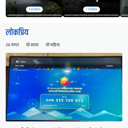
6
STORIES
7
STORIES
लोकप्रिय
२४ घण्टा
यो साता
यो महिना