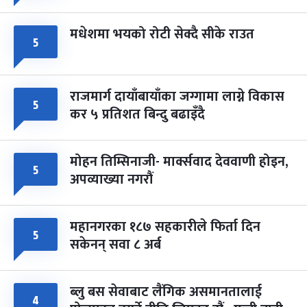
मधेशमा भयको रोटी सेक्दै सीके राउत
५
राजमार्ग दायाँबायाँका जग्गामा लाग्ने विकास
५
कर ५ प्रतिशत बिन्दु बढाइँदै
मोहन तिम्सिनाजी- मार्क्सवाद देववाणी होइन,
५
अपव्याख्या नगरौं
महानगरका १८७ सहकारीले फिर्ता दिन
५
सकेनन् सवा ८ अर्ब
ब्लु बस सेवाबाट लैंगिक असमानतालाई
४