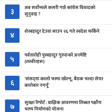
अब सर्वोच्चले कसरी गर्छ कांग्रेस विवादको
३
सुनुवाइ ?
शेरबहादुर देउवा साउन २६ गते स्वदेश फर्किने
४
पर्वतारोही पुरबहादुर गुरुङको अन्त्येष्टि
५
(तस्वीरहरू)
‘संसद्‍मा कालो चस्मा खोल्नू, बैठक चल्दा सेयर
६
कारोबार नगर्नू’
सुरक्षा रिपोर्ट : प्राज्ञिक आवरणमा तिब्बत पक्षीय
७
भाष्य निर्माणको योजना