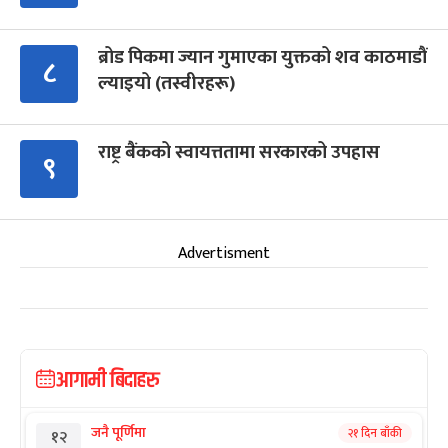
ब्रोड पिकमा ज्यान गुमाएका युक्तको शव काठमाडौं
८
ल्याइयो (तस्वीरहरू)
राष्ट्र बैंकको स्वायत्ततामा सरकारको उपहास
९
Advertisment
आगामी बिदाहरु
जनै पूर्णिमा
२१ दिन बाँकी
१२