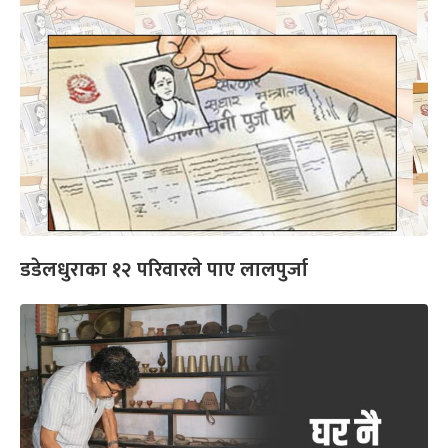
डडेलधुराका १२ परिवारले पाए लालपुर्जा