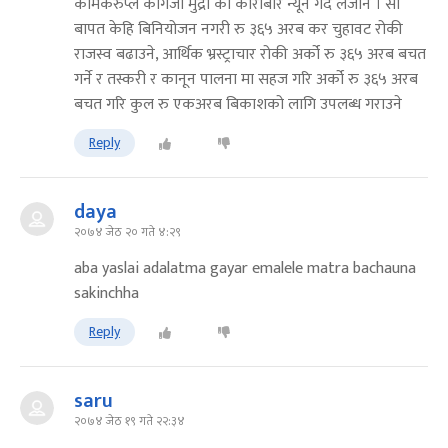
कर्मिकरुप्ले कागजी मुद्रा को कारोबार न्यून गर्दै लैजाने । सो
बापत केहि बिनियोजन नगरी रु ३६५ अरब कर चुहावट रोकी
राजस्व बढाउने, आर्थिक भ्रस्ट्राचार रोकी अर्को रु ३६५ अरब बचत
गर्ने र तस्करी र कानून पालना मा सहज गरि अर्को रु ३६५ अरब
बचत गरि कुल रु एकअरब बिकाशको लागि उपलब्ध गराउने
Reply
daya
२०७४ जेठ २० गते ४:२९
aba yaslai adalatma gayar emalele matra bachauna
sakinchha
Reply
saru
२०७४ जेठ १९ गते २२:३४