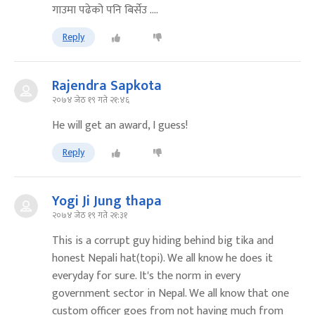
गाउमा पढेको पनि बिर्सेउ ....
Reply
Rajendra Sapkota
२०७४ जेठ १९ गते २१:४६
He will get an award, I guess!
Reply
Yogi Ji Jung thapa
२०७४ जेठ १९ गते २१:३१
This is a corrupt guy hiding behind big tika and
honest Nepali hat(topi). We all know he does it
everyday for sure. It's the norm in every
government sector in Nepal. We all know that one
custom officer goes from not having much from