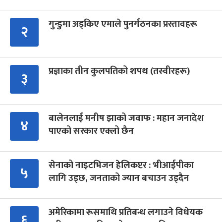
गुन्डुमा अड्किए एमाले पुनर्गठनका प्रस्तावहरू
२
प्रज्ञाका तीन कुलपतिको शपथ (तस्वीरहरू)
३
बालेनलाई मनीष झाको जवाफ : महान जनादेश
४
पाएको सरकार एक्लो छैन
सेनाको नाइटभिजन हेलिकप्टर : भीआईपीका
५
लागि उड्छ, जनताको ज्यान बचाउन उड्दैन
अमेरिकामा रूसमाथि प्रतिबन्ध लगाउने विधेयक
६