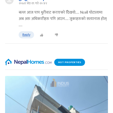
२०७४ जेठ १९ गते २०:४२
बल्ल आज पाप धुरीवाट कराएको देिखयाे..... Ncell घाेटालामा
अब अरु अधिकारीहरु पनि आउन..... जुकाहरुकाे सत्यानास होस्
.....
Reply
HOT PROPERTIES