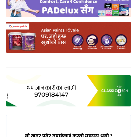
यो खबर पढेर तपाईलाई कस्तो महसुस भयो ?