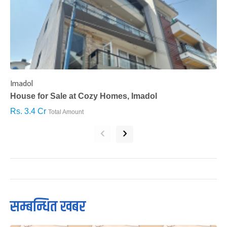
Imadol
B
House for Sale at Cozy Homes, Imadol
B
Rs. 3.4 Cr
R
Total Amount
‹
›
सम्बन्धित खबर