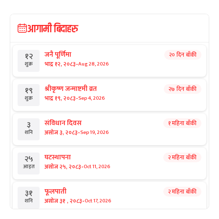
आगामी बिदाहरु
जनै पूर्णिमा
२० दिन बाँकी
१२
-
भाद्र १२, २०८३
Aug 28, 2026
शुक्र
श्रीकृष्ण जन्माष्टमी व्रत
२७ दिन बाँकी
१९
-
भाद्र १९, २०८३
Sep 4, 2026
शुक्र
संविधान दिवस
१ महिना बाँकी
३
-
असोज ३, २०८३
Sep 19, 2026
शनि
घटस्थापना
२ महिना बाँकी
२५
-
असोज २५, २०८३
Oct 11, 2026
आइत
फूलपाती
२ महिना बाँकी
३१
-
असोज ३१ , २०८३
Oct 17, 2026
शनि