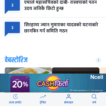
एमाले महासचिवको दाबी- रास्वपाको पतन
३
उदय जत्तिकै छिटो हुन्छ
सिरहामा ज्यान गुमाएका यादवको घटनाबारे
३
छानबिन गर्न समिति गठन
वेबस्टोरिज
ताजा अपडेट
ट्रेन्डिङ
प्रोफाइल
सर्च