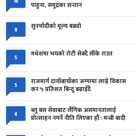
१०
८
पाहुना, समुद्रका सन्तान
-
चैत्र ८, २०८३
Mar 22, 2027
सोम
सुनचाँदीको मूल्य बढ्यो
८
मधेशमा भयको रोटी सेक्दै सीके राउत
५
राजमार्ग दायाँबायाँका जग्गामा लाग्ने विकास
५
कर ५ प्रतिशत बिन्दु बढाइँदै
ब्लु बस सेवाबाट लैंगिक असमानतालाई
४
प्रोत्साहन नगर्ने नीति लिएका हौं : मन्त्री बादी