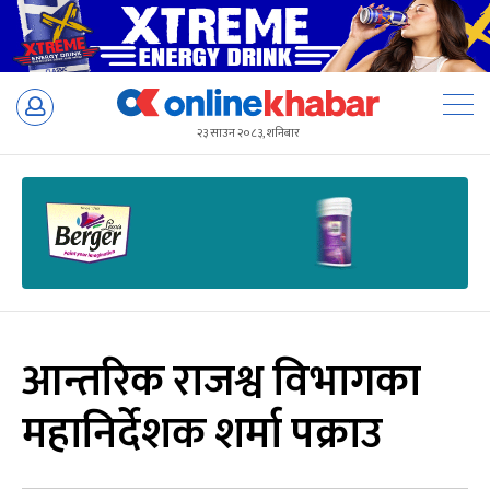
Skip
to
२३ साउन २०८३, शनिबार
content
आन्तरिक राजश्व विभागका
महानिर्देशक शर्मा पक्राउ