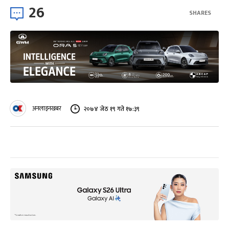
26
SHARES
अनलाइनखबर
२०७४ जेठ १९ गते १७:३९