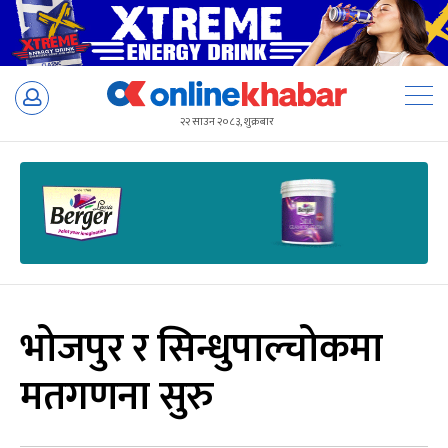
Skip
to
२२ साउन २०८३, शुक्रबार
content
भोजपुर र सिन्धुपाल्चोकमा
मतगणना सुरु