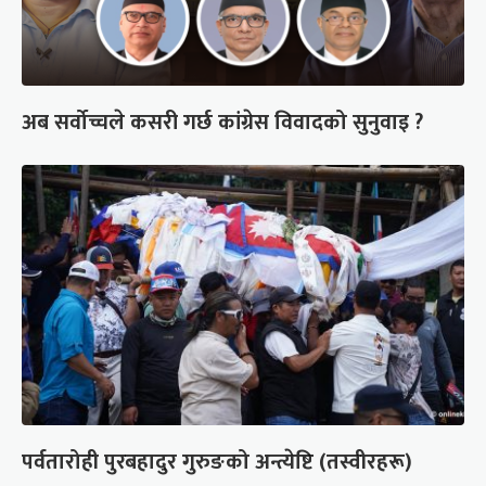
अब सर्वोच्चले कसरी गर्छ कांग्रेस विवादको सुनुवाइ ?
पर्वतारोही पुरबहादुर गुरुङको अन्त्येष्टि (तस्वीरहरू)