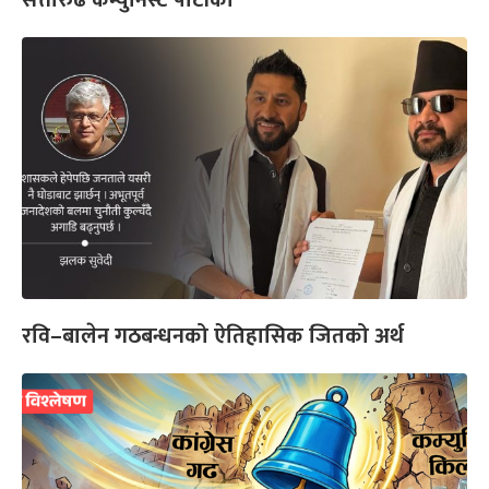
सत्तारुढ कम्युनिस्ट पार्टीका
रवि–बालेन गठबन्धनको ऐतिहासिक जितको अर्थ