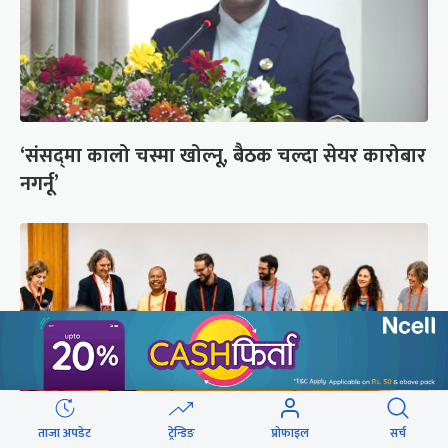
‘संसद्‍मा कालो चस्मा खोल्नू, बैठक चल्दा सेयर कारोबार
नगर्नू’
ताजा अपडेट
ट्रेन्डिङ
प्रोफाइल
सर्च