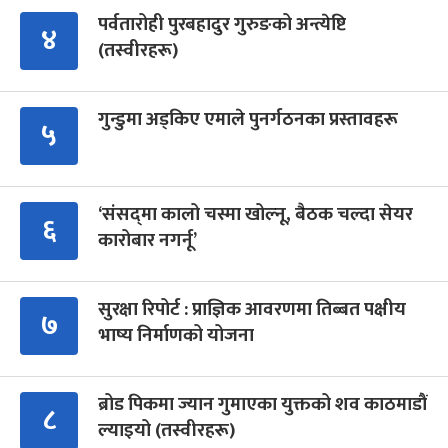
पर्वतारोही पुरबहादुर गुरुङको अन्त्येष्टि
४
(तस्वीरहरू)
गुन्डुमा अड्किए एमाले पुनर्गठनका प्रस्तावहरू
५
‘संसद्‍मा कालो चस्मा खोल्नू, बैठक चल्दा सेयर
६
कारोबार नगर्नू’
सुरक्षा रिपोर्ट : प्राज्ञिक आवरणमा तिब्बत पक्षीय
७
भाष्य निर्माणको योजना
ब्रोड पिकमा ज्यान गुमाएका युक्तको शव काठमाडौं
८
ल्याइयो (तस्वीरहरू)