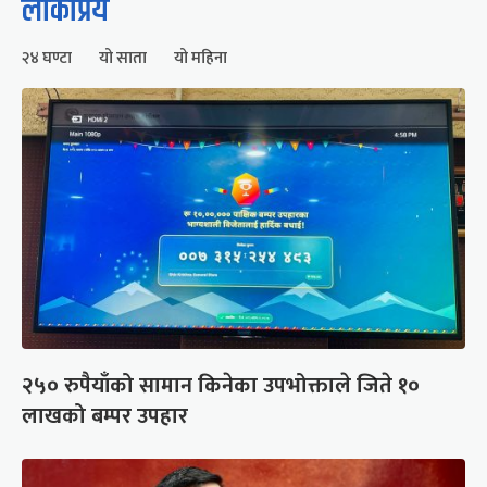
लोकप्रिय
२४ घण्टा
यो साता
यो महिना
२५० रुपैयाँको सामान किनेका उपभोक्ताले जिते १०
लाखको बम्पर उपहार