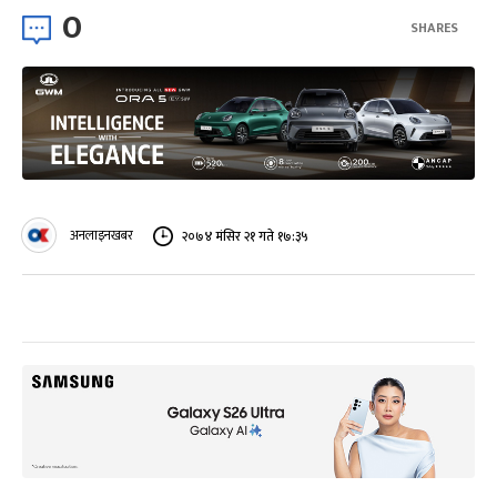
0
SHARES
अनलाइनखबर
२०७४ मंसिर २१ गते १७:३५