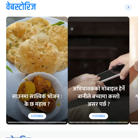
वेबस्टोरिज
अभिभावकको मोबाइल हेर्ने
साउनमा सात्त्विक भोजन :
बानीले बच्चामा कस्तो
ग
के छ महत्व ?
असर पर्छ ?
6
STORIES
11
STORIES