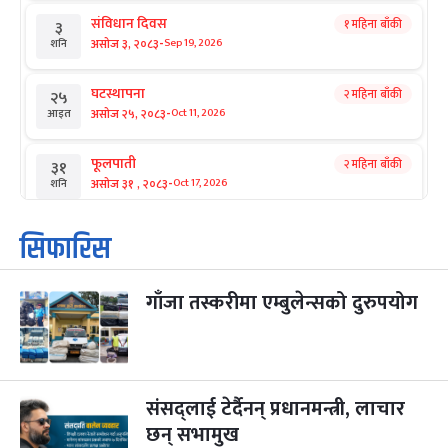
संविधान दिवस
१ महिना बाँकी
३
-
असोज ३, २०८३
Sep 19, 2026
शनि
घटस्थापना
२ महिना बाँकी
२५
-
असोज २५, २०८३
Oct 11, 2026
आइत
फूलपाती
२ महिना बाँकी
३१
-
असोज ३१ , २०८३
Oct 17, 2026
शनि
कार्तिक सङ्क्रान्ति
२ महिना बाँकी
१
सिफारिस
-
कार्तिक १, २०८३
Oct 18, 2026
आइत
गाँजा तस्करीमा एम्बुलेन्सको दुरुपयोग
महानवमी
२ महिना बाँकी
३
-
कार्तिक ३, २०८३
Oct 20, 2026
मंगल
विजयादशमी
२ महिना बाँकी
४
-
कार्तिक ४, २०८३
Oct 21, 2026
बुध
संसद्लाई टेर्दैनन् प्रधानमन्त्री, लाचार
छन् सभामुख
पापा‌ङ्कुशा एकादशी व्रत
२ महिना बाँकी