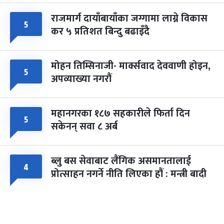
राजमार्ग दायाँबायाँका जग्गामा लाग्ने विकास
५
कर ५ प्रतिशत बिन्दु बढाइँदै
मोहन तिम्सिनाजी- मार्क्सवाद देववाणी होइन,
५
अपव्याख्या नगरौं
महानगरका १८७ सहकारीले फिर्ता दिन
५
सकेनन् सवा ८ अर्ब
ब्लु बस सेवाबाट लैंगिक असमानतालाई
४
प्रोत्साहन नगर्ने नीति लिएका हौं : मन्त्री बादी