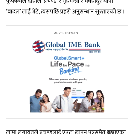
पुष्पकमल दाहाल ‘प्रचण्ड’ र गृहमन्त्री रामबहादुर थापा
‘बादल’ लाई भेटे, त्यसपछि प्रहरी अनुसन्धान सुस्ताएको छ ।
लामा लगायतले प्रचण्डलाई एउटा ज्ञापन पत्रसमेत बुझाएका