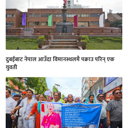
दुबईबाट नेपाल आउँदा विमानस्थलमै पक्राउ परिन् एक
युवती