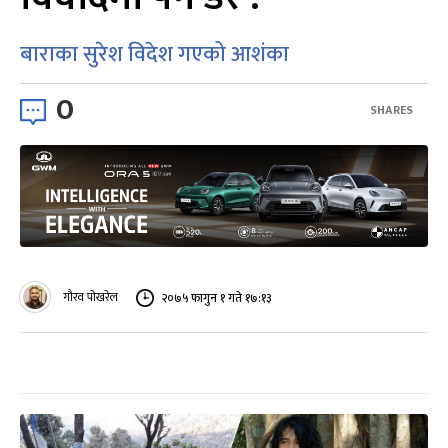
बाराका सुरेश विदेश गएको आशंका
0
SHARES
गौरव पोखरेल
२०७५ फागुन १ गते १७:१३