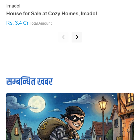
Imadol
B
House for Sale at Cozy Homes, Imadol
B
Rs. 3.4 Cr
R
Total Amount
‹
›
सम्बन्धित खबर