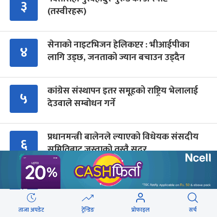
३
(तस्वीरहरू)
सेनाको नाइटभिजन हेलिकप्टर : भीआईपीका
४
लागि उड्छ, जनताको ज्यान बचाउन उड्दैन
कांग्रेस संस्थापन इतर समूहको राष्ट्रिय भेलालाई
५
देउवाले सम्बोधन गर्ने
प्रधानमन्त्री बालेनले ल्याएको विधेयक संसदीय
६
समितिबाट जस्ताको तस्तै सदर
शैक्षिक क्रेडिट बैंक : विदेशमा अध्ययन पूरा नगरी
७
फर्किए नेपालमा निरन्तरता
ताजा अपडेट
ट्रेन्डिङ
प्रोफाइल
सर्च