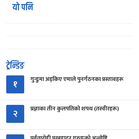
यो पनि
ट्रेन्डिङ
गुन्डुमा अड्किए एमाले पुनर्गठनका प्रस्तावहरू
१
प्रज्ञाका तीन कुलपतिको शपथ (तस्वीरहरू)
२
पर्वतारोही पुरबहादुर गुरुङको अन्त्येष्टि