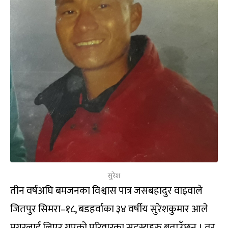
सुरेश
तीन वर्षअघि बमजनका विश्वास पात्र जसबहादुर वाइवाले
जितपुर सिमरा–१८, बडहर्वाका ३४ वर्षीय सुरेशकुमार आले
मगरलाई लिएर गएको परिवारका सदस्यहरु बताउँछन् । तर,