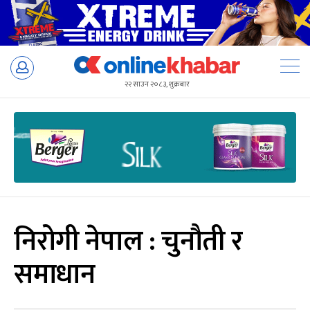
Skip
to
२२ साउन २०८३, शुक्रबार
content
निरोगी नेपाल : चुनौती र
समाधान