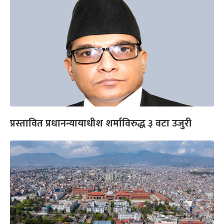
प्रस्तावित प्रधानन्यायाधीश शर्माविरुद्ध ३ वटा उजुरी