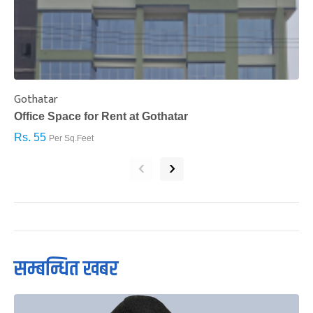
Gothatar
S
Office Space for Rent at Gothatar
H
Rs. 55
R
Per Sq.Feet
‹
›
सम्बन्धित खबर