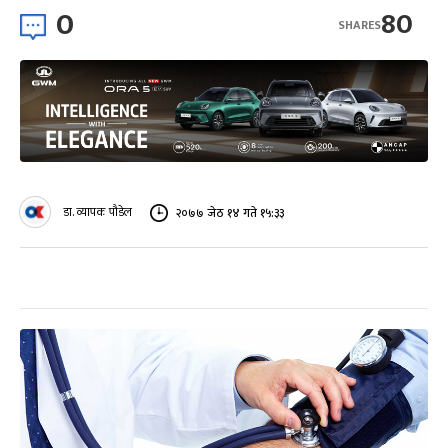
0
80
SHARES
डा. व्यापक पौडेल
२०७७ जेठ १४ गते १५:३३