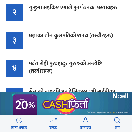
गुन्डुमा अड्किए एमाले पुनर्गठनका प्रस्तावहरू
२
प्रज्ञाका तीन कुलपतिको शपथ (तस्वीरहरू)
३
पर्वतारोही पुरबहादुर गुरुङको अन्त्येष्टि
४
(तस्वीरहरू)
सेनाको नाइटभिजन हेलिकप्टर : भीआईपीका
५
लागि उड्छ, जनताको ज्यान बचाउन उड्दैन
कांग्रेस संस्थापन इतर समूहको राष्ट्रिय भेलालाई
६
देउवाले सम्बोधन गर्ने
ताजा अपडेट
ट्रेन्डिङ
प्रोफाइल
सर्च