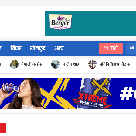
न
विचार
खेलकुद
अन्य
पात्रो
न
नेपाली काँग्रेस
बालेन शाह
प्रतिनिधिसभा बैठक
: