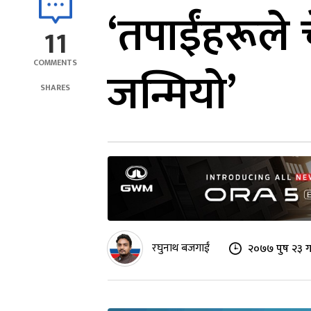
‘तपाईंहरूले 
11
COMMENTS
जन्मियो’
SHARES
रघुनाथ बजगाईं
२०७७ पुष २३ ग