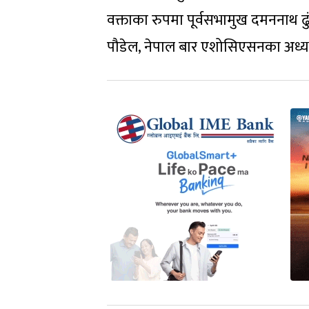
वक्ताका रुपमा पूर्वसभामुख दमननाथ ढु
पौडेल, नेपाल बार एशोसिएसनका अध्यक्ष 