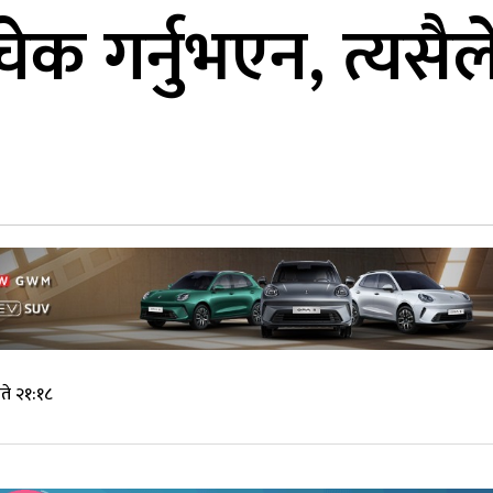
चेक गर्नुभएन, त्यसै
ते २१:१८