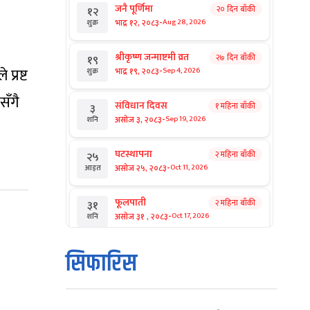
जनै पूर्णिमा
२० दिन बाँकी
१२
-
भाद्र १२, २०८३
Aug 28, 2026
शुक्र
श्रीकृष्ण जन्माष्टमी व्रत
२७ दिन बाँकी
१९
-
प्रष्ट
भाद्र १९, २०८३
Sep 4, 2026
शुक्र
सँगै
संविधान दिवस
१ महिना बाँकी
३
-
असोज ३, २०८३
Sep 19, 2026
शनि
घटस्थापना
२ महिना बाँकी
२५
-
असोज २५, २०८३
Oct 11, 2026
आइत
फूलपाती
२ महिना बाँकी
३१
-
असोज ३१ , २०८३
Oct 17, 2026
शनि
कार्तिक सङ्क्रान्ति
२ महिना बाँकी
१
सिफारिस
-
कार्तिक १, २०८३
Oct 18, 2026
आइत
महानवमी
२ महिना बाँकी
३