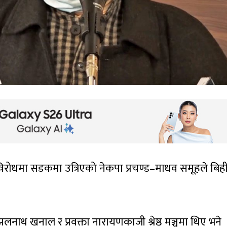
िरोधमा सडकमा उत्रिएको नेकपा प्रचण्ड–माधव समूहले बिह
 झलनाथ खनाल र प्रवक्ता नारायणकाजी श्रेष्ठ मञ्चमा थिए भने