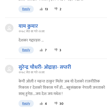
Reply
13
2
याम कुमार
२०७८ जेठ ११ गते २२:११
देशका गद्दारहरु ...
Reply
7
3
सुरेन्द्र चौधरी- ओद्राहा- सप्तरी
२०७८ जेठ ११ गते २२:११
केपी ओली र महन्त ठाकुर मिलेर अब यो देशको राजनीतिक
निकास र देशको विकास गर्ने हो.....बहुसंख्यक नेपाली जनताको
साथ् हुनेछ....जय देश जय मधेश !
Reply
4
30