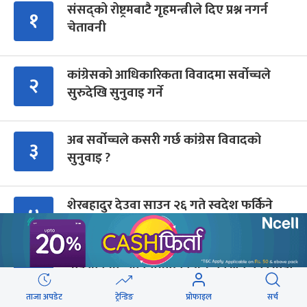
संसद्को रोष्ट्रमबाटै गृहमन्त्रीले दिए प्रश्न नगर्न
१
चेतावनी
कांग्रेसको आधिकारिकता विवादमा सर्वोच्चले
२
सुरुदेखि सुनुवाइ गर्ने
अब सर्वोच्चले कसरी गर्छ कांग्रेस विवादको
३
सुनुवाइ ?
शेरबहादुर देउवा साउन २६ गते स्वदेश फर्किने
४
ब्रोड पिकमा ज्यान गुमाएका युक्तको शव काठमाडौं
५
ल्याइयो (तस्वीरहरू)
ताजा अपडेट
ट्रेन्डिङ
प्रोफाइल
सर्च