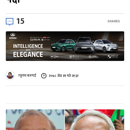
15
SHARES
रघुनाथ बजगाईं
२०७८ जेठ ११ गते २१:३२