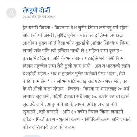
लेण्डूप्पे दोर्जी
२०७८ जेठ ११ गते २१:०४
हेर यसरी किस्ता - किस्तामा देश चुसेर जिम्मा लगाउनु पर्ने रहेछ
ओली ले गरे जसरी , बुध्दि पुगेन । भारत लाइ जिम्मा लगाउदा
आजीवन मुख्य मन्त्रि देला भनेर बुझाईयो आखिर सिक्किम जिम्मा
लगाई सके पछि त्यो इन्दिरा गान्धी ले १ महिना सम्म कुराइ -
कुराइ भेट दिइन , अनि के भनेर खवर पठाईछे भने " सिक्किम
बिलय नहुन्जेल सम्म तेरो ठुलो काम थियो - अब त भारतको लागि
देशद्रोही भईस - अब त ट्वाइलेट पुछेर फलेको पेपर भइस , तेरो
केहि काम छैन " । यसो भनेपछि मलाइ हार्ट एटेक भएर मरे , तर
के पी ओली बाठा रहेछन - किस्ता - किस्ता मा भारतलाइ १० बर्ष
लगाएर बुझाउने , मदेशी दलका सबै लाइ ७० करोड रुपया दरले
लुटाउदै जाने , आफु पनि खाने, आफ्ना अरिङ्गाल लाइ पनि
खुवाउने , दह्रो बनाउने - अनि १० बर्षमा नेपाल जिम्मा लगाउने
बुध्दि - फिजीकरण - भुटानी करण - सिक्किमे करण अनि एमाले
को क्रान्तिकारी तवर को कदम