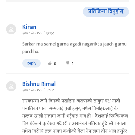
प्रतिक्रिया दिनुहोस्
Kiran
२०७८ जेठ १२ गते ११:१२
Sarkar ma samel garna agadi nagarikta jaach garnu
parchha.
Reply
3
1
Bishnu Rimal
२०७८ जेठ १२ गते ६:४४
सरकारमा जाने दिनको पर्खाइमा जसपाको ठाकुर पक्ष नाती
पनातिको पाला सम्मलाई पुग्नी हसुर, मधेस तिमीहरुलाई के
मत्लब खाली सत्तामा जानी भर्र्याङ मात्र हो । देशलाई फिजिरकण
तिर धेकेल्ने कुचेस्टा गर्दै छौ र उखानेको मतियार हुँदै छौ । साला
मधेस बिरोधि तत्त्व नाका बन्धीको बेला नेपालमा तीन थाल हसुरेर