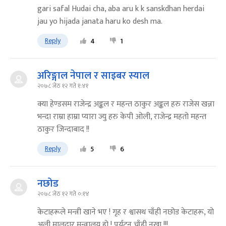
gari safal Hudai cha, aba aru k k sanskdhan herdai
jau yo hijada janata haru ko desh ma.
Reply
4
1
अरिङ्गाल नेपाल र साइबर स्याल
२०७८ जेठ १२ गते १:४१
क्या हेण्डसम राजेन्द्र अङ्कल र महन्त ठाकुर अङ्कल हरु राजेस खन्ना
भन्दा राम्रा हाम्रा प्यारा ज्यु हरु केपी ओली, राजेन्द्र महतो महन्त
ठाकुर जिन्दाबाद !!
Reply
5
6
नछोड
२०७८ जेठ १२ गते ०:१४
केटाहरूले मन्त्री खाने भए ! गृह र श्वासथ चाँही नछोड केटाहरू, यो
अली मालदार मन्त्रालय् हो ! पर्यटन चाँही नखा !!!