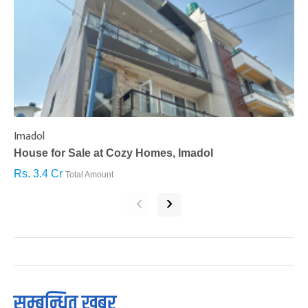
Imadol
B
House for Sale at Cozy Homes, Imadol
B
Rs. 3.4 Cr
R
Total Amount
‹
›
सम्बन्धित खबर