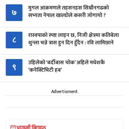
मुगल आक्रमणले तहसनहस सिम्रौनगढको
७
सभ्यता नेपाल खाल्डोले कसरी जोगायो ?
रास्वपाको स्पष्ट लाइन छ, निजी क्षेत्रमा कतिबेला
८
थुन्ला भन्ने त्रास हुन दिन हुँदैन : रवि लामिछाने
उहिलेको ‘बर्दीबास चोक’ अहिले मधेशकै
९
‘कनेक्टिभिटी हब’
Advertisment
आगामी बिदाहरु