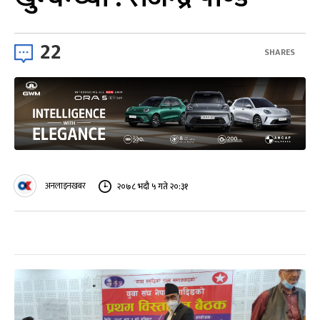
22
SHARES
अनलाइनखबर
२०७८ भदौ ५ गते २०:३१