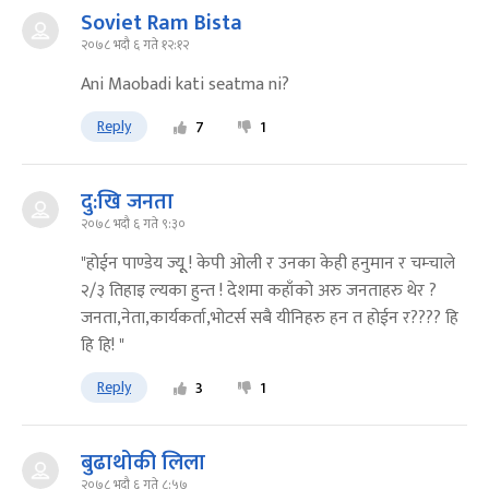
Soviet Ram Bista
२०७८ भदौ ६ गते १२:१२
Ani Maobadi kati seatma ni?
Reply
7
1
दु:खि जनता
२०७८ भदौ ६ गते ९:३०
"होईन पाण्डेय ज्यूू ! केपी ओली र उनका केही हनुमान र चम्चाले
२/३ तिहाइ ल्यका हुन्त ! देशमा कहाँको अरु जनताहरु थेर ?
जनता,नेता,कार्यकर्ता,भोटर्स सबै यीनिहरु हन त होईन र???? हि
हि हि! "
Reply
3
1
बुढाथोकी लिला
२०७८ भदौ ६ गते ८:५७