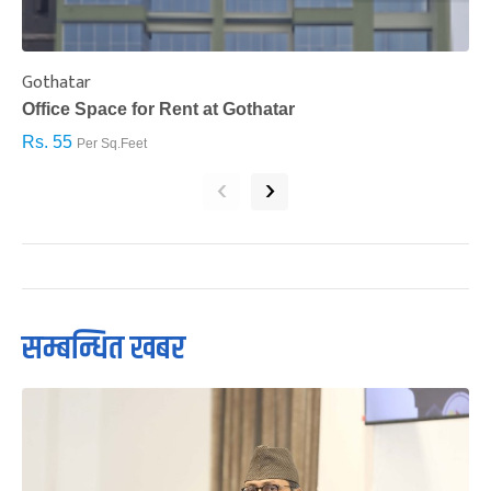
Gothatar
S
Office Space for Rent at Gothatar
H
Rs. 55
R
Per Sq.Feet
‹
›
सम्बन्धित खबर