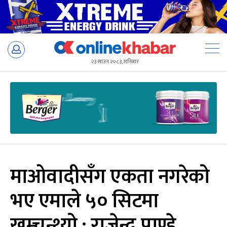
Skip
to
२३ साउन २०८३, शनिबार
content
माओवादीसँग एकता नगरेको
भए एमाले ५० सिटमा
खुम्चन्थ्यो : राजेन्द्र पाण्डे