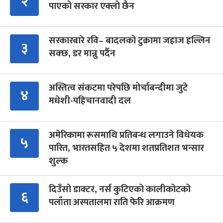
२
पाएको सरकार एक्लो छैन
सरकारबारे रवि– बादलको टुक्रामा जहाज हल्लिन
३
सक्छ, डर मान्नु पर्दैन
अस्तित्व संकटमा परेपछि मोर्चाबन्दीमा जुटे
४
मधेशी-पहिचानवादी दल
अमेरिकामा रूसमाथि प्रतिबन्ध लगाउने विधेयक
५
पारित, भारतसहित ५ देशमा शतप्रतिशत भन्सार
शुल्क
दिउँसो डाक्टर, नर्स कुटिएको कालीकोटको
६
पलाँता अस्पतालमा राति फेरि आक्रमण