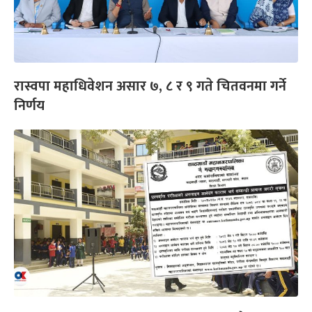
रास्वपा महाधिवेशन असार ७, ८ र ९ गते चितवनमा गर्ने
निर्णय