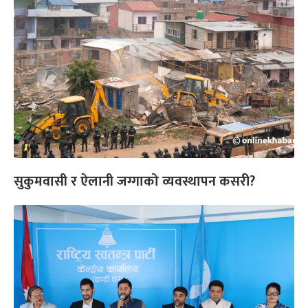
सुकुमवासी र ऐलानी जग्गाको व्यवस्थापन कसरी?