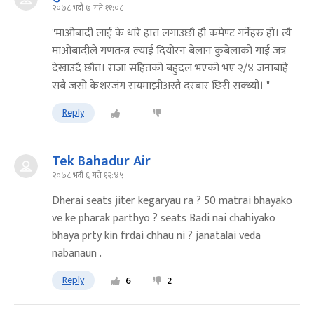
२०७८ भदौ ७ गते ११:०८
"माओबादी लाई के धारे हात्त लगाउछौ हौ कमेण्ट गर्नेहरु हो। त्यै
माओबादीले गणतन्त्र ल्याई दियोरन बेलान कुबेलाको गाई जत्र
देखाउदै छौत। राजा सहितको बहुदल भएको भए २/४ जनाबाहे
सबै जसो केशरजंग रायमाझीअस्तै दरबार छिरी सक्थ्यौ। "
Reply
Tek Bahadur Air
२०७८ भदौ ६ गते १२:४५
Dherai seats jiter kegaryau ra ? 50 matrai bhayako
ve ke pharak parthyo ? seats Badi nai chahiyako
bhaya prty kin frdai chhau ni ? janatalai veda
nabanaun .
Reply
6
2