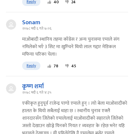
Reply
40
24
Sonam
२०७८ भदौ ६ गते ७:०६
माओबादी स्थानिय तहमा काँग्रेस र अन्य चुनावमा एमाले संग
नमिलेको भएँ 3 सिट मा खुम्चिने थियो लाल गद्दार मेडिकल
मफिया चरिका चेला।
Reply
78
45
कृष्ण शर्मा
२०७८ भदौ ६ गते ४:३५
एकीकृत हुनुपूर्व राजेन्द्र पाण्डे एमाले हुन् । त्याे बेला माओवादीकाे
हालत के थियाे सबैलाई थाहा छ । स्थानीय चुनाव एक्लै
शानदारसँग जितेकाे एमालेलाई माओवादीकाे सहाराले जितेकाे
जस्ताे देखाउन खाेज्ने यिनकाे नियत र व्यवहार के रहेछ भनेर यहि
भनाइले देखाउछ । यी पहिलेदेखि नै एमालेमा बसेर एमाले