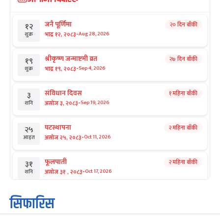
जनै पूर्णिमा
२० दिन बाँकी
१२
-
भाद्र १२, २०८३
Aug 28, 2026
शुक्र
श्रीकृष्ण जन्माष्टमी व्रत
२७ दिन बाँकी
१९
-
भाद्र १९, २०८३
Sep 4, 2026
शुक्र
संविधान दिवस
१ महिना बाँकी
३
-
असोज ३, २०८३
Sep 19, 2026
शनि
घटस्थापना
२ महिना बाँकी
२५
-
असोज २५, २०८३
Oct 11, 2026
आइत
फूलपाती
२ महिना बाँकी
३१
-
असोज ३१ , २०८३
Oct 17, 2026
शनि
कार्तिक सङ्क्रान्ति
२ महिना बाँकी
१
सिफारिस
-
कार्तिक १, २०८३
Oct 18, 2026
आइत