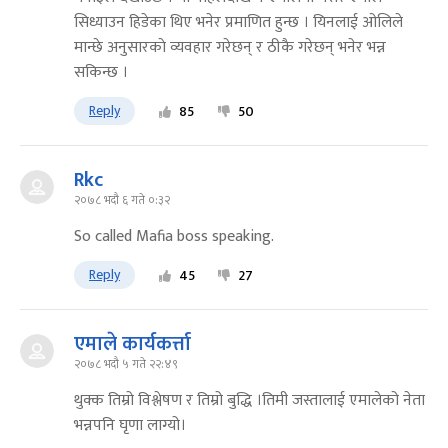
सिध्याउन हिडेका थिए भनेर प्रमाणित हुन्छ । यिनलाई ओलिले
मान्छे अनुसारकाे व्यवहार गरेछन् र ठीकै गरेछन् भनेर भन्न
सकिन्छ ।
Reply
85
50
Rkc
२०७८ भदौ ६ गते ०:३२
So called Mafia boss speaking.
Reply
45
27
एमाले कार्यकर्त्ता
२०७८ भदौ ५ गते २२:४९
थुक्क तिम्रो विश्लेषण र तिम्रो बुद्धि ।तिमी जस्तालाई एमालेको नेता
भन्नपनि घृणा लाग्यो।