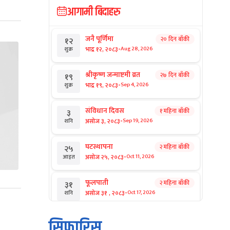
आगामी बिदाहरु
जनै पूर्णिमा
२० दिन बाँकी
१२
-
भाद्र १२, २०८३
Aug 28, 2026
शुक्र
श्रीकृष्ण जन्माष्टमी व्रत
२७ दिन बाँकी
१९
-
भाद्र १९, २०८३
Sep 4, 2026
शुक्र
संविधान दिवस
१ महिना बाँकी
३
-
असोज ३, २०८३
Sep 19, 2026
शनि
घटस्थापना
२ महिना बाँकी
२५
-
असोज २५, २०८३
Oct 11, 2026
आइत
फूलपाती
२ महिना बाँकी
३१
-
असोज ३१ , २०८३
Oct 17, 2026
शनि
कार्तिक सङ्क्रान्ति
२ महिना बाँकी
१
सिफारिस
-
कार्तिक १, २०८३
Oct 18, 2026
आइत