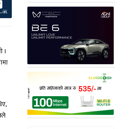
ो ।
डामा
िए,
लले