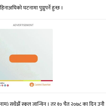
िनाअघिको घटनामा पुग्नुपर्ने हुन्छ ।
ाम) सधैझैं स्कूल जान्थिन् । तर १० चैत २०७८ का दिन उनी