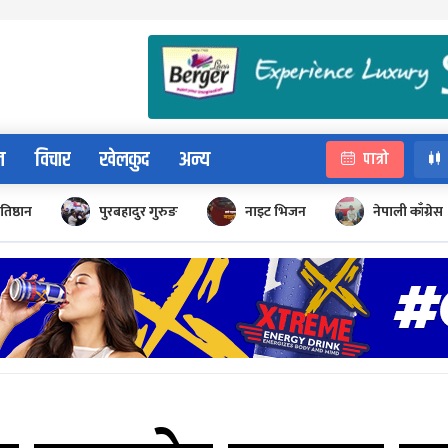
न
विचार
खेलकुद
अन्य
पात्रो
रतिष्ठान
पुरबहादुर गुरुङ
नाइट भिजन
नेपाली काँग्रेस