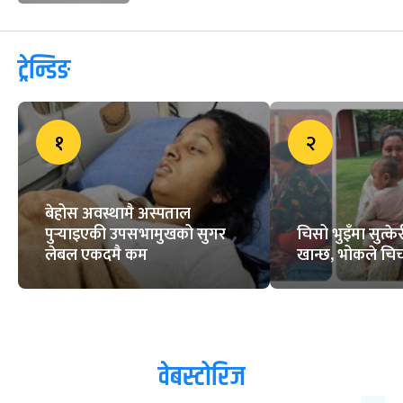
ट्रेन्डिङ
१
२
बेहोस अवस्थामै अस्पताल
पुर्‍याइएकी उपसभामुखको सुगर
चिसो भुइँमा सुत्
लेबल एकदमै कम
खान्छ, भोकले चिच्
वेबस्टोरिज