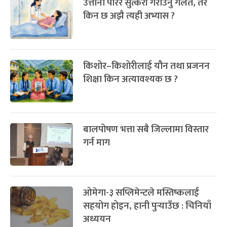
उत्तानो पारेर सुत्केरी गराउनु गलत, तर
किन छ अझै त्यही अभ्यास ?
किशोर–किशोरीलाई यौन तथा प्रजनन
शिक्षा किन अत्यावश्यक छ ?
बालपोषण भत्ता सबै जिल्लामा विस्तार
गर्न माग
ओमेगा-३ सप्लिमेन्टले मस्तिष्कलाई
सहयोग होइन, हानी पुर्‍याउँछ : चिनियाँ
अध्ययन