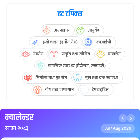
हट टपिक्स
अल्जाइमर
आयुर्वेद
इन्डोक्राइन (हर्मोन रोग)
एचआईभी
नेत्ररोग
प्रसूति तथा स्त्रीरोग
बालरोग
मानसिक स्वास्थ्य (डिप्रेसन, एन्जाइटी)
मिर्गौला तथा मुत्र रोग
मुख तथा दन्त स्वास्थ्य
योग तथा प्राणायाम
हेपटाइटिस
क्यालेन्डर
साउन २०८३
Jul
Aug 2026
/