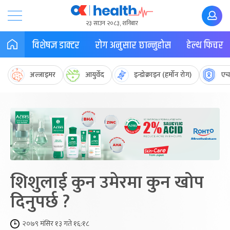
२३ साउन २०८३, शनिबार
विशेषज्ञ डाक्टर
रोग अनुसार छान्नुहोस
हेल्थ फिचर
अल्जाइमर
आयुर्वेद
इन्डोक्राइन (हर्मोन रोग)
एच
शिशुलाई कुन उमेरमा कुन खोप
दिनुपर्छ ?
२०७९ मंसिर १३ गते १६:१८