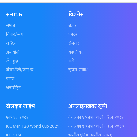
समाचार
विजनेस
समाज
बजार
विचार/ब्लग
पर्यटन
साहित्य
रोजगार
अन्तर्वार्ता
बैँक / वित्त
खेलकुद़़
अटो
जीवनशैली/स्वास्थ्य
सूचना-प्रविधि
प्रवास
अन्तर्राष्ट्रिय
खेलकुद लाईभ
अनलाइनखबर सूची
एनपीएल २०८१
नेपालका ५० प्रभावशाली महिला २०८१
ICC Men T20 World Cup 2024
नेपालका ५० प्रभावशाली महिला २०८०
IPL 2024
चालीस मुनिका चालीस- २०८१