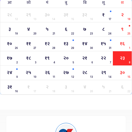
आ
सो
मं
बु
बि
शु
श
२८
२९
३०
३१
३२
१
२
12
13
14
15
16
17
18
३
४
५
६
७
८
९
19
20
21
22
23
24
25
१०
११
१२
१३
१४
१५
१६
26
27
28
29
30
31
1
१७
१८
१९
२०
२१
२२
२३
2
3
4
5
6
7
8
२४
२५
२६
२७
२८
२९
३०
9
10
11
12
13
14
15
३१
१
२
३
४
५
६
16
17
18
19
20
21
22