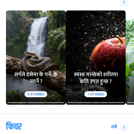
सर्पले डसेमा के गर्ने, के
स्वस्थ मान्छेको शरीरमा
नगर्ने ?
कति रगत हुन्छ ?
6
STORIES
7
STORIES
फिचर
सबै