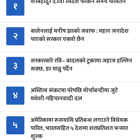
शेरबहादुर देउवा स्वदेश फर्किने समय परिवर्तन
१
बालेनलाई मनीष झाको जवाफ : महान जनादेश
२
पाएको सरकार एक्लो छैन
सरकारबारे रवि– बादलको टुक्रामा जहाज हल्लिन
३
सक्छ, डर मान्नु पर्दैन
अस्तित्व संकटमा परेपछि मोर्चाबन्दीमा जुटे
४
मधेशी-पहिचानवादी दल
अमेरिकामा रूसमाथि प्रतिबन्ध लगाउने विधेयक
५
पारित, भारतसहित ५ देशमा शतप्रतिशत भन्सार
शुल्क