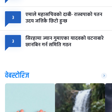
एमाले महासचिवको दाबी- रास्वपाको पतन
३
उदय जत्तिकै छिटो हुन्छ
सिरहामा ज्यान गुमाएका यादवको घटनाबारे
३
छानबिन गर्न समिति गठन
वेबस्टोरिज