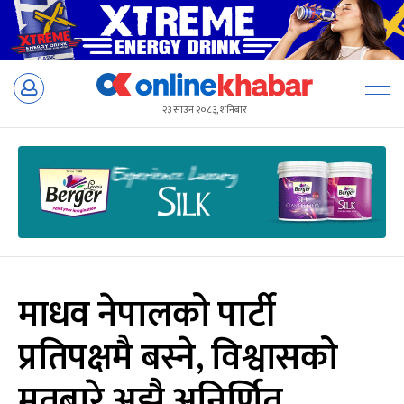
Skip
to
२३ साउन २०८३, शनिबार
content
माधव नेपालको पार्टी
प्रतिपक्षमै बस्ने, विश्वासको
मतबारे अझै अनिर्णित