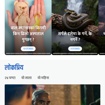
बाल क्यान्सरका बिरामी
किन ढिलो अस्पताल
सर्पले डसेमा के गर्ने, के
च
पुग्छन् ?
नगर्ने ?
10
STORIES
6
STORIES
लोकप्रिय
२४ घण्टा
यो साता
यो महिना