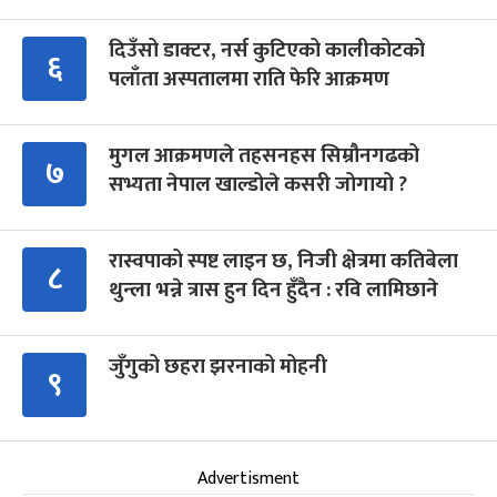
दिउँसो डाक्टर, नर्स कुटिएको कालीकोटको
६
पलाँता अस्पतालमा राति फेरि आक्रमण
मुगल आक्रमणले तहसनहस सिम्रौनगढको
७
सभ्यता नेपाल खाल्डोले कसरी जोगायो ?
रास्वपाको स्पष्ट लाइन छ, निजी क्षेत्रमा कतिबेला
८
थुन्ला भन्ने त्रास हुन दिन हुँदैन : रवि लामिछाने
जुँगुको छहरा झरनाको मोहनी
९
Advertisment