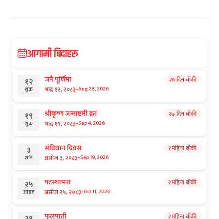
आगामी बिदाहरु
जनै पूर्णिमा
२० दिन बाँकी
१२
-
भाद्र १२, २०८३
Aug 28, 2026
शुक्र
श्रीकृष्ण जन्माष्टमी व्रत
२७ दिन बाँकी
१९
-
भाद्र १९, २०८३
Sep 4, 2026
शुक्र
संविधान दिवस
१ महिना बाँकी
३
-
असोज ३, २०८३
Sep 19, 2026
शनि
घटस्थापना
२ महिना बाँकी
२५
-
असोज २५, २०८३
Oct 11, 2026
आइत
फूलपाती
२ महिना बाँकी
३१