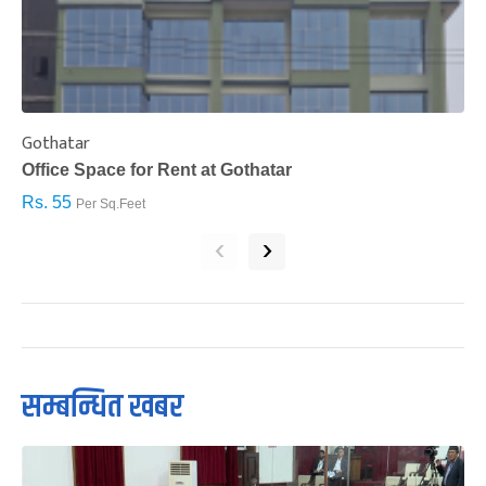
Gothatar
S
Office Space for Rent at Gothatar
H
Rs. 55
R
Per Sq.Feet
‹
›
सम्बन्धित खबर