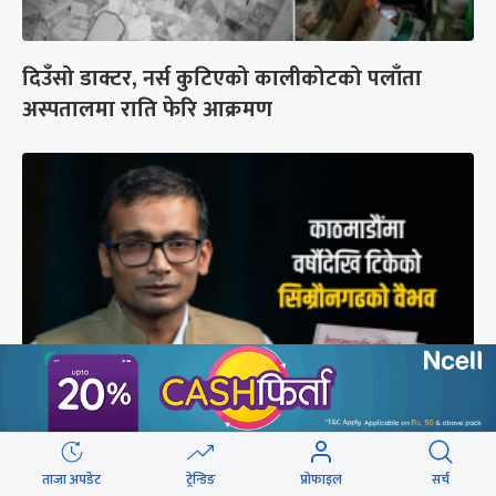
दिउँसो डाक्टर, नर्स कुटिएको कालीकोटको पलाँता
अस्पतालमा राति फेरि आक्रमण
मुगल आक्रमणले तहसनहस सिम्रौनगढको सभ्यता नेपाल
ताजा अपडेट
ट्रेन्डिङ
प्रोफाइल
सर्च
खाल्डोले कसरी जोगायो ?