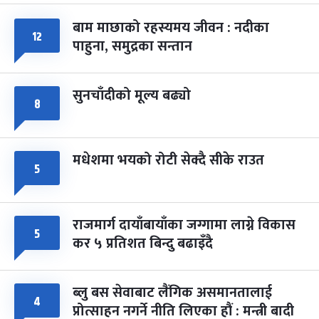
-
चैत्र ७, २०८३
Mar 21, 2027
आइत
बाम माछाको रहस्यमय जीवन : नदीका
१२
फागुपूर्णिमा
७ महिना बाँकी
८
पाहुना, समुद्रका सन्तान
-
चैत्र ८, २०८३
Mar 22, 2027
सोम
सुनचाँदीको मूल्य बढ्यो
८
मधेशमा भयको रोटी सेक्दै सीके राउत
५
राजमार्ग दायाँबायाँका जग्गामा लाग्ने विकास
५
कर ५ प्रतिशत बिन्दु बढाइँदै
ब्लु बस सेवाबाट लैंगिक असमानतालाई
४
प्रोत्साहन नगर्ने नीति लिएका हौं : मन्त्री बादी