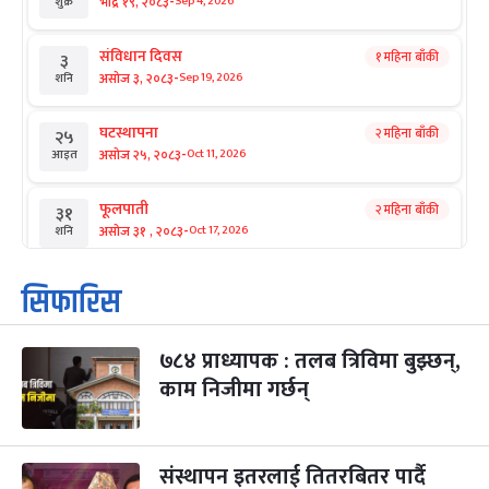
-
भाद्र १९, २०८३
Sep 4, 2026
शुक्र
संविधान दिवस
१ महिना बाँकी
३
-
असोज ३, २०८३
Sep 19, 2026
शनि
घटस्थापना
२ महिना बाँकी
२५
-
असोज २५, २०८३
Oct 11, 2026
आइत
फूलपाती
२ महिना बाँकी
३१
-
असोज ३१ , २०८३
Oct 17, 2026
शनि
कार्तिक सङ्क्रान्ति
२ महिना बाँकी
१
सिफारिस
-
कार्तिक १, २०८३
Oct 18, 2026
आइत
७८४ प्राध्यापक : तलब त्रिविमा बुझ्छन्,
महानवमी
२ महिना बाँकी
३
-
काम निजीमा गर्छन्
कार्तिक ३, २०८३
Oct 20, 2026
मंगल
विजयादशमी
२ महिना बाँकी
४
-
कार्तिक ४, २०८३
Oct 21, 2026
बुध
संस्थापन इतरलाई तितरबितर पार्दै