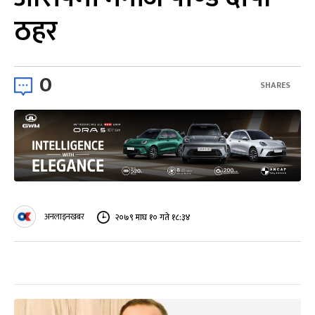
ठहर
0
SHARES
अनलाइनखबर
२०७९ माघ १० गते १८:३४