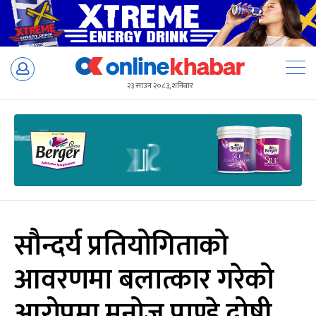
Skip
to
२३ साउन २०८३, शनिबार
content
सौन्दर्य प्रतियोगिताको
आवरणमा बलात्कार गरेको
आरोपमा मनोज पाण्डे दोषी