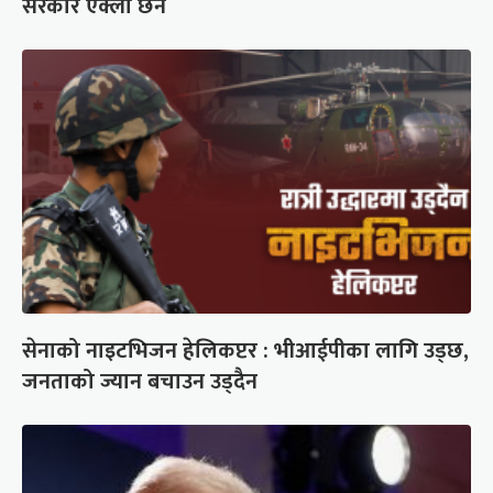
सरकार एक्लो छैन
सेनाको नाइटभिजन हेलिकप्टर : भीआईपीका लागि उड्छ,
जनताको ज्यान बचाउन उड्दैन