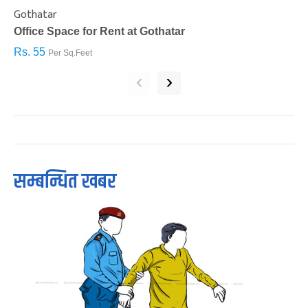
Gothatar
S
Office Space for Rent at Gothatar
H
Rs. 55
R
Per Sq.Feet
‹
›
सम्बन्धित खबर