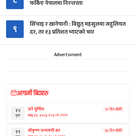
८
फर्किए नेपालमा निरन्तरता
सिँचाइ र खानेपानी : विद्युत् महसुलमा सहुलियत
९
दर, तर १३ प्रतिशत भ्याटको भार
Advertisment
आगामी बिदाहरु
जनै पूर्णिमा
२० दिन बाँकी
१२
-
भाद्र १२, २०८३
Aug 28, 2026
शुक्र
श्रीकृष्ण जन्माष्टमी व्रत
२७ दिन बाँकी
१९