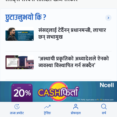
छुटाउनुभयो कि ?
संसद्लाई टेर्दैनन् प्रधानमन्त्री, लाचार
छन् सभामुख
‘अस्थायी प्रकृतिको अध्यादेशले ऐनको
व्यवस्था विस्थापित गर्न सक्दैन’
सरकार-प्रसाईं लुकामारी : छिनमै
पक्राउ, तुरुन्तै रिहा
ताजा अपडेट
ट्रेन्डिङ
प्रोफाइल
सर्च
‘कामचलाउ’ नेतृत्वले थलियो स्वास्थ्य