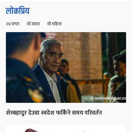
लोकप्रिय
२४ घण्टा
यो साता
यो महिना
शेरबहादुर देउवा स्वदेश फर्किने समय परिवर्तन