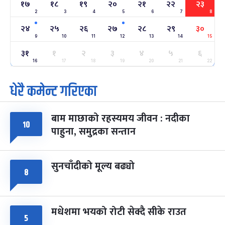
१७
१८
१९
२०
२१
२२
२३
2
3
4
5
6
7
8
अन्तराष्ट्रिय नारी दिवस
७ महिना बाँकी
२४
२४
२५
२६
२७
२८
२९
३०
-
फाल्गुन २४, २०८३
Mar 8, 2027
सोम
9
10
11
12
13
14
15
३१
१
२
३
४
५
६
ग्याल्पो ल्होसार
७ महिना बाँकी
२५
-
16
17
18
19
20
21
22
फाल्गुन २५, २०८३
Mar 9, 2027
मंगल
धेरै कमेन्ट गरिएका
पूर्णिमा व्रत
७ महिना बाँकी
७
-
चैत्र ७, २०८३
Mar 21, 2027
आइत
बाम माछाको रहस्यमय जीवन : नदीका
१०
फागुपूर्णिमा
७ महिना बाँकी
८
पाहुना, समुद्रका सन्तान
-
चैत्र ८, २०८३
Mar 22, 2027
सोम
सुनचाँदीको मूल्य बढ्यो
८
मधेशमा भयको रोटी सेक्दै सीके राउत
५