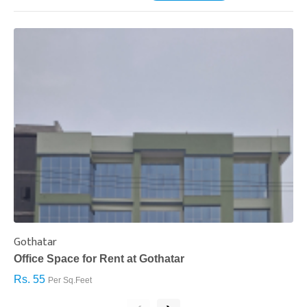
Gothatar
S
Office Space for Rent at Gothatar
H
Rs. 55
R
Per Sq.Feet