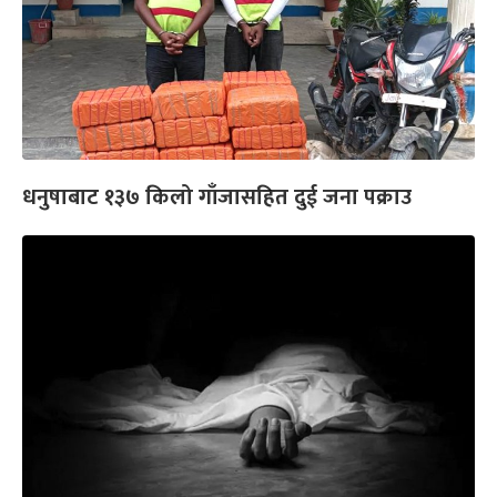
धनुषाबाट १३७ किलो गाँजासहित दुई जना पक्राउ