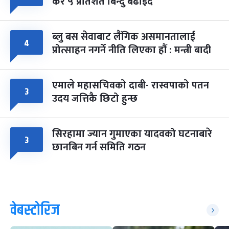
कर ५ प्रतिशत बिन्दु बढाइँदै
ब्लु बस सेवाबाट लैंगिक असमानतालाई
४
प्रोत्साहन नगर्ने नीति लिएका हौं : मन्त्री बादी
एमाले महासचिवको दाबी- रास्वपाको पतन
३
उदय जत्तिकै छिटो हुन्छ
सिरहामा ज्यान गुमाएका यादवको घटनाबारे
३
छानबिन गर्न समिति गठन
वेबस्टोरिज