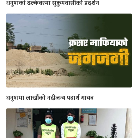
धनुषाको ढल्केबरमा सुकुमवासीको प्रदर्शन
धनुषामा लाखौंको नदीजन्य पदार्थ गायब