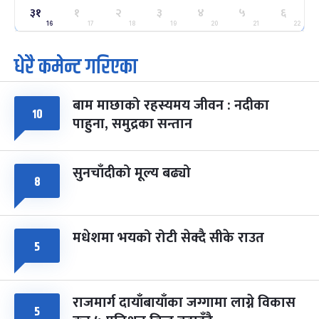
३१
१
२
३
४
५
६
ग्याल्पो ल्होसार
७ महिना बाँकी
२५
-
16
17
18
19
20
21
22
फाल्गुन २५, २०८३
Mar 9, 2027
मंगल
धेरै कमेन्ट गरिएका
पूर्णिमा व्रत
७ महिना बाँकी
७
-
चैत्र ७, २०८३
Mar 21, 2027
आइत
बाम माछाको रहस्यमय जीवन : नदीका
१०
फागुपूर्णिमा
७ महिना बाँकी
८
पाहुना, समुद्रका सन्तान
-
चैत्र ८, २०८३
Mar 22, 2027
सोम
सुनचाँदीको मूल्य बढ्यो
८
मधेशमा भयको रोटी सेक्दै सीके राउत
५
राजमार्ग दायाँबायाँका जग्गामा लाग्ने विकास
५