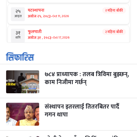
घटस्थापना
२ महिना बाँकी
२५
-
असोज २५, २०८३
Oct 11, 2026
आइत
फूलपाती
२ महिना बाँकी
३१
-
असोज ३१ , २०८३
Oct 17, 2026
शनि
कार्तिक सङ्क्रान्ति
२ महिना बाँकी
१
सिफारिस
-
कार्तिक १, २०८३
Oct 18, 2026
आइत
७८४ प्राध्यापक : तलब त्रिविमा बुझ्छन्,
महानवमी
२ महिना बाँकी
३
-
काम निजीमा गर्छन्
कार्तिक ३, २०८३
Oct 20, 2026
मंगल
विजयादशमी
२ महिना बाँकी
४
-
कार्तिक ४, २०८३
Oct 21, 2026
बुध
संस्थापन इतरलाई तितरबितर पार्दै
गगन थापा
पापा‌ङ्कुशा एकादशी व्रत
२ महिना बाँकी
५
-
कार्तिक ५, २०८३
Oct 22, 2026
बिहि