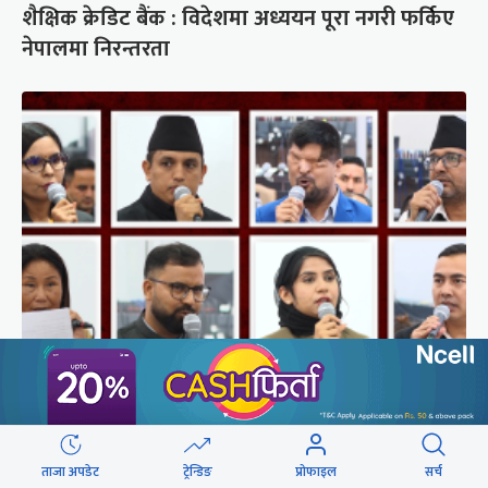
शैक्षिक क्रेडिट बैंक : विदेशमा अध्ययन पूरा नगरी फर्किए
नेपालमा निरन्तरता
संसद्‍मा रास्वपा सांसदले खोजे सरकार
छुटाउनुभयो कि ?
ताजा अपडेट
ट्रेन्डिङ
प्रोफाइल
सर्च