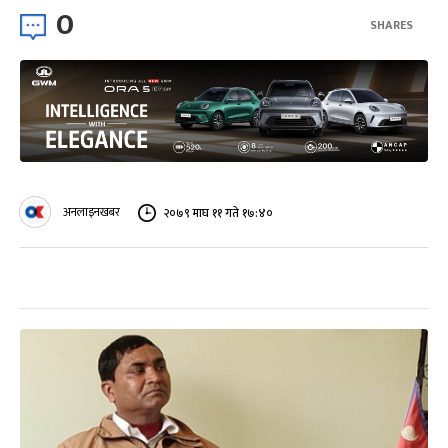
0
SHARES
अनलाइनखबर
२०७९ माघ ११ गते १७:४०