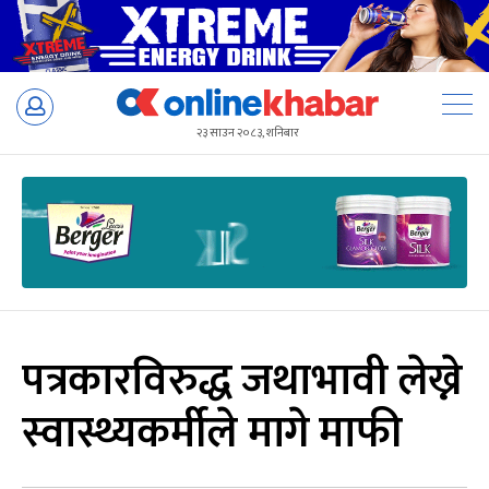
Skip
to
२३ साउन २०८३, शनिबार
content
पत्रकारविरुद्ध जथाभावी लेख्ने
स्वास्थ्यकर्मीले मागे माफी