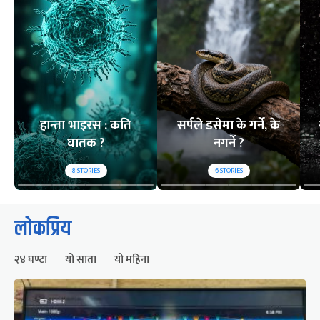
हान्ता भाइरस : कति
सर्पले डसेमा के गर्ने, के
घातक ?
नगर्ने ?
8
STORIES
6
STORIES
लोकप्रिय
२४ घण्टा
यो साता
यो महिना