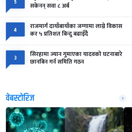
५
सकेनन् सवा ८ अर्ब
राजमार्ग दायाँबायाँका जग्गामा लाग्ने विकास
४
कर ५ प्रतिशत बिन्दु बढाइँदै
सिरहामा ज्यान गुमाएका यादवको घटनाबारे
३
छानबिन गर्न समिति गठन
वेबस्टोरिज