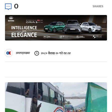
0
SHARES
अनलाइनखबर
२०८० वैशाख २० गते १४:२४