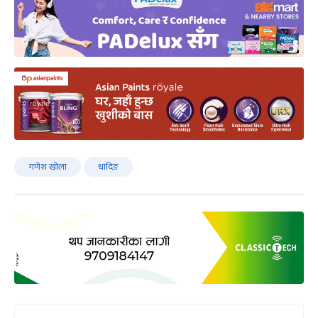
गणेश खोला
धादिङ