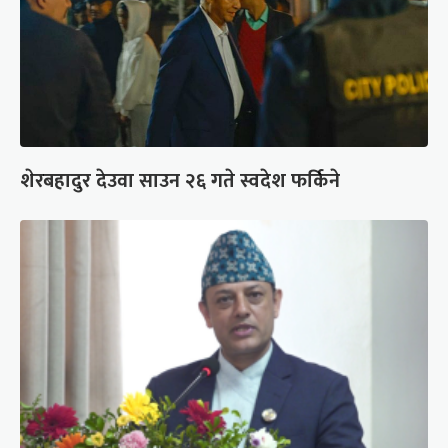
शेरबहादुर देउवा साउन २६ गते स्वदेश फर्किने