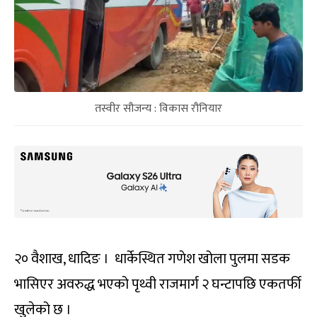
तस्वीर सौजन्य : विकास रौनियार
२० वैशाख, धादिङ । धार्केस्थित गणेश खोला पुलमा सडक
भासिएर अवरुद्ध भएको पृथ्वी राजमार्ग २ घन्टापछि एकतर्फी
खुलेको छ ।