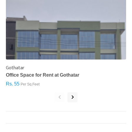
Gothatar
S
Office Space for Rent at Gothatar
H
Rs. 55
R
Per Sq.Feet
‹
›