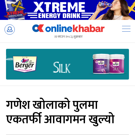
Skip
to
२२ साउन २०८३, शुक्रबार
content
गणेश खोलाको पुलमा
एकतर्फी आवागमन खुल्यो