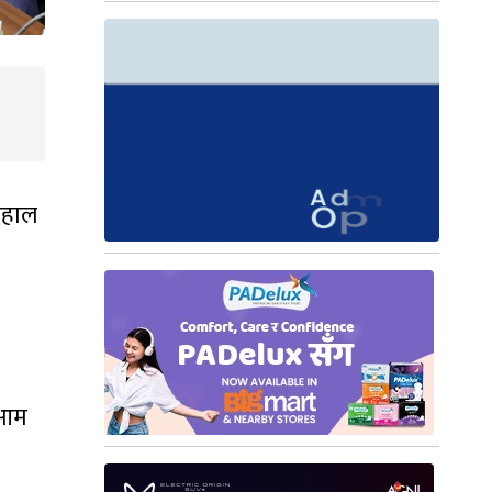
 वहाल
 आम