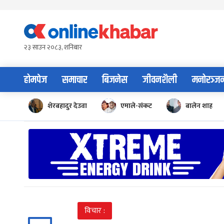
Skip
to
content
२३ साउन २०८३, शनिबार
होमपेज
समाचार
बिजनेस
जीवनशैली
मनोरञ्ज
शेरबहादुर देउवा
एमाले-संकट
बालेन शाह
विचार :