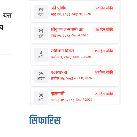
जनै पूर्णिमा
२० दिन बाँकी
१२
 । यस
-
भाद्र १२, २०८३
Aug 28, 2026
शुक्र
ाव
श्रीकृष्ण जन्माष्टमी व्रत
२७ दिन बाँकी
१९
-
भाद्र १९, २०८३
Sep 4, 2026
शुक्र
संविधान दिवस
१ महिना बाँकी
३
-
असोज ३, २०८३
Sep 19, 2026
शनि
घटस्थापना
२ महिना बाँकी
२५
-
असोज २५, २०८३
Oct 11, 2026
आइत
फूलपाती
२ महिना बाँकी
३१
-
असोज ३१ , २०८३
Oct 17, 2026
शनि
कार्तिक सङ्क्रान्ति
२ महिना बाँकी
१
सिफारिस
-
कार्तिक १, २०८३
Oct 18, 2026
आइत
महानवमी
२ महिना बाँकी