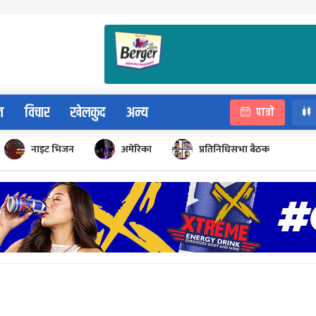
न
विचार
खेलकुद
अन्य
पात्रो
नाइट भिजन
अमेरिका
प्रतिनिधिसभा बैठक