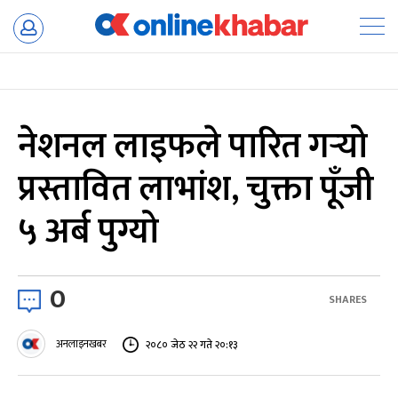
Skip
to
content
नेशनल लाइफले पारित गर्‍यो
प्रस्तावित लाभांश, चुक्ता पूँजी
५ अर्ब पुग्यो
0
SHARES
अनलाइनखबर
२०८० जेठ २२ गते २०:१३