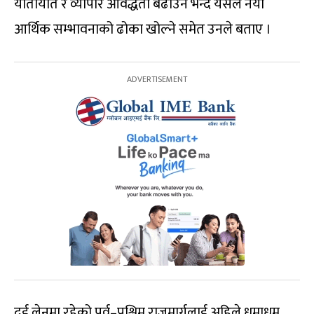
यातायात र व्यापार आवद्धता बढाउने भन्दै यसले नयाँ
आर्थिक सम्भावनाको ढोका खोल्ने समेत उनले बताए ।
दुई लेनमा रहेको पूर्व–पश्चिम राजमार्गलाई अहिले धमाधम