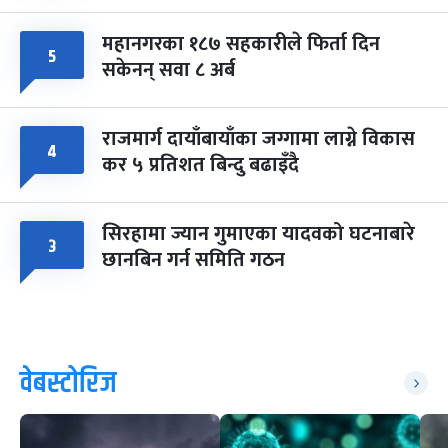
महानगरका १८७ सहकारीले फिर्ता दिन
५
सकेनन् सवा ८ अर्ब
राजमार्ग दायाँबायाँका जग्गामा लाग्ने विकास
४
कर ५ प्रतिशत बिन्दु बढाइँदै
सिरहामा ज्यान गुमाएका यादवको घटनाबारे
३
छानबिन गर्न समिति गठन
वेबस्टोरिज