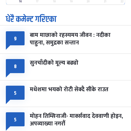
-
16
17
18
19
20
21
22
फाल्गुन २५, २०८३
Mar 9, 2027
मंगल
धेरै कमेन्ट गरिएका
पूर्णिमा व्रत
७ महिना बाँकी
७
-
चैत्र ७, २०८३
Mar 21, 2027
आइत
बाम माछाको रहस्यमय जीवन : नदीका
९
फागुपूर्णिमा
७ महिना बाँकी
८
पाहुना, समुद्रका सन्तान
-
चैत्र ८, २०८३
Mar 22, 2027
सोम
सुनचाँदीको मूल्य बढ्यो
८
मधेशमा भयको रोटी सेक्दै सीके राउत
५
मोहन तिम्सिनाजी- मार्क्सवाद देववाणी होइन,
५
अपव्याख्या नगरौं