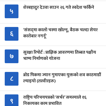
शेरबहादुर देउवा साउन २६ गते स्वदेश फर्किने
५
‘संसद्‍मा कालो चस्मा खोल्नू, बैठक चल्दा सेयर
६
कारोबार नगर्नू’
सुरक्षा रिपोर्ट : प्राज्ञिक आवरणमा तिब्बत पक्षीय
७
भाष्य निर्माणको योजना
ब्रोड पिकमा ज्यान गुमाएका युक्तको शव काठमाडौं
८
ल्याइयो (तस्वीरहरू)
राष्ट्रिय परिचयपत्रको ‘सर्भर’ समस्याले १६
९
निकायका काम प्रभावित