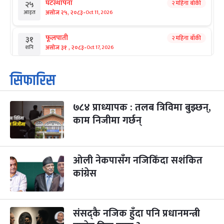
घटस्थापना
२ महिना बाँकी
२५
-
असोज २५, २०८३
Oct 11, 2026
आइत
फूलपाती
२ महिना बाँकी
३१
-
असोज ३१ , २०८३
Oct 17, 2026
शनि
कार्तिक सङ्क्रान्ति
२ महिना बाँकी
१
सिफारिस
-
कार्तिक १, २०८३
Oct 18, 2026
आइत
७८४ प्राध्यापक : तलब त्रिविमा बुझ्छन्,
महानवमी
२ महिना बाँकी
३
-
काम निजीमा गर्छन्
कार्तिक ३, २०८३
Oct 20, 2026
मंगल
विजयादशमी
२ महिना बाँकी
४
-
कार्तिक ४, २०८३
Oct 21, 2026
बुध
ओली नेकपासँग नजिकिँदा सशंकित
कांग्रेस
पापा‌ङ्कुशा एकादशी व्रत
२ महिना बाँकी
५
-
कार्तिक ५, २०८३
Oct 22, 2026
बिहि
संसद्कै नजिक हुँदा पनि प्रधानमन्त्री
कुकुर तिहार
३ महिना बाँकी
२२
-
कार्तिक २२, २०८३
Nov 8, 2026
आइत