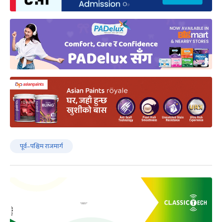
पूर्व–पश्चिम राजमार्ग