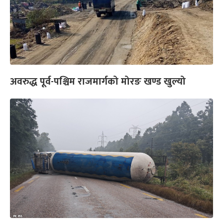
अवरुद्ध पूर्व-पश्चिम राजमार्गको मोरङ खण्ड खुल्यो