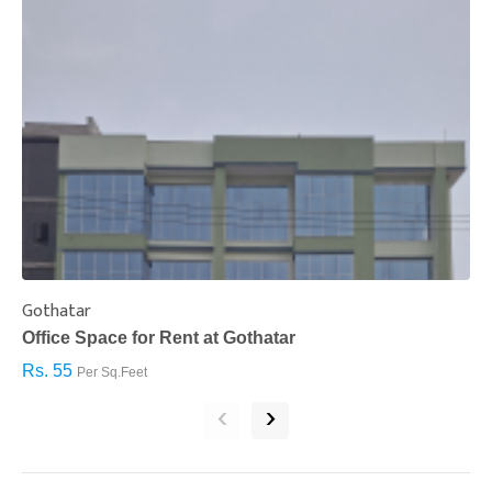
Gothatar
S
Office Space for Rent at Gothatar
H
Rs. 55
R
Per Sq.Feet
‹
›