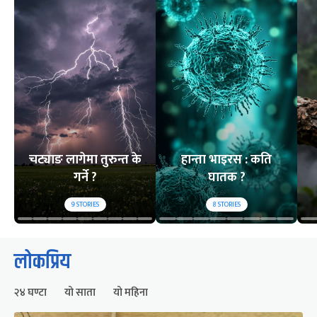
चट्याङ लागेमा तुरुन्त के
हान्ता भाइरस : कति
गर्ने ?
घातक ?
9
STORIES
8
STORIES
लोकप्रिय
२४ घण्टा
यो साता
यो महिना