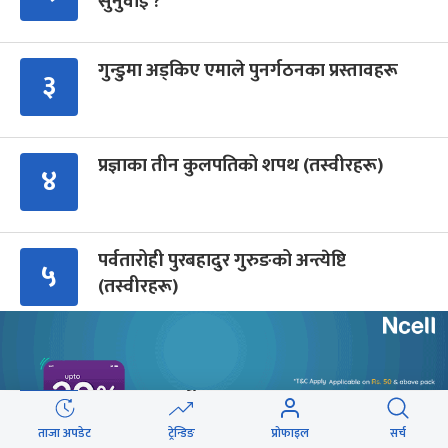
सुनुवाइ ?
गुन्डुमा अड्किए एमाले पुनर्गठनका प्रस्तावहरू
३
प्रज्ञाका तीन कुलपतिको शपथ (तस्वीरहरू)
४
पर्वतारोही पुरबहादुर गुरुङको अन्त्येष्टि
५
(तस्वीरहरू)
‘संसद्‍मा कालो चस्मा खोल्नू, बैठक चल्दा सेयर
६
कारोबार नगर्नू’
ताजा अपडेट
ट्रेन्डिङ
प्रोफाइल
सर्च