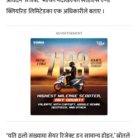
आवेदन ‘रिजेक्ट’ भएको नदेखिएको सीडीएस एण्ड
क्लियरिङ लिमिटेडका एक अधिकारीले बताए ।
‘यति ठूलो संख्यामा सेयर रिजेक्ट हुनु सामान्य होइन,’ स्रोतले