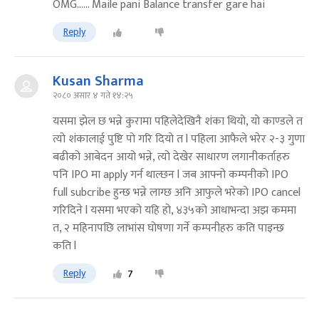
OMG...... Maile pani Balance transfer gare hai
Reply
Kusan Sharma
२०८० असार ४ गते १४:२५
यसमा झेल छ भन्ने कुरामा पहिलेदेखिनै शंका थियो, यो काण्डले त
त्यो शंकालाई पुष्टि पो गरि दियो त l पहिला आफैले भरेर २-३ गुणा
बढीको आबेदन आयो भन्ने, त्यो देखेर साधारण लगानीकर्ताहरु
पनि IPO मा apply गर्न थाल्छन l जब आफ्नो कम्पनीको IPO
full subcribe हुन्छ भन्ने लाग्छ अनि आफुले भरेको IPO cancel
गरिदिने l यसमा भएको यहि हो, ४३५को आधाभन्दा अझ कममा
त, २ महिनापछि लाभांस घोषणा गर्ने कम्पनीहरु कति पाइन्छ
कति l
Reply
7