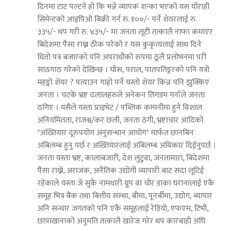
दिनमा टाट पल्टने हो कि भन्ने व्यापक शन्का भएको यस घोराही
सिमेन्टको आइपिओ बिक्री गर्न रु. १००/- पर्ने शेयरलाई रु.
३३५/- थप गरी रु. ४३५/- मा जनता लूटी तत्कालै नाफा कमाएर
बिदेशमा पैसा राख्न ठीक परेको र यस कुकृत्यलाई साथ दिने
धितो पत्र बजारको पनि अपराधीको रुपमा ठूलै प्रलोभनमा परी
साठगाठ गरेको देखिन्छ । घाँस, पराल, पातपतिङ्गरको पनि यत्रो
महङ्गो शेयर ? पत्याउन गाह्रो पर्ने यस्तो शेयर किन्न पनि झुक्किए
जनता । चटके भ्रष्ट दलालहरुले अनेकन तिगडम गर्नाले जनता
ठगिए । यसैले यस्ता प्राइभेट / पब्लिक कम्पनीमा हुने विशाल
अनियमितता, राजश्व/कर छली, जनता ठगी, भ्रष्टाचार आदिको
"अख्तियार दूरुपयोग अनुसन्धान आयोग" मार्फत छानबिन
अबिलम्ब हुनु पर्छ र अख्तियारलाई अबिलम्ब अधिकार दिईनुपर्छ ।
जनता यस्ता भ्रष्ट, कालाबजारी, देश लुटुवा, जनतामारा, बिदेशमा
पैसा राख्ने, अराजक, अनैतिक उद्योगी व्यापारी बाट सदा लूटिई
रहेकाले यस्ता जे सुकै नामधारी ग्रुप वा चोर डाका घरानालाई एकै
समूह भित्र बैंक तथा बित्तीय संस्था, बीमा, पूनर्बीमा, उद्योग, ब्यापार
अनि सन्चार जगतको पनि एकै समूहलाई रेडियो, एफएम, टिभी,
छापाखानाको अनुमति तत्कालै खारेज गरेर थप कारबाही अघि