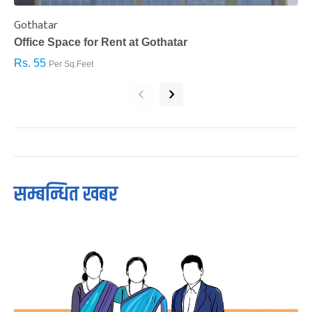
Gothatar
S
Office Space for Rent at Gothatar
H
Rs. 55
R
Per Sq.Feet
‹
›
सम्बन्धित खबर