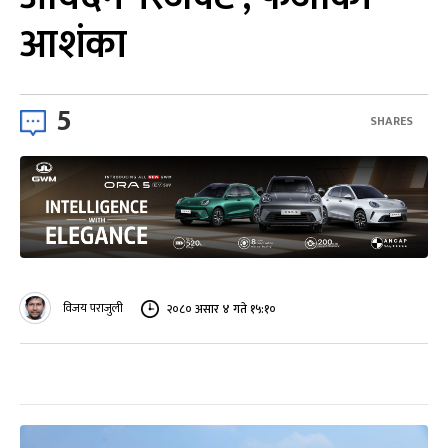
आशंका
5
SHARES
विजय पराजुली
२०८० असार ४ गते १५:१०