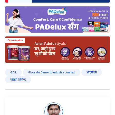
GCIL
Ghorahi Cement Industry Limited
आईपीओ
घोराही सिमेन्ट