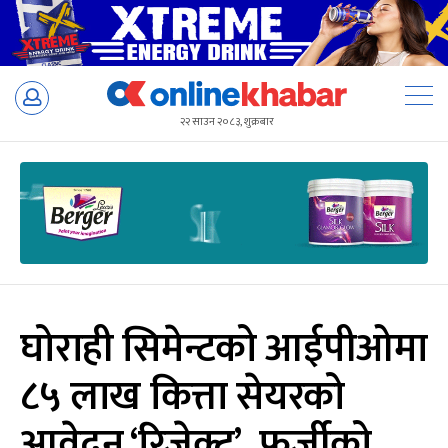
Skip
to
२२ साउन २०८३, शुक्रबार
content
घोराही सिमेन्टको आईपीओमा
८५ लाख कित्ता सेयरको
आवेदन ‘रिजेक्ट’, फर्जीको