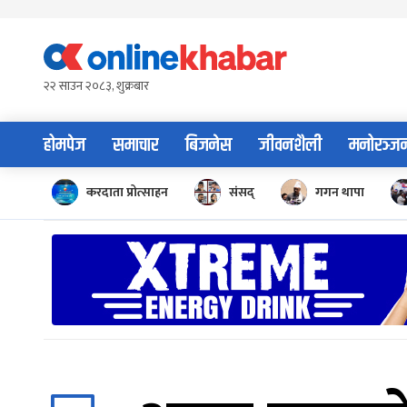
Skip
to
content
२२ साउन २०८३, शुक्रबार
होमपेज
समाचार
बिजनेस
जीवनशैली
मनोरञ्ज
करदाता प्रोत्साहन
संसद्
गगन थापा