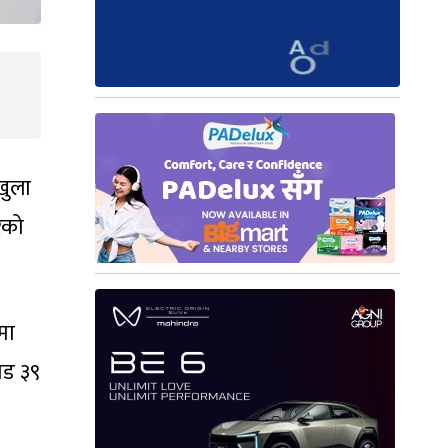
खुला
ेको
मा
ोड ३९