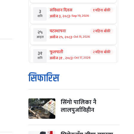
संविधान दिवस
१ महिना बाँकी
३
-
असोज ३, २०८३
Sep 19, 2026
शनि
घटस्थापना
२ महिना बाँकी
२५
-
असोज २५, २०८३
Oct 11, 2026
आइत
फूलपाती
२ महिना बाँकी
३१
-
असोज ३१ , २०८३
Oct 17, 2026
शनि
कार्तिक सङ्क्रान्ति
२ महिना बाँकी
१
सिफारिस
-
कार्तिक १, २०८३
Oct 18, 2026
आइत
महानवमी
२ महिना बाँकी
३
-
कार्तिक ३, २०८३
Oct 20, 2026
मंगल
सिंगो पालिका नै
लालपुर्जाविहीन
विजयादशमी
२ महिना बाँकी
४
-
कार्तिक ४, २०८३
Oct 21, 2026
बुध