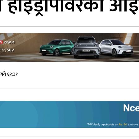
‍गे हाइड्रोपावरको 
गते १२:३१