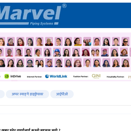
अप्पर स्याङ्‍गे हाइड्रोपावर
आईपीओ
ो खबर पढेर तपाईलाई कस्तो महसुस भयो ?