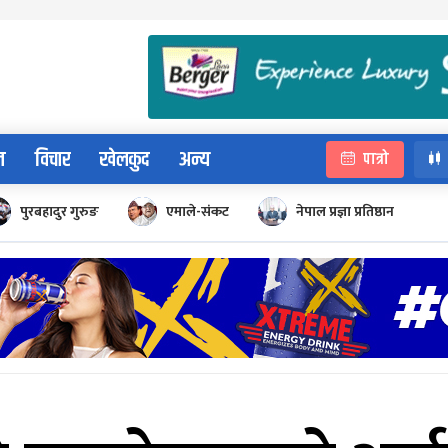
न
विचार
खेलकुद
अन्य
पात्रो
पुरबहादुर गुरुङ
एमाले-संकट
नेपाल प्रज्ञा प्रतिष्ठान