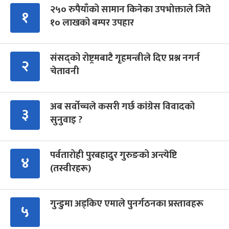
२५० रुपैयाँको सामान किनेका उपभोक्ताले जिते
१
१० लाखको बम्पर उपहार
संसद्को रोष्ट्रमबाटै गृहमन्त्रीले दिए प्रश्न नगर्न
२
चेतावनी
अब सर्वोच्चले कसरी गर्छ कांग्रेस विवादको
३
सुनुवाइ ?
पर्वतारोही पुरबहादुर गुरुङको अन्त्येष्टि
४
(तस्वीरहरू)
गुन्डुमा अड्किए एमाले पुनर्गठनका प्रस्तावहरू
५