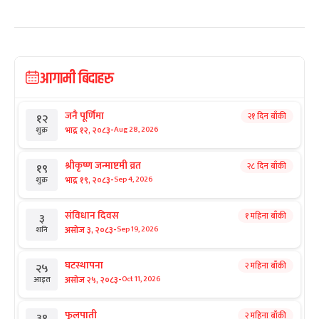
आगामी बिदाहरु
जनै पूर्णिमा
२१ दिन बाँकी
१२
-
भाद्र १२, २०८३
Aug 28, 2026
शुक्र
श्रीकृष्ण जन्माष्टमी व्रत
२८ दिन बाँकी
१९
-
भाद्र १९, २०८३
Sep 4, 2026
शुक्र
संविधान दिवस
१ महिना बाँकी
३
-
असोज ३, २०८३
Sep 19, 2026
शनि
घटस्थापना
२ महिना बाँकी
२५
-
असोज २५, २०८३
Oct 11, 2026
आइत
फूलपाती
२ महिना बाँकी
३१