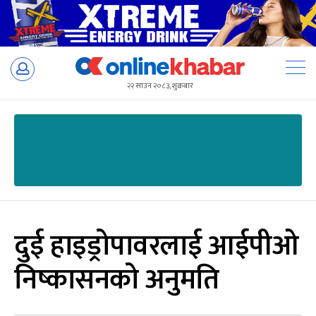
Skip
to
२२ साउन २०८३, शुक्रबार
content
दुई हाइड्रोपावरलाई आईपीओ
निष्कासनको अनुमति