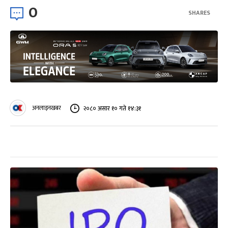
0
SHARES
अनलाइनखबर
२०८० असार १० गते १४:३१