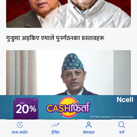
गुन्डुमा अड्किए एमाले पुनर्गठनका प्रस्तावहरू
‘संसद्‍मा कालो चस्मा खोल्नू, बैठक चल्दा सेयर कारोबार
ताजा अपडेट
ट्रेन्डिङ
प्रोफाइल
सर्च