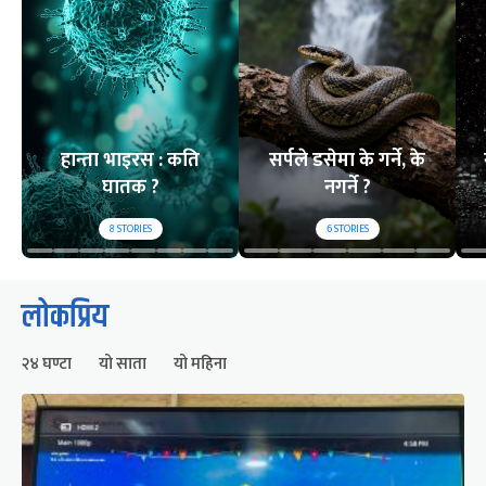
हान्ता भाइरस : कति
सर्पले डसेमा के गर्ने, के
घातक ?
नगर्ने ?
8
STORIES
6
STORIES
लोकप्रिय
२४ घण्टा
यो साता
यो महिना