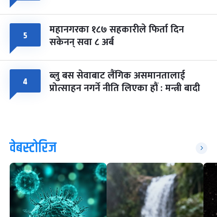
महानगरका १८७ सहकारीले फिर्ता दिन
५
सकेनन् सवा ८ अर्ब
ब्लु बस सेवाबाट लैंगिक असमानतालाई
४
प्रोत्साहन नगर्ने नीति लिएका हौं : मन्त्री बादी
वेबस्टोरिज