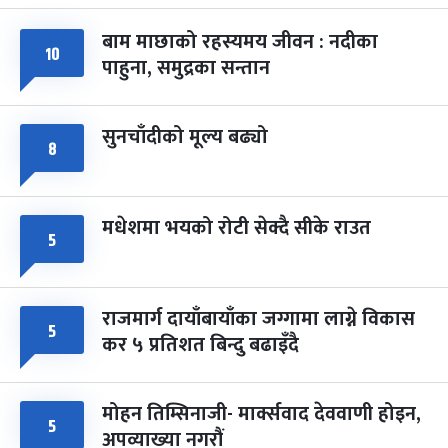
-
चैत्र ७, २०८३
Mar 21, 2027
आइत
बाम माछाको रहस्यमय जीवन : नदीका
फागुपूर्णिमा
१०
७ महिना बाँकी
८
पाहुना, समुद्रका सन्तान
-
चैत्र ८, २०८३
Mar 22, 2027
सोम
सुनचाँदीको मूल्य बढ्यो
८
मधेशमा भयको रोटी सेक्दै सीके राउत
५
राजमार्ग दायाँबायाँका जग्गामा लाग्ने विकास
५
कर ५ प्रतिशत बिन्दु बढाइँदै
मोहन तिम्सिनाजी- मार्क्सवाद देववाणी होइन,
५
अपव्याख्या नगरौं