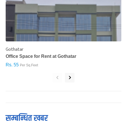
Gothatar
S
Office Space for Rent at Gothatar
H
Rs. 55
R
Per Sq.Feet
‹
›
सम्बन्धित खबर