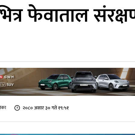
त्र फेवाताल संरक
िका
२०८० असार ३० गते १९:५१