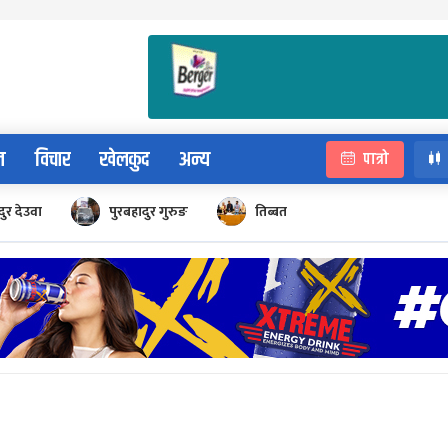
न
विचार
खेलकुद
अन्य
पात्रो
ुर देउवा
पुरबहादुर गुरुङ
तिब्बत