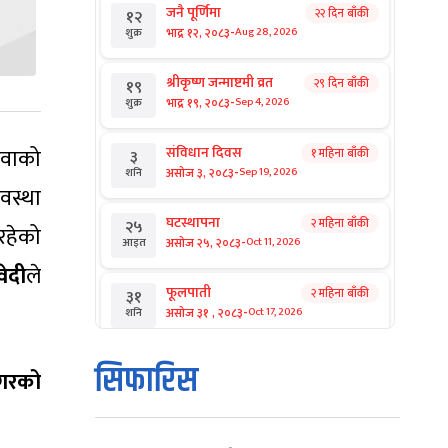
जनै पूर्णिमा
२२ दिन बाँकी
१२
-
भाद्र १२, २०८३
Aug 28, 2026
शुक्र
श्रीकृष्ण जन्माष्टमी व्रत
२९ दिन बाँकी
१९
-
भाद्र १९, २०८३
Sep 4, 2026
शुक्र
ेवाको
संविधान दिवस
१ महिना बाँकी
३
-
असोज ३, २०८३
Sep 19, 2026
शनि
वस्था
घटस्थापना
२ महिना बाँकी
२५
रहेको
-
असोज २५, २०८३
Oct 11, 2026
आइत
वेदी
ले
फूलपाती
२ महिना बाँकी
३१
-
असोज ३१ , २०८३
Oct 17, 2026
शनि
कार्तिक सङ्क्रान्ति
२ महिना बाँकी
१
सिफारिस
नगरको
-
कार्तिक १, २०८३
Oct 18, 2026
आइत
महानवमी
२ महिना बाँकी
३