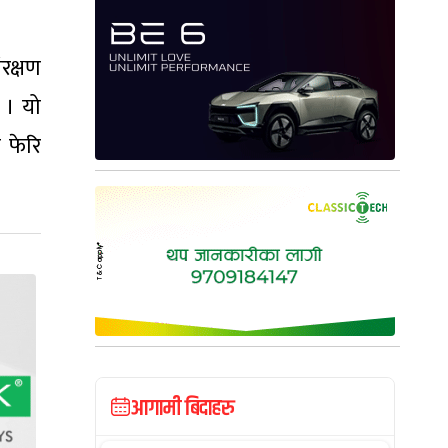
ंरक्षण
 । यो
 फेरि
आगामी बिदाहरु