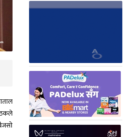
वाताल
ैठकले
बैजसो