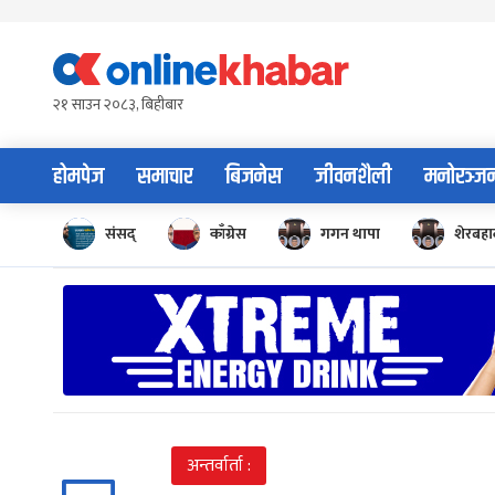
Skip
to
content
२१ साउन २०८३, बिहीबार
होमपेज
समाचार
बिजनेस
जीवनशैली
मनोरञ्ज
संसद्
काँग्रेस
गगन थापा
शेरबहाद
अन्तर्वार्ता :