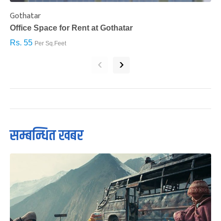
Gothatar
S
Office Space for Rent at Gothatar
H
Rs. 55
R
Per Sq.Feet
‹
›
सम्बन्धित खबर