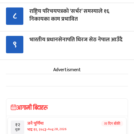
राष्ट्रिय परिचयपत्रको ‘सर्भर’ समस्याले १६
८
निकायका काम प्रभावित
भारतीय प्रधानसेनापति धिरज सेठ नेपाल आउँदै
९
Advertisment
आगामी बिदाहरु
जनै पूर्णिमा
२२ दिन बाँकी
१२
-
भाद्र १२, २०८३
Aug 28, 2026
शुक्र