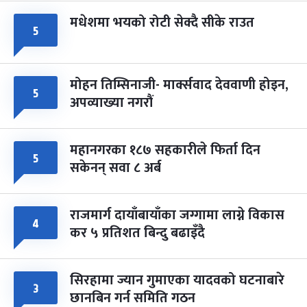
मधेशमा भयको रोटी सेक्दै सीके राउत
५
मोहन तिम्सिनाजी- मार्क्सवाद देववाणी होइन,
५
अपव्याख्या नगरौं
महानगरका १८७ सहकारीले फिर्ता दिन
५
सकेनन् सवा ८ अर्ब
राजमार्ग दायाँबायाँका जग्गामा लाग्ने विकास
४
कर ५ प्रतिशत बिन्दु बढाइँदै
सिरहामा ज्यान गुमाएका यादवको घटनाबारे
३
छानबिन गर्न समिति गठन