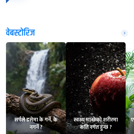
वेबस्टोरिज
सर्पले डसेमा के गर्ने, के
स्वस्थ मान्छेको शरीरमा
ए
नगर्ने ?
कति रगत हुन्छ ?