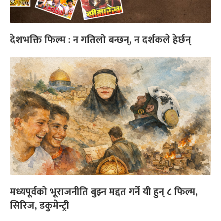
देशभक्ति फिल्म : न गतिलो बन्छन्, न दर्शकले हेर्छन्
मध्यपूर्वको भूराजनीति बुझ्न मद्दत गर्ने यी हुन् ८ फिल्म,
सिरिज, डकुमेन्ट्री