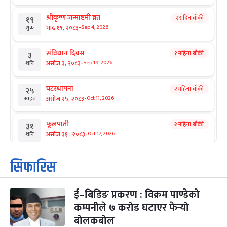
श्रीकृष्ण जन्माष्टमी व्रत
२९ दिन बाँकी
१९
-
भाद्र १९, २०८३
Sep 4, 2026
शुक्र
संविधान दिवस
१ महिना बाँकी
३
-
असोज ३, २०८३
Sep 19, 2026
शनि
घटस्थापना
२ महिना बाँकी
२५
-
असोज २५, २०८३
Oct 11, 2026
आइत
फूलपाती
२ महिना बाँकी
३१
-
असोज ३१ , २०८३
Oct 17, 2026
शनि
कार्तिक सङ्क्रान्ति
२ महिना बाँकी
१
सिफारिस
-
कार्तिक १, २०८३
Oct 18, 2026
आइत
ई–बिडिङ प्रकरण : विक्रम पाण्डेको
महानवमी
२ महिना बाँकी
३
-
कम्पनीले ७ करोड घटाएर फेर्‍यो
कार्तिक ३, २०८३
Oct 20, 2026
मंगल
बोलकबोल