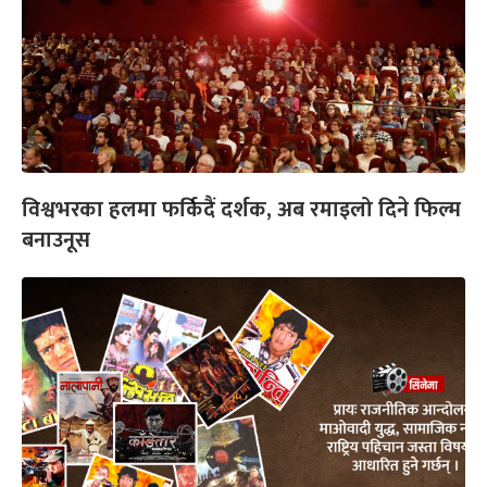
विश्वभरका हलमा फर्किदैं दर्शक, अब रमाइलो दिने फिल्म
बनाउनूस