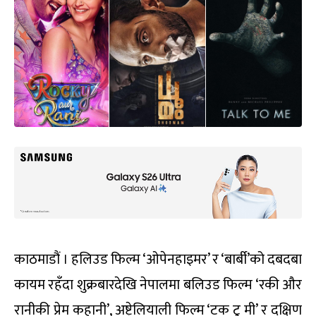
काठमाडौं । हलिउड फिल्म ‘ओपेनहाइमर’ र ‘बार्बी’को दबदबा
कायम रहँदा शुक्रबारदेखि नेपालमा बलिउड फिल्म ‘रकी और
रानीकी प्रेम कहानी’, अष्ट्रेलियाली फिल्म ‘टक टु मी’ र दक्षिण