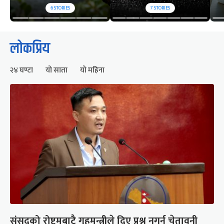
6
STORIES
7
STORIES
लोकप्रिय
२४ घण्टा
यो साता
यो महिना
संसद्को रोष्ट्रमबाटै गृहमन्त्रीले दिए प्रश्न नगर्न चेतावनी