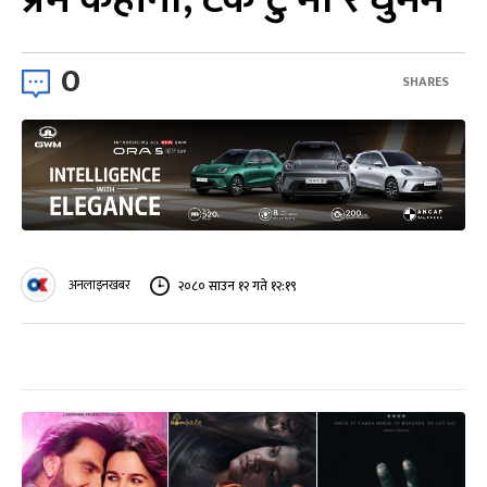
0
SHARES
अनलाइनखबर
२०८० साउन १२ गते १२:१९