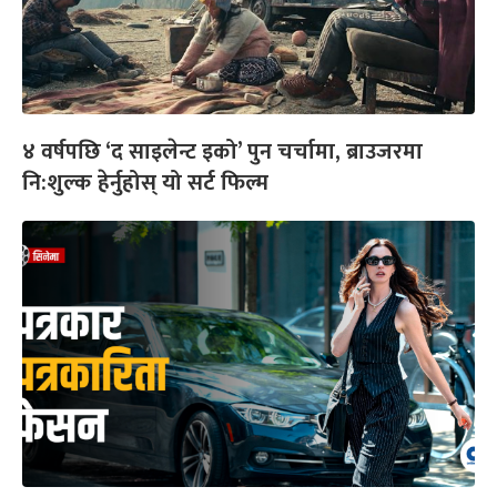
४ वर्षपछि ‘द साइलेन्ट इको’ पुन चर्चामा, ब्राउजरमा
नि:शुल्क हेर्नुहोस् यो सर्ट फिल्म