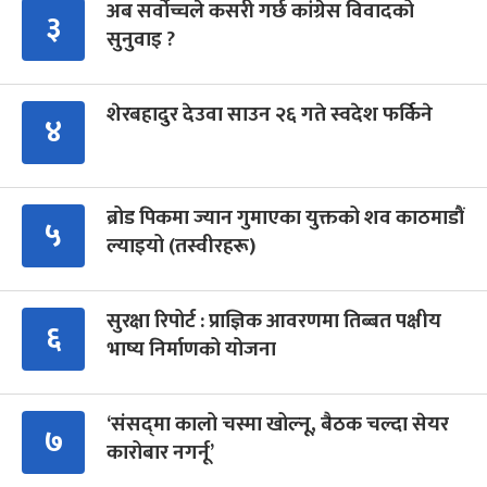
अब सर्वोच्चले कसरी गर्छ कांग्रेस विवादको
३
सुनुवाइ ?
शेरबहादुर देउवा साउन २६ गते स्वदेश फर्किने
४
ब्रोड पिकमा ज्यान गुमाएका युक्तको शव काठमाडौं
५
ल्याइयो (तस्वीरहरू)
सुरक्षा रिपोर्ट : प्राज्ञिक आवरणमा तिब्बत पक्षीय
६
भाष्य निर्माणको योजना
‘संसद्‍मा कालो चस्मा खोल्नू, बैठक चल्दा सेयर
७
कारोबार नगर्नू’