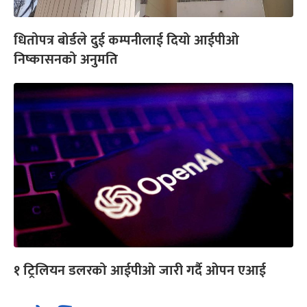
धितोपत्र बोर्डले दुई कम्पनीलाई दियो आईपीओ
निष्कासनको अनुमति
१ ट्रिलियन डलरको आईपीओ जारी गर्दै ओपन एआई