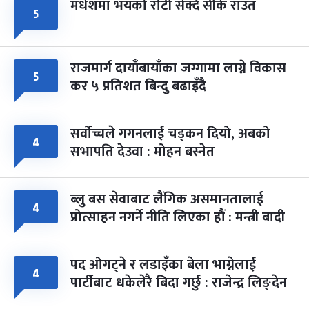
मधेशमा भयको रोटी सेक्दै सीके राउत
५
राजमार्ग दायाँबायाँका जग्गामा लाग्ने विकास
५
कर ५ प्रतिशत बिन्दु बढाइँदै
सर्वोच्चले गगनलाई चड्कन दियो, अबको
४
सभापति देउवा : मोहन बस्नेत
ब्लु बस सेवाबाट लैंगिक असमानतालाई
४
प्रोत्साहन नगर्ने नीति लिएका हौं : मन्त्री बादी
पद ओगट्ने र लडाइँका बेला भाग्नेलाई
४
पार्टीबाट धकेलेरै बिदा गर्छु : राजेन्द्र लिङ्देन