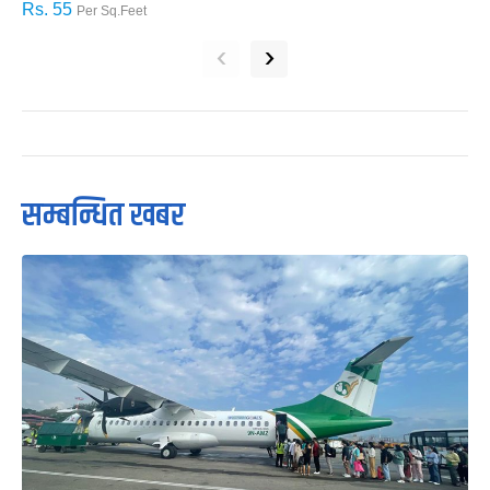
Rs. 55
R
Per Sq.Feet
‹
›
सम्बन्धित खबर