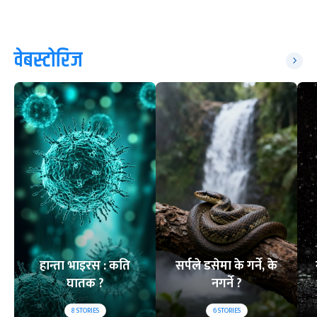
वेबस्टोरिज
हान्ता भाइरस : कति
सर्पले डसेमा के गर्ने, के
घातक ?
नगर्ने ?
8
STORIES
6
STORIES