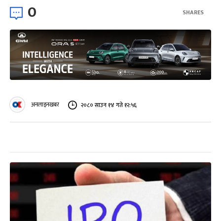
0
SHARES
अनलाइनखबर
२०८० साउन १४ गते १२:५६