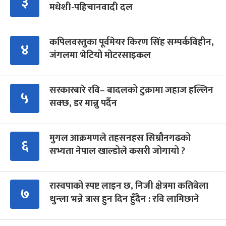
३
मधेशी-पहिचानवादी दल
कपिलवस्तुका पूर्वमेयर किरण सिंह सम्पर्कविहीन,
४
जंगलमा भेटियो मोटरसाइकल
सरकारबारे रवि– बादलको टुक्रामा जहाज हल्लिन
५
सक्छ, डर मान्नु पर्दैन
मुगल आक्रमणले तहसनहस सिम्रौनगढको
६
सभ्यता नेपाल खाल्डोले कसरी जोगायो ?
रास्वपाको स्पष्ट लाइन छ, निजी क्षेत्रमा कतिबेला
७
थुन्ला भन्ने त्रास हुन दिन हुँदैन : रवि लामिछाने