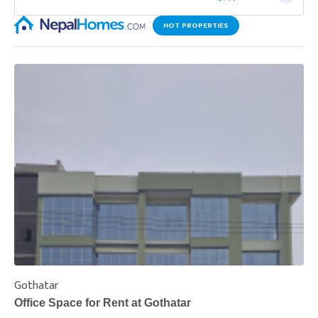
HOT PROPERTIES
Gothatar
S
Office Space for Rent at Gothatar
H