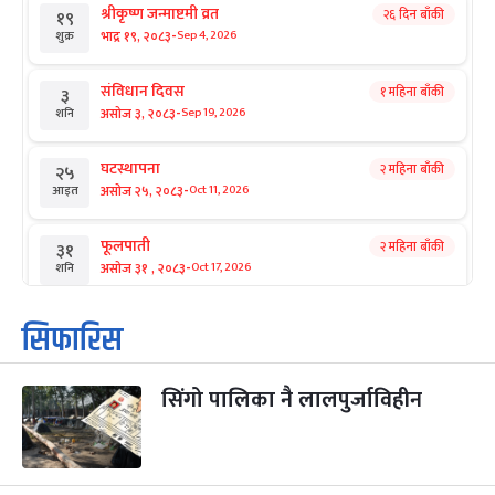
श्रीकृष्ण जन्माष्टमी व्रत
२६ दिन बाँकी
१९
-
भाद्र १९, २०८३
Sep 4, 2026
शुक्र
संविधान दिवस
१ महिना बाँकी
३
-
असोज ३, २०८३
Sep 19, 2026
शनि
घटस्थापना
२ महिना बाँकी
२५
-
असोज २५, २०८३
Oct 11, 2026
आइत
फूलपाती
२ महिना बाँकी
३१
-
असोज ३१ , २०८३
Oct 17, 2026
शनि
कार्तिक सङ्क्रान्ति
२ महिना बाँकी
१
सिफारिस
-
कार्तिक १, २०८३
Oct 18, 2026
आइत
सिंगो पालिका नै लालपुर्जाविहीन
महानवमी
२ महिना बाँकी
३
-
कार्तिक ३, २०८३
Oct 20, 2026
मंगल
विजयादशमी
२ महिना बाँकी
४