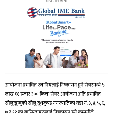
आयोजना प्रभावित स्थानियलाई निष्कासन हुने सेयरमध्ये ५
लाख ६१ हजार ३०० कित्ता सेयर आयोजना अति प्रभावित
सोलुखुम्बुको सोलु दूधकुण्ड नगरपालिका वडा नं. ३, ४, ५, ६,
७ र ११ का बासिन्दाहरुलाई निष्कासन हुने कम्पनीले