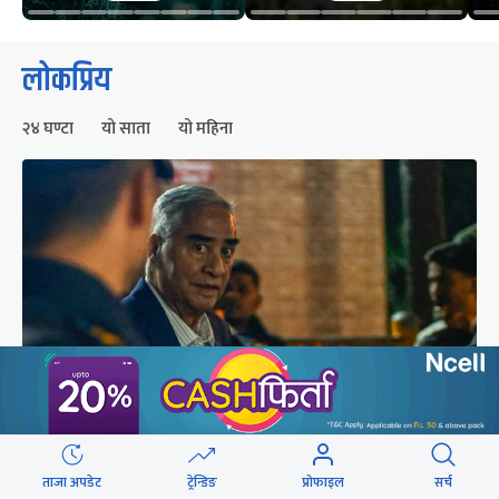
लोकप्रिय
२४ घण्टा
यो साता
यो महिना
शेरबहादुर देउवा स्वदेश फर्किने समय परिवर्तन
ताजा अपडेट
ट्रेन्डिङ
प्रोफाइल
सर्च