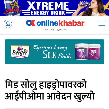
Skip
to
२४ साउन २०८३, आइतबार
content
मिड सोलु हाइड्रोपावरको
आईपीओमा आवेदन खुल्यो