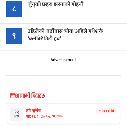
जुँगुको छहरा झरनाको मोहनी
८
उहिलेको ‘बर्दीबास चोक’ अहिले मधेशकै
९
‘कनेक्टिभिटी हब’
Advertisment
आगामी बिदाहरु
जनै पूर्णिमा
१९ दिन बाँकी
१२
-
भाद्र १२, २०८३
Aug 28, 2026
शुक्र