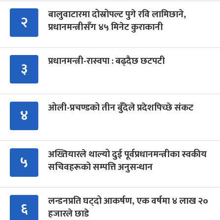
बालुवाटारमा दोस्रोपल्ट पुगे रवि लामिछाने,
२
प्रधानमन्त्रीसँग ४५ मिनेट कुराकानी
प्रधानमन्त्री-रास्वपा : बढ्दैछ छटपटी
३
ओली-प्रचण्डको तीन बुँदेले प्रदेशपिच्छे संकट
४
अख्तियारले थाल्यो दुई पूर्वप्रधानमन्त्रीका स्वकीय
५
सचिवहरूको सम्पत्ति अनुसन्धान
लन्डनप्रति घट्दो आकर्षण, एक वर्षमा ४ लाख २०
६
हजारले छाडे