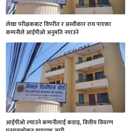
लेखा परीक्षकबाट विपरीत र अस्वीकार राय पाएका
कम्पनीले आईपीओ अनुमति नपाउने
आईपीओ ल्याउने कम्पनीलाई कडाइ, वित्तीय विवरण
पुनरावलोकन मापदण्ड जारी