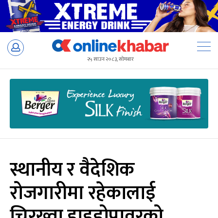
Skip
to
२५ साउन २०८३, सोमबार
content
स्थानीय र वैदेशिक
रोजगारीमा रहेकालाई
चिरख्वा हाइड्रोपावरको