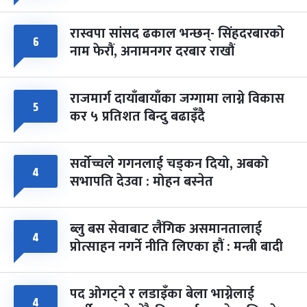
रास्वपा सांसद ढकाल भन्छन्- सिंहदरबारको
६
नाम फेरौं, अनामनगर दरबार राखौं
राजमार्ग दायाँबायाँका जग्गामा लाग्ने विकास
५
कर ५ प्रतिशत बिन्दु बढाइँदै
सर्वोच्चले गगनलाई चड्कन दियो, अबको
४
सभापति देउवा : मोहन बस्नेत
ब्लु बस सेवाबाट लैंगिक असमानतालाई
४
प्रोत्साहन नगर्ने नीति लिएका हौं : मन्त्री बादी
पद ओगट्ने र लडाइँका बेला भाग्नेलाई
४