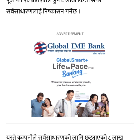
पूँजीको २० प्रतिशतले हुने ८ लाख कित्ता सेयर
सर्वसाधारणलाई निष्कासन गर्नेछ ।
यस्तै कम्पनीले सर्वसाधारणको लागि छुट्याएको ८ लाख