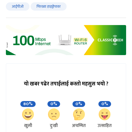
आईपीओ
चिरख्वा हाइड्रोपावर
यो खबर पढेर तपाईलाई कस्तो महसुस भयो ?
80%
0%
0%
0%
खुसी
दुःखी
अचम्मित
उत्साहित