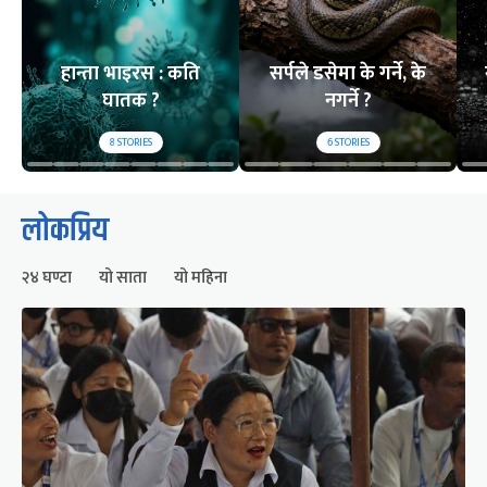
हान्ता भाइरस : कति
सर्पले डसेमा के गर्ने, के
घातक ?
नगर्ने ?
8
STORIES
6
STORIES
लोकप्रिय
२४ घण्टा
यो साता
यो महिना