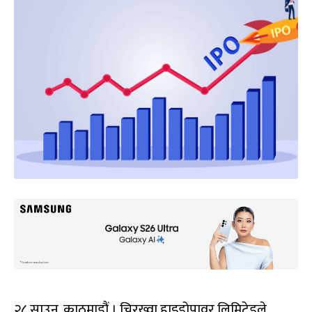
२८ साउन, काठमाडौं । चिरख्वा हाइड्रोपावर लिमिटेडले