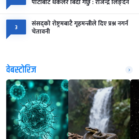
पार्टीबाट धकेलेरै बिदा गर्छु : राजेन्द्र लिङ्देन
संसद्को रोष्ट्रमबाटै गृहमन्त्रीले दिए प्रश्न नगर्न
३
चेतावनी
वेबस्टोरिज