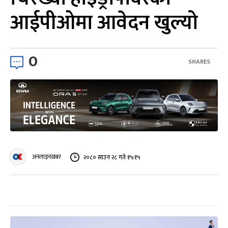
आईपीओमा आवेदन खुल्यो
0
SHARES
अनलाइनखबर
२०८० साउन २८ गते १५:१५