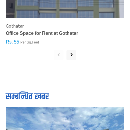
Gothatar
S
Office Space for Rent at Gothatar
H
Rs. 55
R
Per Sq.Feet
‹
›
सम्बन्धित खबर