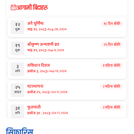
आगामी बिदाहरु
जनै पूर्णिमा
१८ दिन बाँकी
१२
-
भाद्र १२, २०८३
Aug 28, 2026
शुक्र
श्रीकृष्ण जन्माष्टमी व्रत
२५ दिन बाँकी
१९
-
भाद्र १९, २०८३
Sep 4, 2026
शुक्र
संविधान दिवस
१ महिना बाँकी
३
-
असोज ३, २०८३
Sep 19, 2026
शनि
घटस्थापना
२ महिना बाँकी
२५
-
असोज २५, २०८३
Oct 11, 2026
आइत
फूलपाती
२ महिना बाँकी
३१
-
असोज ३१ , २०८३
Oct 17, 2026
शनि
कार्तिक सङ्क्रान्ति
२ महिना बाँकी
१
सिफारिस
Oct 18, 2026