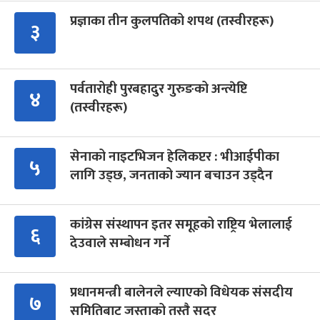
प्रज्ञाका तीन कुलपतिको शपथ (तस्वीरहरू)
३
पर्वतारोही पुरबहादुर गुरुङको अन्त्येष्टि
४
(तस्वीरहरू)
सेनाको नाइटभिजन हेलिकप्टर : भीआईपीका
५
लागि उड्छ, जनताको ज्यान बचाउन उड्दैन
कांग्रेस संस्थापन इतर समूहको राष्ट्रिय भेलालाई
६
देउवाले सम्बोधन गर्ने
प्रधानमन्त्री बालेनले ल्याएको विधेयक संसदीय
७
समितिबाट जस्ताको तस्तै सदर