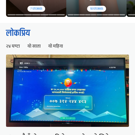
7
STORIES
10
STORIES
लोकप्रिय
२४ घण्टा
यो साता
यो महिना