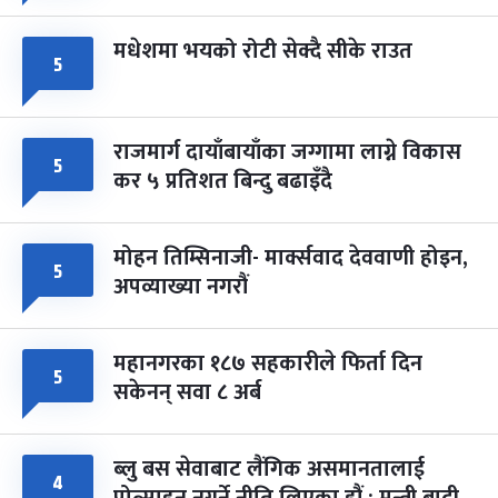
मधेशमा भयको रोटी सेक्दै सीके राउत
५
राजमार्ग दायाँबायाँका जग्गामा लाग्ने विकास
५
कर ५ प्रतिशत बिन्दु बढाइँदै
मोहन तिम्सिनाजी- मार्क्सवाद देववाणी होइन,
५
अपव्याख्या नगरौं
महानगरका १८७ सहकारीले फिर्ता दिन
५
सकेनन् सवा ८ अर्ब
ब्लु बस सेवाबाट लैंगिक असमानतालाई
४