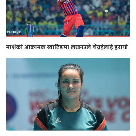
मार्शको आक्रामक ब्याटिङमा लखनउले चेन्नईलाई हरायो