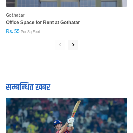
Gothatar
S
Office Space for Rent at Gothatar
H
Rs. 55
R
Per Sq.Feet
‹
›
सम्बन्धित खबर