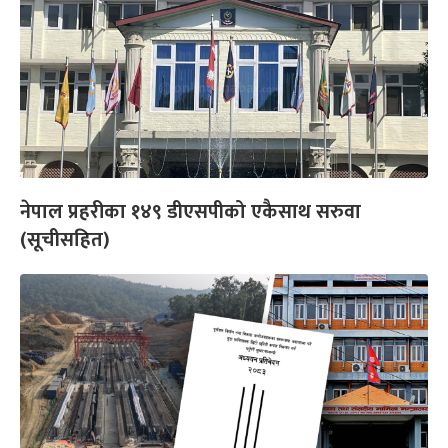
नेपाल प्रहरीका १४९ डीएसपीको एकैसाथ सरुवा
(सूचीसहित)