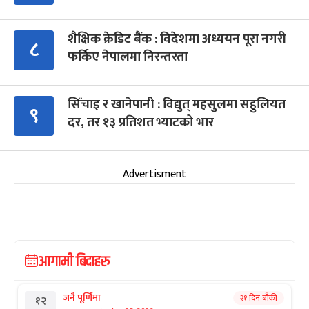
शैक्षिक क्रेडिट बैंक : विदेशमा अध्ययन पूरा नगरी
८
फर्किए नेपालमा निरन्तरता
सिँचाइ र खानेपानी : विद्युत् महसुलमा सहुलियत
९
दर, तर १३ प्रतिशत भ्याटको भार
Advertisment
आगामी बिदाहरु
जनै पूर्णिमा
२१ दिन बाँकी
१२