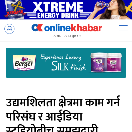
Skip
to
२२ साउन २०८३, शुक्रबार
content
उद्यमशिलता क्षेत्रमा काम गर्न
परिसंघ र आईडिया
स्टुडियोबीच समझदारी