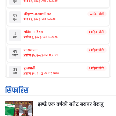
-
भाद्र १२, २०८३
Aug 28, 2026
शुक्र
श्रीकृष्ण जन्माष्टमी व्रत
२८ दिन बाँकी
१९
-
भाद्र १९, २०८३
Sep 4, 2026
शुक्र
संविधान दिवस
१ महिना बाँकी
३
-
असोज ३, २०८३
Sep 19, 2026
शनि
घटस्थापना
२ महिना बाँकी
२५
-
असोज २५, २०८३
Oct 11, 2026
आइत
फूलपाती
२ महिना बाँकी
३१
-
असोज ३१ , २०८३
Oct 17, 2026
शनि
कार्तिक सङ्क्रान्ति
२ महिना बाँकी
१
सिफारिस
-
कार्तिक १, २०८३
Oct 18, 2026
आइत
झण्डै एक वर्षको बजेट बराबर बेरुजु
महानवमी
२ महिना बाँकी
३
-
कार्तिक ३, २०८३
Oct 20, 2026
मंगल