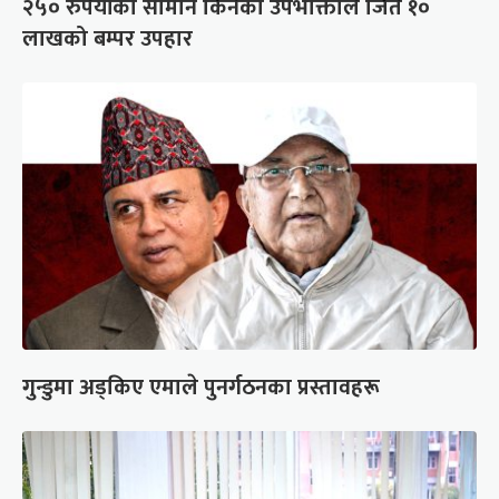
२५० रुपैयाँको सामान किनेका उपभोक्ताले जिते १०
लाखको बम्पर उपहार
गुन्डुमा अड्किए एमाले पुनर्गठनका प्रस्तावहरू