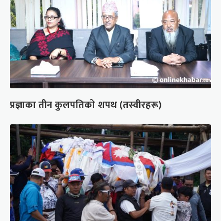
प्रज्ञाका तीन कुलपतिको शपथ (तस्वीरहरू)