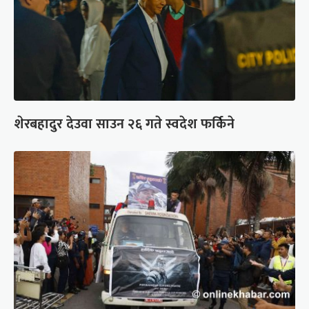
शेरबहादुर देउवा साउन २६ गते स्वदेश फर्किने