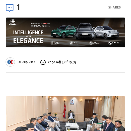
1
SHARES
अनलाइनखबर
२०८० भदौ ६ गते १२:३१