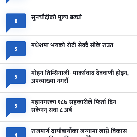
सुनचाँदीको मूल्य बढ्यो
८
मधेशमा भयको रोटी सेक्दै सीके राउत
५
मोहन तिम्सिनाजी- मार्क्सवाद देववाणी होइन,
५
अपव्याख्या नगरौं
महानगरका १८७ सहकारीले फिर्ता दिन
५
सकेनन् सवा ८ अर्ब
राजमार्ग दायाँबायाँका जग्गामा लाग्ने विकास
४