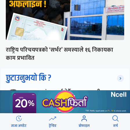
राष्ट्रिय परिचयपत्रको ‘सर्भर’ समस्याले १६ निकायका
काम प्रभावित
छुटाउनुभयो कि ?
संसद्लाई टेर्दैनन् प्रधानमन्त्री, लाचार
छन् सभामुख
‘अस्थायी प्रकृतिको अध्यादेशले ऐनको
ताजा अपडेट
ट्रेन्डिङ
प्रोफाइल
सर्च