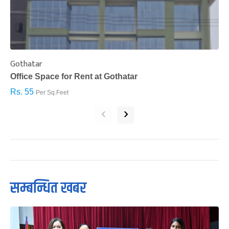
Gothatar
S
Office Space for Rent at Gothatar
H
Rs. 55
R
Per Sq.Feet
‹
›
सम्बन्धित खबर