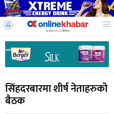
Skip
to
२१ साउन २०८३, बिहीबार
content
सिंहदरबारमा शीर्ष नेताहरुको
बैठक