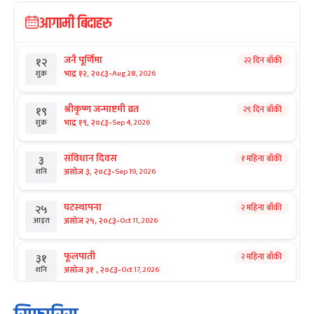
आगामी बिदाहरु
जनै पूर्णिमा
२२ दिन बाँकी
१२
-
भाद्र १२, २०८३
Aug 28, 2026
शुक्र
श्रीकृष्ण जन्माष्टमी व्रत
२९ दिन बाँकी
१९
-
भाद्र १९, २०८३
Sep 4, 2026
शुक्र
संविधान दिवस
१ महिना बाँकी
३
-
असोज ३, २०८३
Sep 19, 2026
शनि
घटस्थापना
२ महिना बाँकी
२५
-
असोज २५, २०८३
Oct 11, 2026
आइत
फूलपाती
२ महिना बाँकी
३१
-
असोज ३१ , २०८३
Oct 17, 2026
शनि
कार्तिक सङ्क्रान्ति
२ महिना बाँकी
१