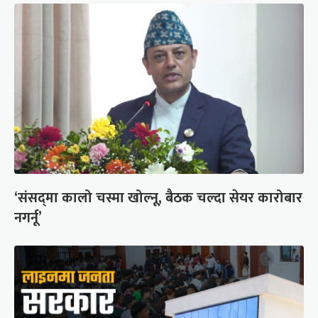
‘संसद्‍मा कालो चस्मा खोल्नू, बैठक चल्दा सेयर कारोबार
नगर्नू’