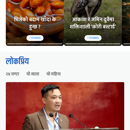
भिजेको बदाम खाँदा के
आकाश र जमिन दुवैमा
हुन्छ ?
शक्तिशाली ‘कोरी बस्टार्ड’
7
STORIES
7
STORIES
लोकप्रिय
२४ घण्टा
यो साता
यो महिना