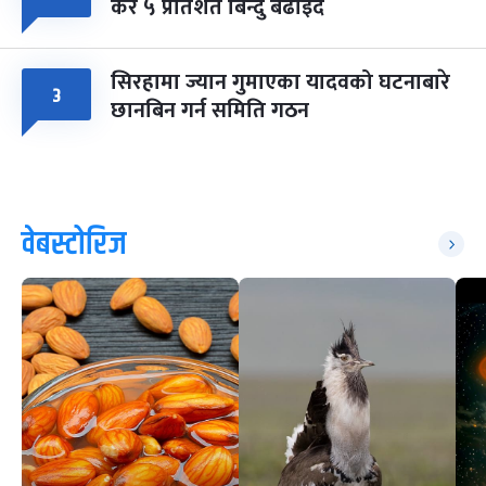
कर ५ प्रतिशत बिन्दु बढाइँदै
सिरहामा ज्यान गुमाएका यादवको घटनाबारे
३
छानबिन गर्न समिति गठन
वेबस्टोरिज