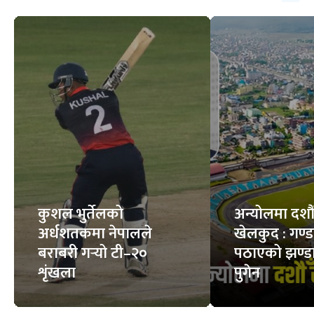
कुशल भुर्तेलको
अन्योलमा दशौँ र
अर्धशतकमा नेपालले
खेलकुद : गण्
बराबरी गर्‍यो टी–२०
पठाएको झण्डा
शृंखला
पुगेन