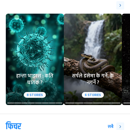
हान्ता भाइरस : कति
सर्पले डसेमा के गर्ने, के
घातक ?
नगर्ने ?
8
STORIES
6
STORIES
फिचर
सबै