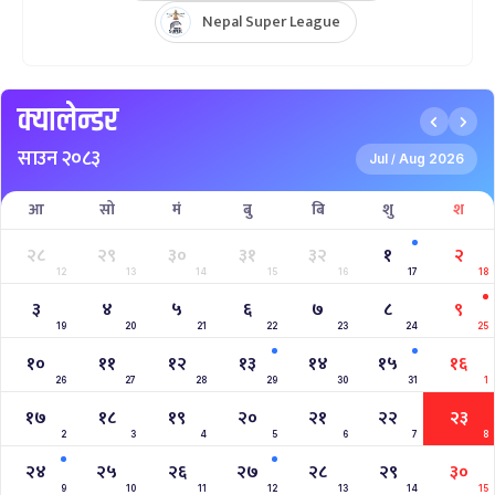
Nepal Super League
क्यालेन्डर
साउन २०८३
Jul
Aug 2026
/
आ
सो
मं
बु
बि
शु
श
२८
२९
३०
३१
३२
१
२
12
13
14
15
16
17
18
३
४
५
६
७
८
९
19
20
21
22
23
24
25
१०
११
१२
१३
१४
१५
१६
26
27
28
29
30
31
1
१७
१८
१९
२०
२१
२२
२३
2
3
4
5
6
7
8
२४
२५
२६
२७
२८
२९
३०
9
10
11
12
13
14
15