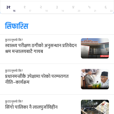
३१
१
२
३
४
५
६
16
17
18
19
20
21
22
सिफारिस
छुटाउनुभयो कि?
स्वास्थ्य परीक्षण ठगीको अनुसन्धान प्रतिवेदन
श्रम मन्त्रालयबाटै गायब
छुटाउनुभयो कि?
प्रधानमन्त्रीकै उपेक्षामा परेको परम्परागत
नीति–कार्यक्रम
छुटाउनुभयो कि?
सिंगो पालिका नै लालपुर्जाविहीन