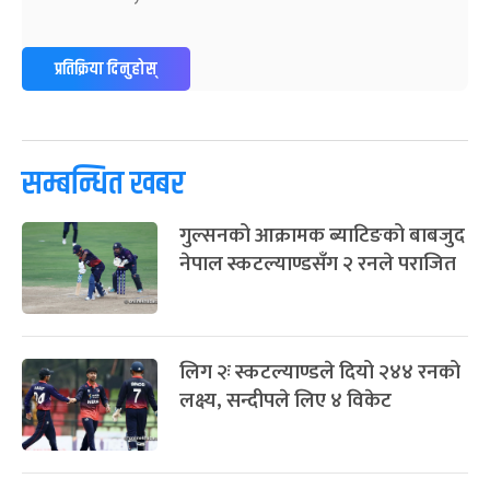
ग्याल्पो ल्होसार
७ महिना बाँकी
२५
-
फाल्गुन २५, २०८३
Mar 9, 2027
मंगल
प्रतिक्रिया दिनुहोस्
पूर्णिमा व्रत
७ महिना बाँकी
७
-
चैत्र ७, २०८३
Mar 21, 2027
आइत
सम्बन्धित खबर
फागुपूर्णिमा
७ महिना बाँकी
८
-
चैत्र ८, २०८३
Mar 22, 2027
सोम
गुल्सनको आक्रामक ब्याटिङको बाबजुद
नेपाल स्कटल्याण्डसँग २ रनले पराजित
लिग २ः स्कटल्याण्डले दियो २४४ रनको
लक्ष्य, सन्दीपले लिए ४ विकेट