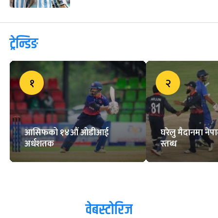
ट्रेन्डिङ
१
२
आसिफको १४औं ओडीआई
घरेलु मैदानमा नेप
अर्धशतक
स्तब्ध
वेबस्टोरिज