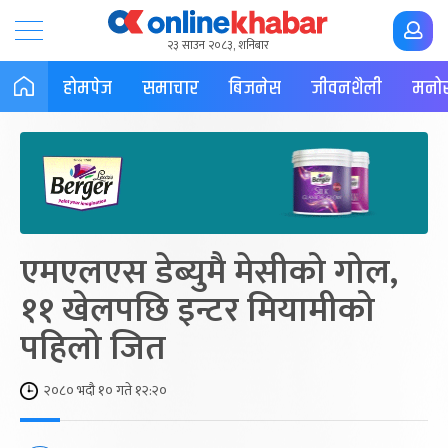
२३ साउन २०८३, शनिबार
होमपेज
समाचार
बिजनेस
जीवनशैली
मनोर
एमएलएस डेब्युमै मेसीको गोल,
११ खेलपछि इन्टर मियामीको
पहिलो जित
२०८० भदौ १० गते १२:२०