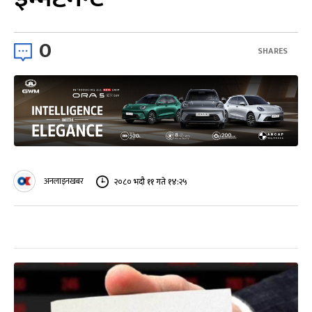
0
SHARES
अनलाइनखबर
२०८० भदौ ११ गते १४:२५