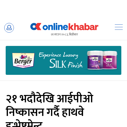
Skip
to
२१ साउन २०८३, बिहीबार
content
२१ भदौदेखि आईपीओ
निष्कासन गर्दै हाथवे
इन्भेष्टमेन्ट