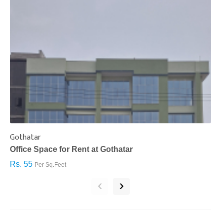
Gothatar
S
Office Space for Rent at Gothatar
H
Rs. 55
R
Per Sq.Feet
‹
›