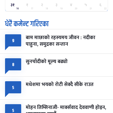
ग्याल्पो ल्होसार
७ महिना बाँकी
२५
३१
१
२
३
४
५
६
-
फाल्गुन २५, २०८३
Mar 9, 2027
मंगल
16
17
18
19
20
21
22
धेरै कमेन्ट गरिएका
पूर्णिमा व्रत
७ महिना बाँकी
७
-
चैत्र ७, २०८३
Mar 21, 2027
आइत
बाम माछाको रहस्यमय जीवन : नदीका
फागुपूर्णिमा
७ महिना बाँकी
८
९
पाहुना, समुद्रका सन्तान
-
चैत्र ८, २०८३
Mar 22, 2027
सोम
सुनचाँदीको मूल्य बढ्यो
८
मधेशमा भयको रोटी सेक्दै सीके राउत
५
मोहन तिम्सिनाजी- मार्क्सवाद देववाणी होइन,
५