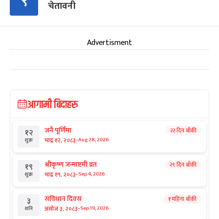
९
चेतावनी
Advertisment
आगामी बिदाहरु
जनै पूर्णिमा
२२ दिन बाँकी
१२
-
भाद्र १२, २०८३
Aug 28, 2026
शुक्र
श्रीकृष्ण जन्माष्टमी व्रत
२९ दिन बाँकी
१९
-
भाद्र १९, २०८३
Sep 4, 2026
शुक्र
संविधान दिवस
१ महिना बाँकी
३
-
असोज ३, २०८३
Sep 19, 2026
शनि