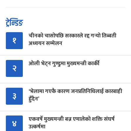
ट्रेन्डिङ
चीनको चासोपछि सरकारले रद्द गर्‍यो तिब्बती
१
अध्ययन सम्मेलन
ओली भेट्न गुण्डुमा मुख्यमन्त्री कार्की
२
‘भेलामा गएकै कारण जनप्रतिनिधिलाई कारबाही
३
हुँदैन’
एकवर्षे मुख्यमन्त्री बन्न एमालेको शक्ति संघर्ष
४
उत्कर्षमा