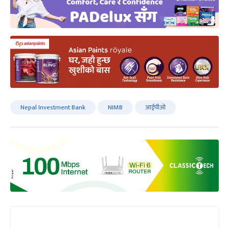
Nepal Investment Bank
NIMB
आईपीओ