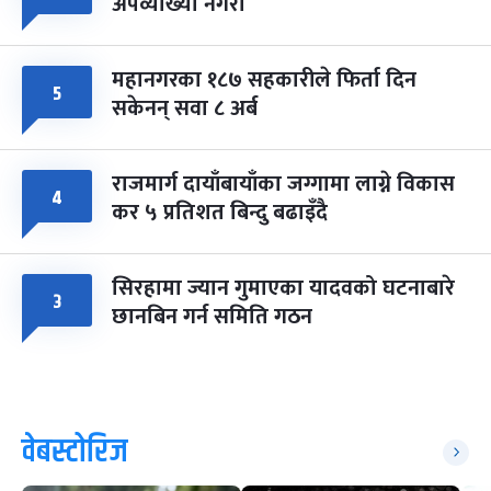
अपव्याख्या नगरौं
महानगरका १८७ सहकारीले फिर्ता दिन
५
सकेनन् सवा ८ अर्ब
राजमार्ग दायाँबायाँका जग्गामा लाग्ने विकास
४
कर ५ प्रतिशत बिन्दु बढाइँदै
सिरहामा ज्यान गुमाएका यादवको घटनाबारे
३
छानबिन गर्न समिति गठन
वेबस्टोरिज