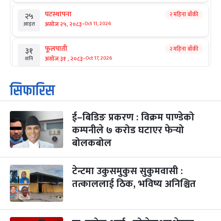
घटस्थापना
२ महिना बाँकी
२५
-
असोज २५, २०८३
Oct 11, 2026
आइत
फूलपाती
२ महिना बाँकी
३१
-
असोज ३१ , २०८३
Oct 17, 2026
शनि
कार्तिक सङ्क्रान्ति
२ महिना बाँकी
१
सिफारिस
-
कार्तिक १, २०८३
Oct 18, 2026
आइत
ई–बिडिङ प्रकरण : विक्रम पाण्डेको
महानवमी
२ महिना बाँकी
३
-
कम्पनीले ७ करोड घटाएर फेर्‍यो
कार्तिक ३, २०८३
Oct 20, 2026
मंगल
बोलकबोल
विजयादशमी
२ महिना बाँकी
४
-
कार्तिक ४, २०८३
Oct 21, 2026
बुध
टेन्टमा उकुसमुकुस सुकुमवासी :
तत्काललाई ठिक, भविष्य अनिश्चित
पापा‌ङ्कुशा एकादशी व्रत
२ महिना बाँकी
५
-
कार्तिक ५, २०८३
Oct 22, 2026
बिहि