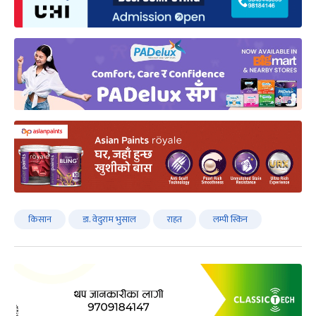
किसान
डा. वेदुराम भुसाल
राहत
लम्पी स्किन