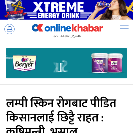
Skip
to
२२ साउन २०८३, शुक्रबार
content
लम्पी स्किन रोगबाट पीडित
किसानलाई छिट्टै राहत :
कृषिमन्त्री भुसाल