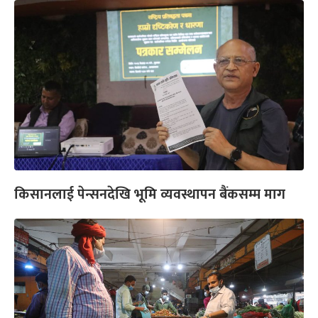
किसानलाई पेन्सनदेखि भूमि व्यवस्थापन बैंकसम्म माग