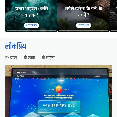
हान्ता भाइरस : कति
सर्पले डसेमा के गर्ने, के
घातक ?
नगर्ने ?
8
STORIES
6
STORIES
लोकप्रिय
२४ घण्टा
यो साता
यो महिना