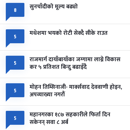
सुनचाँदीको मूल्य बढ्यो
८
मधेशमा भयको रोटी सेक्दै सीके राउत
५
राजमार्ग दायाँबायाँका जग्गामा लाग्ने विकास
५
कर ५ प्रतिशत बिन्दु बढाइँदै
मोहन तिम्सिनाजी- मार्क्सवाद देववाणी होइन,
५
अपव्याख्या नगरौं
महानगरका १८७ सहकारीले फिर्ता दिन
५
सकेनन् सवा ८ अर्ब