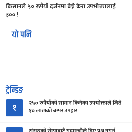
किसानले ५० रूपैयाँ दर्जनमा बेच्ने केरा उपभोक्तालाई
३०० !
यो पनि
ट्रेन्डिङ
२५० रुपैयाँको सामान किनेका उपभोक्ताले जिते
१
१० लाखको बम्पर उपहार
संसद्को रोष्ट्रमबाटै गृहमन्त्रीले दिए प्रश्न नगर्न