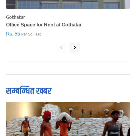
Gothatar
S
Office Space for Rent at Gothatar
H
Rs. 55
R
Per Sq.Feet
‹
›
सम्बन्धित खबर