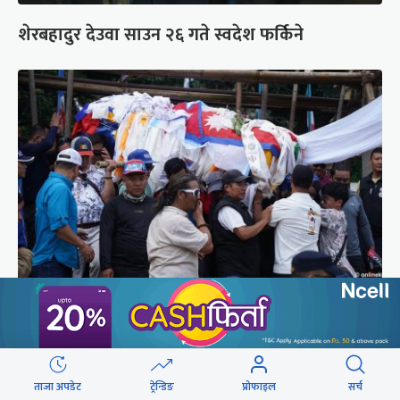
शेरबहादुर देउवा साउन २६ गते स्वदेश फर्किने
पर्वतारोही पुरबहादुर गुरुङको अन्त्येष्टि (तस्वीरहरू)
ताजा अपडेट
ट्रेन्डिङ
प्रोफाइल
सर्च