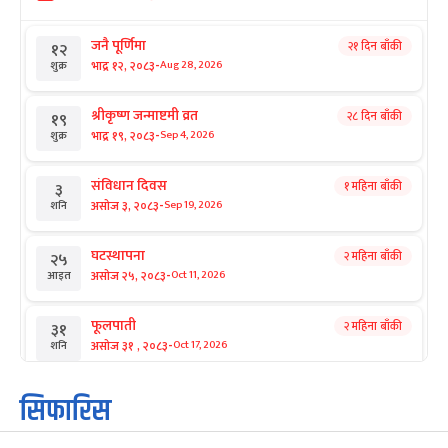
जनै पूर्णिमा
२१ दिन बाँकी
१२
-
भाद्र १२, २०८३
Aug 28, 2026
शुक्र
श्रीकृष्ण जन्माष्टमी व्रत
२८ दिन बाँकी
१९
-
भाद्र १९, २०८३
Sep 4, 2026
शुक्र
संविधान दिवस
१ महिना बाँकी
३
-
असोज ३, २०८३
Sep 19, 2026
शनि
घटस्थापना
२ महिना बाँकी
२५
-
असोज २५, २०८३
Oct 11, 2026
आइत
फूलपाती
२ महिना बाँकी
३१
-
असोज ३१ , २०८३
Oct 17, 2026
शनि
कार्तिक सङ्क्रान्ति
२ महिना बाँकी
१
सिफारिस
-
कार्तिक १, २०८३
Oct 18, 2026
आइत