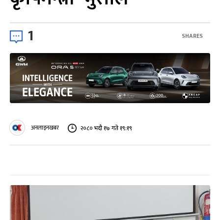
1
SHARES
अनलाइनखबर
२०८० भदौ १७ गते १९:१९