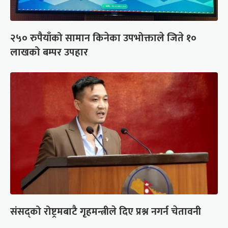
२५० रुपैयाँको सामान किनेका उपभोक्ताले जिते १०
लाखको बम्पर उपहार
संसद्को रोष्ट्रमबाटै गृहमन्त्रीले दिए प्रश्न नगर्न चेतावनी