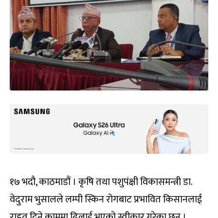
१७ भदौ, काठमाडौं । कृषि तथा पशुपंक्षी विकासमन्त्री डा.
वेदुराम भुसालले लम्पी स्किन रोगबाट प्रभावित किसानलाई
राहत दिने काममा ढिलाई भएको स्वीकार गरेका छन् ।