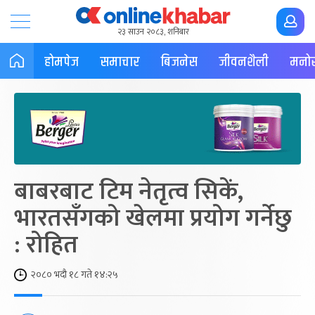
२३ साउन २०८३, शनिबार
होमपेज
समाचार
बिजनेस
जीवनशैली
मनोर
बाबरबाट टिम नेतृत्व सिकें,
भारतसँगको खेलमा प्रयोग गर्नेछु
: रोहित
२०८० भदौ १८ गते १४:२५