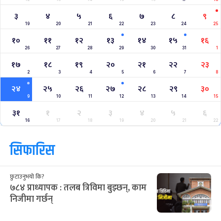
३
४
५
६
७
८
९
19
20
21
22
23
24
25
१०
११
१२
१३
१४
१५
१६
26
27
28
29
30
31
1
१७
१८
१९
२०
२१
२२
२३
2
3
4
5
6
7
8
२४
२५
२६
२७
२८
२९
३०
9
10
11
12
13
14
15
३१
१
२
३
४
५
६
16
17
18
19
20
21
22
सिफारिस
छुटाउनुभयो कि?
७८४ प्राध्यापक : तलब त्रिविमा बुझ्छन्, काम
निजीमा गर्छन्