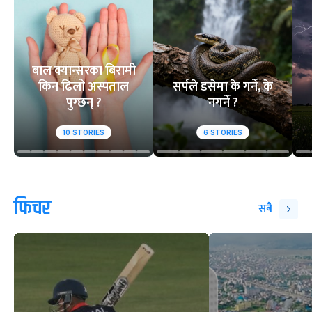
बाल क्यान्सरका बिरामी
किन ढिलो अस्पताल
सर्पले डसेमा के गर्ने, के
पुग्छन् ?
नगर्ने ?
10
STORIES
6
STORIES
फिचर
सबै