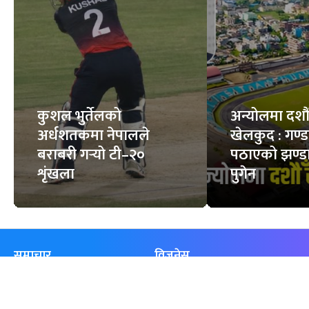
कुशल भुर्तेलको
अन्योलमा दशौँ र
अर्धशतकमा नेपालले
खेलकुद : गण्
बराबरी गर्‍यो टी–२०
पठाएको झण्डा
शृंखला
पुगेन
समाचार
विजनेस
समाज
बजार
विचार/ब्लग
पर्यटन