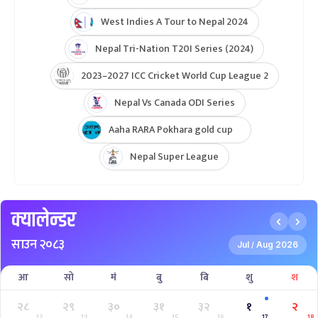
West Indies A Tour to Nepal 2024
Nepal Tri-Nation T20I Series (2024)
2023–2027 ICC Cricket World Cup League 2
Nepal Vs Canada ODI Series
Aaha RARA Pokhara gold cup
Nepal Super League
क्यालेन्डर
साउन २०८३
Jul
Aug 2026
/
आ
सो
मं
बु
बि
शु
श
२८
२९
३०
३१
३२
१
२
12
13
14
15
16
17
18