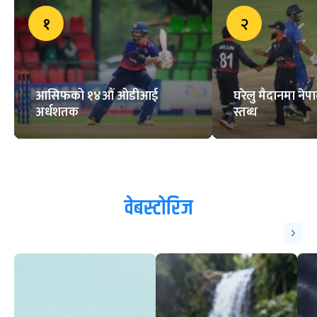
१
२
आसिफको १४औं ओडीआई
घरेलु मैदानमा नेप
अर्धशतक
स्तब्ध
वेबस्टोरिज