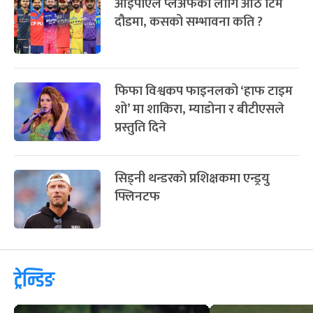
आईपीएल प्लेअफका लागि आठ टिम
दौडमा, कसको सम्भावना कति ?
फिफा विश्वकप फाइनलको ‘हाफ टाइम
शो’ मा शाकिरा, म्याडोना र बीटीएसले
प्रस्तुति दिने
सिड्नी थन्डरको प्रशिक्षकमा एन्ड्रयु
फ्लिनटफ
ट्रेन्डिङ