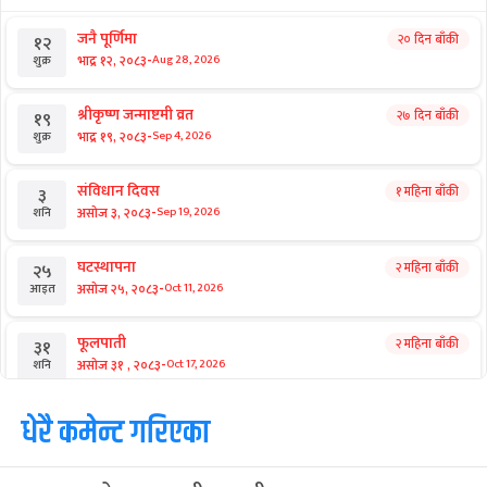
जनै पूर्णिमा
२० दिन बाँकी
१२
-
भाद्र १२, २०८३
Aug 28, 2026
शुक्र
श्रीकृष्ण जन्माष्टमी व्रत
२७ दिन बाँकी
१९
-
भाद्र १९, २०८३
Sep 4, 2026
शुक्र
संविधान दिवस
१ महिना बाँकी
३
-
असोज ३, २०८३
Sep 19, 2026
शनि
घटस्थापना
२ महिना बाँकी
२५
-
असोज २५, २०८३
Oct 11, 2026
आइत
फूलपाती
२ महिना बाँकी
३१
-
असोज ३१ , २०८३
Oct 17, 2026
शनि
कार्तिक सङ्क्रान्ति
धेरै कमेन्ट गरिएका
२ महिना बाँकी
१
-
कार्तिक १, २०८३
Oct 18, 2026
आइत