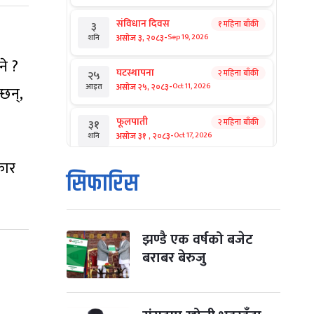
संविधान दिवस
१ महिना बाँकी
३
-
असोज ३, २०८३
Sep 19, 2026
शनि
े ?
घटस्थापना
२ महिना बाँकी
२५
-
असोज २५, २०८३
Oct 11, 2026
आइत
छन्,
फूलपाती
२ महिना बाँकी
३१
-
असोज ३१ , २०८३
Oct 17, 2026
शनि
कार
कार्तिक सङ्क्रान्ति
२ महिना बाँकी
१
सिफारिस
-
कार्तिक १, २०८३
Oct 18, 2026
आइत
महानवमी
२ महिना बाँकी
३
-
कार्तिक ३, २०८३
Oct 20, 2026
मंगल
झण्डै एक वर्षको बजेट
बराबर बेरुजु
विजयादशमी
२ महिना बाँकी
४
-
कार्तिक ४, २०८३
Oct 21, 2026
बुध