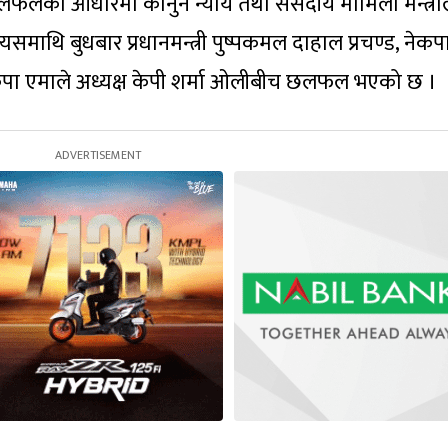
लफलका आधारमा कानुन न्याय तथा संसदीय मामिला मन्त्र
समाथि बुधबार प्रधानमन्त्री पुष्पकमल दाहाल प्रचण्ड, नेकप
नेकपा एमाले अध्यक्ष केपी शर्मा ओलीबीच छलफल भएको छ ।