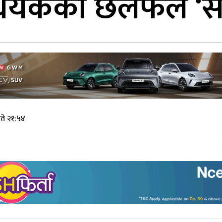
धेयकको छलफल ‘सह
ते २१:५४