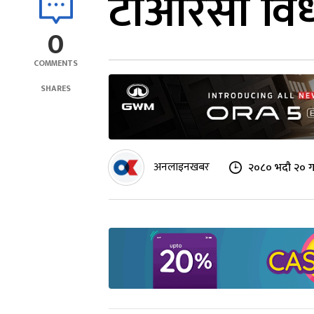
टीआरसी वि
0
COMMENTS
SHARES
अनलाइनखबर
२०८० भदौ २० ग