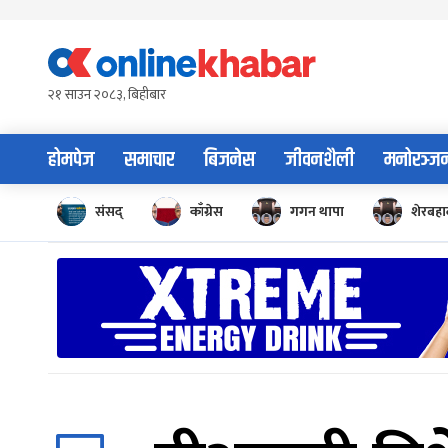
Skip
to
content
२१ साउन २०८३, बिहीबार
होमपेज
समाचार
बिजनेस
जीवनशैली
मनोरञ्ज
संसद्
काँग्रेस
गगन थापा
शेरबहाद