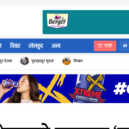
न
विचार
खेलकुद
अन्य
पात्रो
ुर देउवा
पुरबहादुर गुरुङ
तिब्बत