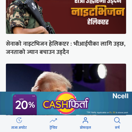
सेनाको नाइटभिजन हेलिकप्टर : भीआईपीका लागि उड्छ,
जनताको ज्यान बचाउन उड्दैन
ताजा अपडेट
ट्रेन्डिङ
प्रोफाइल
सर्च