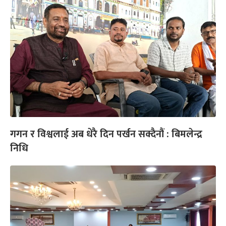
गगन र विश्वलाई अब धेरै दिन पर्खन सक्दैनौं : बिमलेन्द्र
निधि