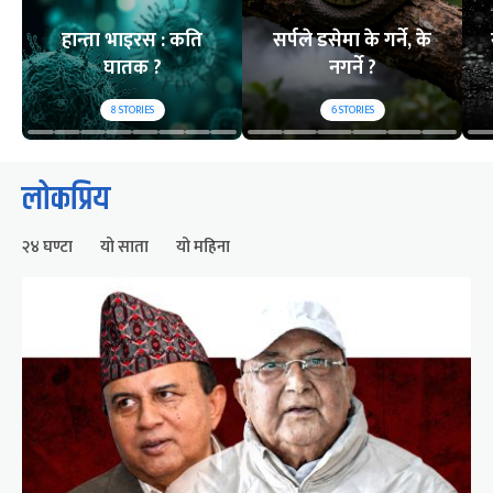
हान्ता भाइरस : कति
सर्पले डसेमा के गर्ने, के
घातक ?
नगर्ने ?
8
STORIES
6
STORIES
लोकप्रिय
२४ घण्टा
यो साता
यो महिना