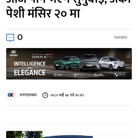
पेशी मंसिर २० मा
0
SHARES
अनलाइनखबर
२०८० भदौ २७ गते २०:४२