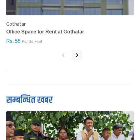
Gothatar
S
Office Space for Rent at Gothatar
H
Rs. 55
R
Per Sq.Feet
‹
›
सम्बन्धित खबर