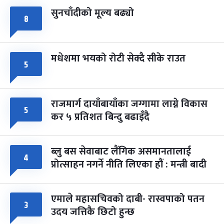
सुनचाँदीको मूल्य बढ्यो
८
मधेशमा भयको रोटी सेक्दै सीके राउत
५
राजमार्ग दायाँबायाँका जग्गामा लाग्ने विकास
५
कर ५ प्रतिशत बिन्दु बढाइँदै
ब्लु बस सेवाबाट लैंगिक असमानतालाई
४
प्रोत्साहन नगर्ने नीति लिएका हौं : मन्त्री बादी
एमाले महासचिवको दाबी- रास्वपाको पतन
३
उदय जत्तिकै छिटो हुन्छ