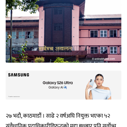
२७ भदौ, काठमाडौं । साढे २ वर्षअघि नियुक्त भएका ५२
संवैधानिक पदाधिकारीविरुद्धको मुद्दा बुधबार पनि सर्वोच्च