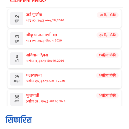
आगामी बिदाहरु
जनै पूर्णिमा
२० दिन बाँकी
१२
-
भाद्र १२, २०८३
Aug 28, 2026
शुक्र
श्रीकृष्ण जन्माष्टमी व्रत
२७ दिन बाँकी
१९
-
भाद्र १९, २०८३
Sep 4, 2026
शुक्र
संविधान दिवस
१ महिना बाँकी
३
-
असोज ३, २०८३
Sep 19, 2026
शनि
घटस्थापना
२ महिना बाँकी
२५
-
असोज २५, २०८३
Oct 11, 2026
आइत
फूलपाती
२ महिना बाँकी
३१
-
असोज ३१ , २०८३
Oct 17, 2026
शनि
कार्तिक सङ्क्रान्ति
२ महिना बाँकी
१
सिफारिस
-
कार्तिक १, २०८३
Oct 18, 2026
आइत