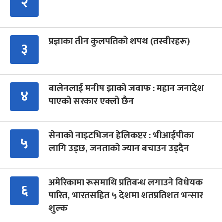
२
प्रज्ञाका तीन कुलपतिको शपथ (तस्वीरहरू)
३
बालेनलाई मनीष झाको जवाफ : महान जनादेश
४
पाएको सरकार एक्लो छैन
सेनाको नाइटभिजन हेलिकप्टर : भीआईपीका
५
लागि उड्छ, जनताको ज्यान बचाउन उड्दैन
अमेरिकामा रूसमाथि प्रतिबन्ध लगाउने विधेयक
६
पारित, भारतसहित ५ देशमा शतप्रतिशत भन्सार
शुल्क