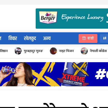
न
विचार
खेलकुद
अन्य
पात्रो
रतिष्ठान
पुरबहादुर गुरुङ
नाइट भिजन
नेपाली काँग्रेस