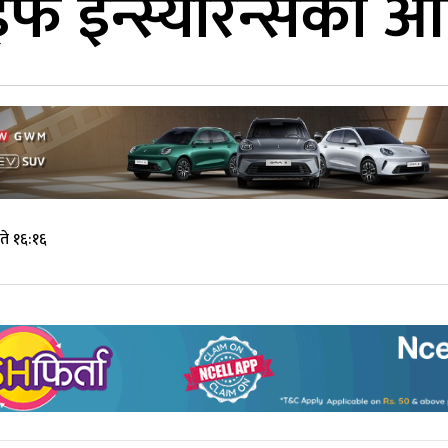
 इन्स्योरेन्सको 
े १६:१६