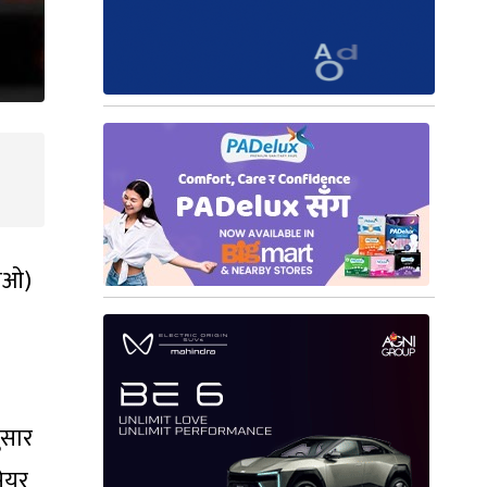
पिओ)
ुसार
ेयर