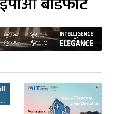
आईपीओ बाँडफाँट