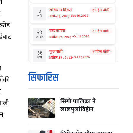
ा
संविधान दिवस
१ महिना बाँकी
३
ओ
-
असोज ३, २०८३
Sep 19, 2026
शनि
 करोड
घटस्थापना
२ महिना बाँकी
२५
्डबाट
-
असोज २५, २०८३
Oct 11, 2026
आइत
फूलपाती
२ महिना बाँकी
३१
-
असोज ३१ , २०८३
Oct 17, 2026
शनि
ा
कार्तिक सङ्क्रान्ति
२ महिना बाँकी
१
सिफारिस
बाँकी
-
कार्तिक १, २०८३
Oct 18, 2026
आइत
ा
महानवमी
२ महिना बाँकी
३
-
कार्तिक ३, २०८३
Oct 20, 2026
मंगल
सिंगो पालिका नै
पाली
लालपुर्जाविहीन
सन
विजयादशमी
२ महिना बाँकी
४
-
कार्तिक ४, २०८३
Oct 21, 2026
बुध