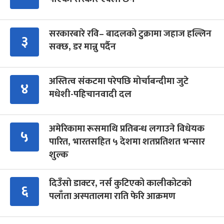
सरकारबारे रवि– बादलको टुक्रामा जहाज हल्लिन
३
सक्छ, डर मान्नु पर्दैन
अस्तित्व संकटमा परेपछि मोर्चाबन्दीमा जुटे
४
मधेशी-पहिचानवादी दल
अमेरिकामा रूसमाथि प्रतिबन्ध लगाउने विधेयक
५
पारित, भारतसहित ५ देशमा शतप्रतिशत भन्सार
शुल्क
दिउँसो डाक्टर, नर्स कुटिएको कालीकोटको
६
पलाँता अस्पतालमा राति फेरि आक्रमण