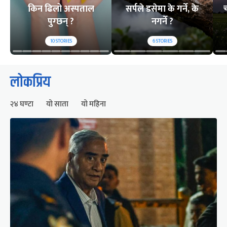
किन ढिलो अस्पताल
सर्पले डसेमा के गर्ने, के
च
पुग्छन् ?
नगर्ने ?
10
STORIES
6
STORIES
लोकप्रिय
२४ घण्टा
यो साता
यो महिना