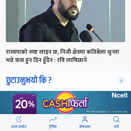
रास्वपाको स्पष्ट लाइन छ, निजी क्षेत्रमा कतिबेला थुन्ला
भन्ने त्रास हुन दिन हुँदैन : रवि लामिछाने
छुटाउनुभयो कि ?
संसद्लाई टेर्दैनन् प्रधानमन्त्री, लाचार
छन् सभामुख
‘अस्थायी प्रकृतिको अध्यादेशले ऐनको
ताजा अपडेट
ट्रेन्डिङ
प्रोफाइल
सर्च