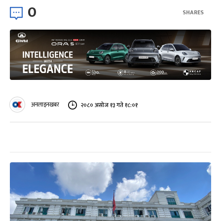
0
SHARES
अनलाइनखबर
२०८० असोज १३ गते १८:०१