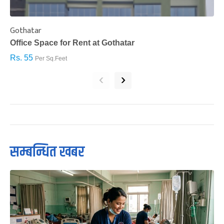
Gothatar
S
Office Space for Rent at Gothatar
H
Rs. 55
R
Per Sq.Feet
‹
›
सम्बन्धित खबर