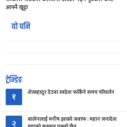
आफ्नै खुट्टा
यो पनि
ट्रेन्डिङ
शेरबहादुर देउवा स्वदेश फर्किने समय परिवर्तन
१
बालेनलाई मनीष झाको जवाफ : महान जनादेश
२
पाएको सरकार एक्लो छैन