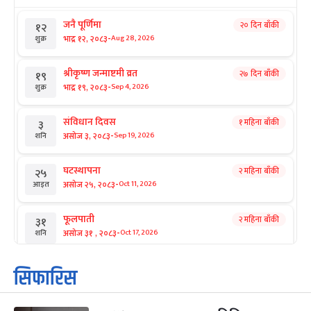
जनै पूर्णिमा
२० दिन बाँकी
१२
-
भाद्र १२, २०८३
Aug 28, 2026
शुक्र
श्रीकृष्ण जन्माष्टमी व्रत
२७ दिन बाँकी
१९
-
भाद्र १९, २०८३
Sep 4, 2026
शुक्र
संविधान दिवस
१ महिना बाँकी
३
-
असोज ३, २०८३
Sep 19, 2026
शनि
घटस्थापना
२ महिना बाँकी
२५
-
असोज २५, २०८३
Oct 11, 2026
आइत
फूलपाती
२ महिना बाँकी
३१
-
असोज ३१ , २०८३
Oct 17, 2026
शनि
कार्तिक सङ्क्रान्ति
२ महिना बाँकी
१
सिफारिस
-
कार्तिक १, २०८३
Oct 18, 2026
आइत