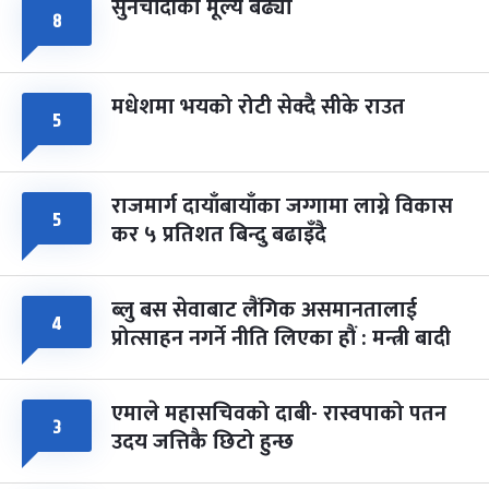
सुनचाँदीको मूल्य बढ्यो
८
मधेशमा भयको रोटी सेक्दै सीके राउत
५
राजमार्ग दायाँबायाँका जग्गामा लाग्ने विकास
५
कर ५ प्रतिशत बिन्दु बढाइँदै
ब्लु बस सेवाबाट लैंगिक असमानतालाई
४
प्रोत्साहन नगर्ने नीति लिएका हौं : मन्त्री बादी
एमाले महासचिवको दाबी- रास्वपाको पतन
३
उदय जत्तिकै छिटो हुन्छ