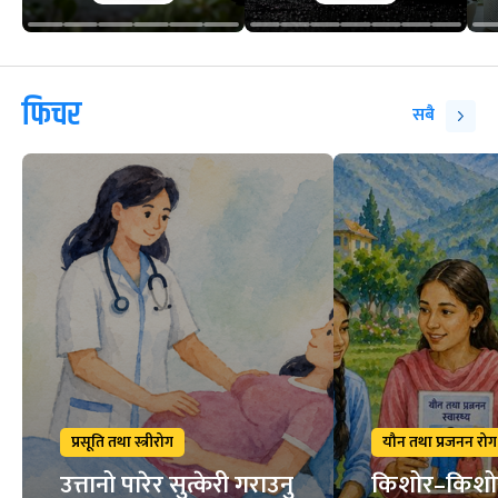
फिचर
सबै
प्रसूति तथा स्त्रीरोग
यौन तथा प्रजनन रोग
उत्तानो पारेर सुत्केरी गराउनु
किशोर–किशो