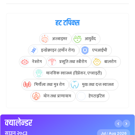
हट टपिक्स
अल्जाइमर
आयुर्वेद
इन्डोक्राइन (हर्मोन रोग)
एचआईभी
नेत्ररोग
प्रसूति तथा स्त्रीरोग
बालरोग
मानसिक स्वास्थ्य (डिप्रेसन, एन्जाइटी)
मिर्गौला तथा मुत्र रोग
मुख तथा दन्त स्वास्थ्य
योग तथा प्राणायाम
हेपटाइटिस
क्यालेन्डर
साउन २०८३
Jul
Aug 2026
/