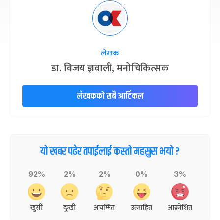
लेखक
डा. विजय ज्ञवाली, मनोचिकित्सक
लेखकको सबै आर्टिकल
यो खबर पढेर तपाईलाई कस्तो महसुस भयो ?
92%
2%
2%
0%
3%
खुसी
दुःखी
अचम्मित
उत्साहित
आक्रोशित