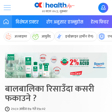
२२ साउन २०८३, शुक्रबार
विशेषज्ञ डाक्टर
रोग अनुसार छान्नुहोस
हेल्थ फिचर
अल्जाइमर
आयुर्वेद
इन्डोक्राइन (हर्मोन रोग)
एच
बालबालिका रिसाउँदा कसरी
फकाउने ?
२०८० असोज १७ गते १७:०२