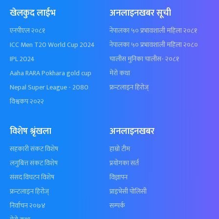
खेलकुद लाईभ
अनलाइनखबर सूची
एनपीएल २०८१
नेपालका ५० प्रभावशाली महिला २०८१
ICC Men T20 World Cup 2024
नेपालका ५० प्रभावशाली महिला २०८०
IPL 2024
चालीस मुनिका चालीस- २०८१
Aaha RARA Pokhara gold cup
मेरो कथा
Nepal Super League - 2080
फ्रन्टलाइन हिरोज्
विश्वकप २०२२
विशेष श्रृंखला
अनलाइनखबर
सहकारी संकट विशेष
हाम्रो टीम
लगुबित्त संकट विशेष
प्रयोगका सर्त
संसद विघटन विशेष
विज्ञापन
फ्रन्टलाइन हिरोज्
प्राइभेसी पोलिसी
निर्वाचन २०७४
सम्पर्क