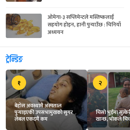
ओमेगा-३ सप्लिमेन्टले मस्तिष्कलाई
सहयोग होइन, हानी पुर्‍याउँछ : चिनियाँ
अध्ययन
ट्रेन्डिङ
१
२
बेहोस अवस्थामै अस्पताल
पुर्‍याइएकी उपसभामुखको सुगर
चिसो भुइँमा सुत्
लेबल एकदमै कम
खान्छ, भोकले चिच्