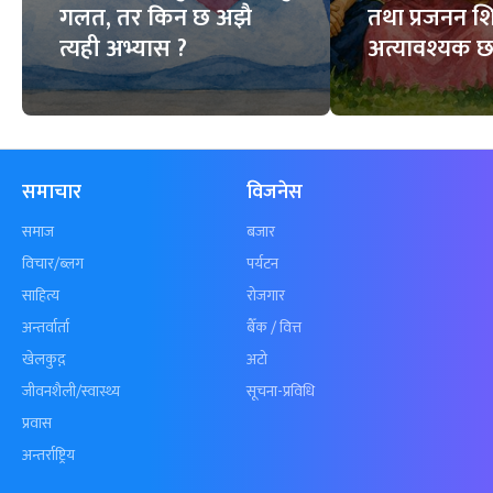
गलत, तर किन छ अझै
तथा प्रजनन शि
त्यही अभ्यास ?
अत्यावश्यक 
समाचार
विजनेस
समाज
बजार
विचार/ब्लग
पर्यटन
साहित्य
रोजगार
अन्तर्वार्ता
बैँक / वित्त
खेलकुद़़
अटो
जीवनशैली/स्वास्थ्य
सूचना-प्रविधि
प्रवास
अन्तर्राष्ट्रिय