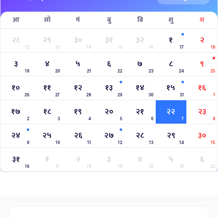
आ
सो
मं
बु
बि
शु
श
२८
२९
३०
३१
३२
१
२
12
13
14
15
16
17
18
३
४
५
६
७
८
९
19
20
21
22
23
24
25
१०
११
१२
१३
१४
१५
१६
26
27
28
29
30
31
1
१७
१८
१९
२०
२१
२२
२३
2
3
4
5
6
7
8
२४
२५
२६
२७
२८
२९
३०
9
10
11
12
13
14
15
३१
१
२
३
४
५
६
16
17
18
19
20
21
22