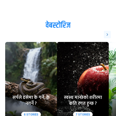
वेबस्टोरिज
सर्पले डसेमा के गर्ने, के
स्वस्थ मान्छेको शरीरमा
नगर्ने ?
कति रगत हुन्छ ?
6
STORIES
7
STORIES