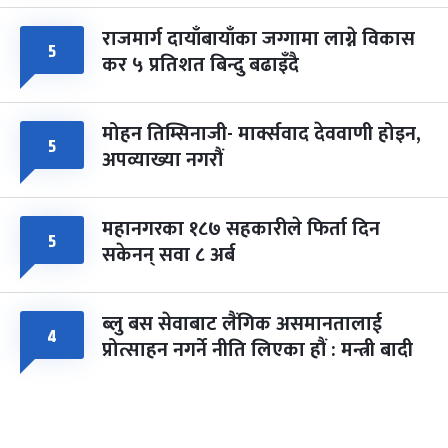
राजमार्ग दायाँबायाँका जग्गामा लाग्ने विकास
५
कर ५ प्रतिशत बिन्दु बढाइँदै
मोहन तिम्सिनाजी- मार्क्सवाद देववाणी होइन,
५
अपव्याख्या नगरौं
महानगरका १८७ सहकारीले फिर्ता दिन
५
सकेनन् सवा ८ अर्ब
ब्लु बस सेवाबाट लैंगिक असमानतालाई
४
प्रोत्साहन नगर्ने नीति लिएका हौं : मन्त्री बादी