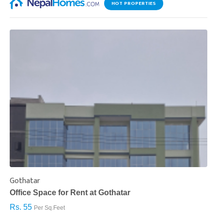
HOT PROPERTIES
Gothatar
S
Office Space for Rent at Gothatar
H
Rs. 55
R
Per Sq.Feet