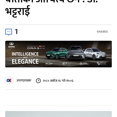
भट्टराई
1
SHARES
अनलाइनखबर
२०८० असोज १८ गते १५:०६