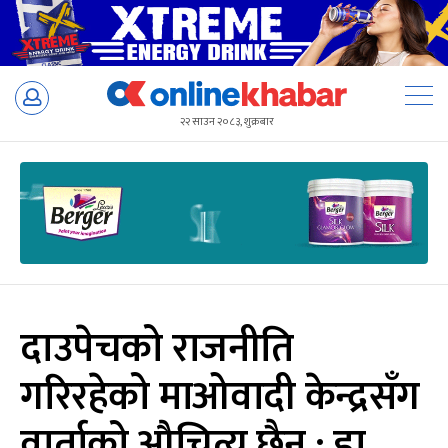
Skip
to
२२ साउन २०८३, शुक्रबार
content
दाउपेचको राजनीति
गरिरहेको माओवादी केन्द्रसँग
वार्ताको औचित्य छैन : डा.