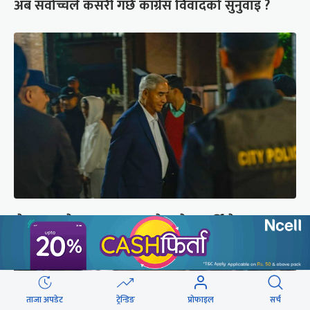
अब सर्वोच्चले कसरी गर्छ कांग्रेस विवादको सुनुवाइ ?
शेरबहादुर देउवा साउन २६ गते स्वदेश फर्किने
ताजा अपडेट
ट्रेन्डिङ
प्रोफाइल
सर्च