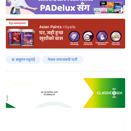
डा. बाबुराम भट्टराई
नेपाल समाजवादी पार्टी