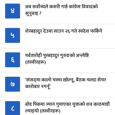
अब सर्वोच्चले कसरी गर्छ कांग्रेस विवादको
४
सुनुवाइ ?
शेरबहादुर देउवा साउन २६ गते स्वदेश फर्किने
५
पर्वतारोही पुरबहादुर गुरुङको अन्त्येष्टि
६
(तस्वीरहरू)
‘संसद्‍मा कालो चस्मा खोल्नू, बैठक चल्दा सेयर
७
कारोबार नगर्नू’
ब्रोड पिकमा ज्यान गुमाएका युक्तको शव काठमाडौं
८
ल्याइयो (तस्वीरहरू)