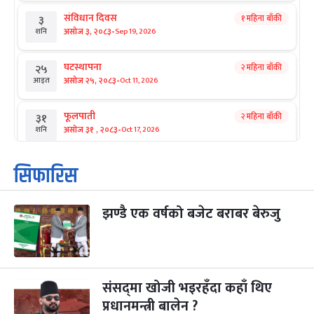
संविधान दिवस
१ महिना बाँकी
३
-
असोज ३, २०८३
Sep 19, 2026
शनि
घटस्थापना
२ महिना बाँकी
२५
-
असोज २५, २०८३
Oct 11, 2026
आइत
फूलपाती
२ महिना बाँकी
३१
-
असोज ३१ , २०८३
Oct 17, 2026
शनि
कार्तिक सङ्क्रान्ति
२ महिना बाँकी
१
सिफारिस
-
कार्तिक १, २०८३
Oct 18, 2026
आइत
झण्डै एक वर्षको बजेट बराबर बेरुजु
महानवमी
२ महिना बाँकी
३
-
कार्तिक ३, २०८३
Oct 20, 2026
मंगल
विजयादशमी
२ महिना बाँकी
४
-
कार्तिक ४, २०८३
Oct 21, 2026
बुध
संसद्‌मा खोजी भइरहँदा कहाँ थिए
प्रधानमन्त्री बालेन ?
पापा‌ङ्कुशा एकादशी व्रत
२ महिना बाँकी