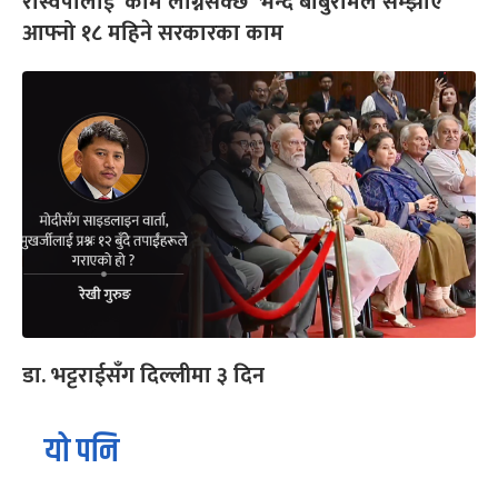
रास्वपालाई ‘काम लाग्नसक्छ’ भन्दै बाबुरामले सम्झाए
आफ्नो १८ महिने सरकारका काम
डा. भट्टराईसँग दिल्लीमा ३ दिन
यो पनि