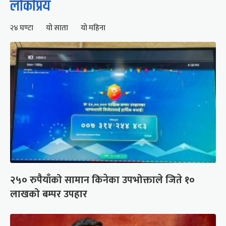
लोकप्रिय
२४ घण्टा
यो साता
यो महिना
२५० रुपैयाँको सामान किनेका उपभोक्ताले जिते १०
लाखको बम्पर उपहार