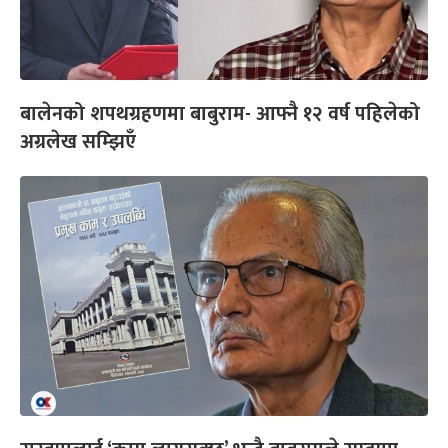
बालेनको शपथग्रहणमा बाबुराम- आफ्नै १२ वर्ष पहिलेको
अग्रलेख सम्झिएँ