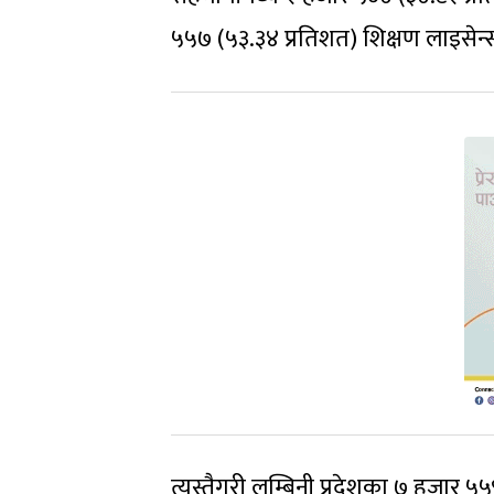
५५७ (५३.३४ प्रतिशत) शिक्षण लाइसेन्
त्यस्तैगरी लुम्बिनी प्रदेशका ७ हजार