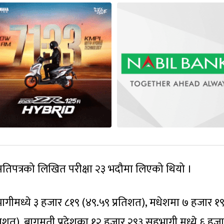
तिपत्रको लिखित परीक्षा २३ भदौमा लिएको थियो ।
गीमध्ये ३ हजार ८१९ (४९.५९ प्रतिशत), मधेशमा ७ हजार १
तिशत), बागमती प्रदेशका १२ हजार २९३ सहभागी मध्ये ६ हज