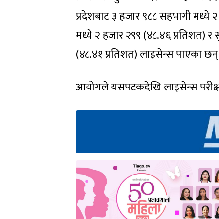
प्रदेशबाट ३ हजार ९८८ सहभागी मध्ये
मध्ये २ हजार २९९ (४८.४६ प्रतिशत) र 
(४८.४१ प्रतिशत) लाइसेन्स पाएका छन्
आयोगले यसपटकदेखि लाइसेन्स परीक्षा