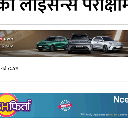
ो लाइसेन्स परीक्षा
गते १८:४०