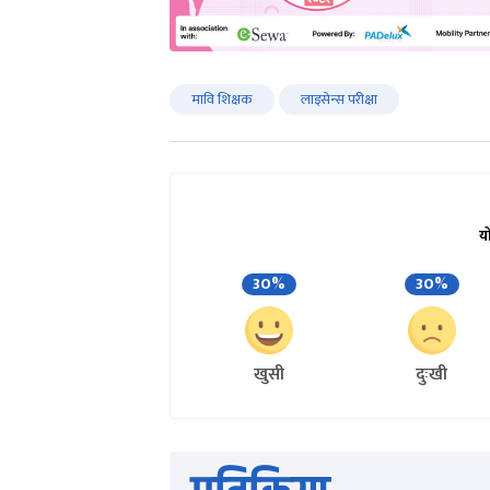
मावि शिक्षक
लाइसेन्स परीक्षा
य
30%
30%
खुसी
दुःखी