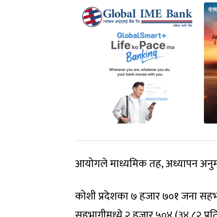
आयोगले माध्यमिक तह, अध्यापन अनुम
कोशी प्रदेशका ७ हजार ७०१ जना सहभा
सहभागीमध्ये २ हजार ५०४ (३४.८२ प्र