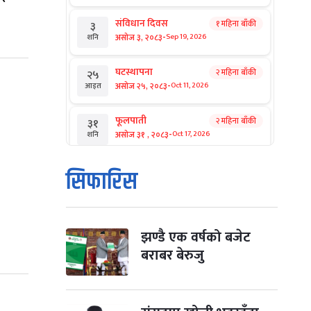
संविधान दिवस
१ महिना बाँकी
३
-
असोज ३, २०८३
Sep 19, 2026
शनि
घटस्थापना
२ महिना बाँकी
२५
-
असोज २५, २०८३
Oct 11, 2026
आइत
फूलपाती
२ महिना बाँकी
३१
-
असोज ३१ , २०८३
Oct 17, 2026
शनि
कार्तिक सङ्क्रान्ति
२ महिना बाँकी
१
सिफारिस
-
कार्तिक १, २०८३
Oct 18, 2026
आइत
महानवमी
२ महिना बाँकी
३
-
कार्तिक ३, २०८३
Oct 20, 2026
मंगल
झण्डै एक वर्षको बजेट
बराबर बेरुजु
विजयादशमी
२ महिना बाँकी
४
-
कार्तिक ४, २०८३
Oct 21, 2026
बुध