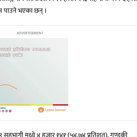
स पाउने भएका छन् ।
 ५५९ सहभागी मध्ये ४ हजार १४१ (५४.७४ प्रतिशत), गण्डकी