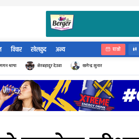
न
विचार
खेलकुद
अन्य
पात्रो
गगन थापा
शेरबहादुर देउवा
खगेन्द्र सुनार